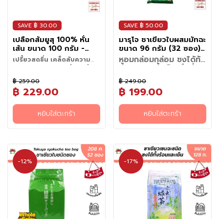
น
เ
ล่
SAVE ฿ 30.00
SAVE ฿ 50.00
น
เปลือกส้มยูสุ 100% หั่น
มารุโจ ชาเขียวใบผสมมัทฉะ
เส้น ขนาด 100 กรัม -
ขนาด 96 กรัม (32 ซอง) -
อ
KIZAMI NAMA YUZU
Green Tea With
หอมกล่อมกล่อม ชงได้ทั้ง
เปรี้ยวสดชื่น เคล็ดลับความ
า
100%
Matcha Tea Bag
น้ำร้อนและน้ำเย็น ดื่มด่ำ
อร่อยระดับพรีเมียมที่เชฟญี่ปุ่น
ห
สัมผัสความสดชื่นแบบต้นตำรับ
ความสดชื่นได้ทุกเวลา
ไม่เคยบอกคุณ!
า
฿ 259.00
฿ 249.00
แท้ๆ จากประเทศญี่ปุ่น ชาเขียว
จุดเด่นสำคัญ:
฿ 229.00
฿ 199.00
ร
ผสมมัทฉะ ชนิดซอง ผลิตภัณฑ์ชา
ยูสุ เป็นผลไม้ตระกูลซิตรัสที่มีถิ่น
• กลิ่นหอมแรง : เปลือกยูซุมี
คุณภาพเยี่ยมจากแบรนด์ใบชาเก่า
กึ่
ประโยชน์
กำเนิดทางตอนใต้ของญี่ปุ่น โดย
ความหอมสดชื่นเป็นพิเศษ และการ
แก่ที่สืบสานภูมิปัญญาและศิลปะ
• อุดมไปด้วยสารต้านอนุมูลอิสระ:
ง
เฉพาะในจังหวัดโคจิและโทคุชิมะ
หยิบใส่ตะกร้า
หยิบใส่ตะกร้า
แช่แข็งแบบดิบช่วยล็อคกลิ่นนี้ไว้
วิธีใช้ :
การผลิตชาแบบดั้งเดิมของญี่ปุ่น
ช่วยต่อต้านอนุมูลอิสระ ชะลอ
สำ
ซึ่งเป็นพื้นที่ปลูกยูสุที่ขึ้นชื่อที่สุดใน
• ลดความขม : มีการกำจัดส่วนที่
• นำออกจากช่องแช่แข็ง และ
วิธีการชง
"สามารถชงได้ทั้งแบบ
มาอย่างยาวนาน ตัวซองได้รับ
ความเสื่อมของเซลล์ และบำรุงสุข
• ชงแบบเย็น : นำซองชา 1-2
เ
ประเทศ นิยมใช้ยูสุในอาหารระดับ
เป็นใยสีขาวด้านในออกอย่างดี
ละลายเล็กน้อยก่อนใช้
ร้อนและแบบเย็น"
การออกแบบมาเป็นพิเศษสำหรับใช้
ภาพผิวพรรณ
ซอง ใส่ลงในเหยือกน้ำที่ใส่น้ำเย็น
พรีเมียม เปลือกยูสุมีรสเปรี้ยวที่มี
ร็
ทำให้ได้เฉพาะเปลือกสีเหลืองสดที่
• โรยบนปลาย่าง โซบะ ซุป หรือ
• ชงแบบร้อน : นำซองชา 1 ซอง
แนะนำอาหารที่เข้ากัน :
• ชงด้วยขวดพกพา : ขวดน้ำเปล่า
กับเหยือกชงชา ตอบโจทย์ความ
• ช่วยให้ร่างกายตื่นตัวและผ่อน
หรือน้ำอุณหภูมิห้อง
เอกลักษณ์เฉพาะตัวที่ถูกนำมาหั่น
มีกลิ่นหอมแต่ไม่ขม
จ
อาหารญี่ปุ่นอื่นๆ เพื่อเพิ่มกลิ่น
ใส่ลงในกาน้ำชาหรือแก้ว เทน้ำร้อน
• ปลาดิบหรือปลาย่างเกลือ (เพิ่ม
ขนาด 500 มล. ใส่ซองชา 1 ซอง
สะดวกสบายในการใช้งานในชีวิต
คลาย: มีคาเฟอีนธรรมชาติและ
ประมาณ 500-1,000 มล. แช่ตู้
เป็นเส้นอย่างประณีตและนำมาแช่
• สะดวกต่อการใช้ : เป็นแบบแช่
หอมสดชื่น
ปริมาณพอเหมาะ
รู
กลิ่นหอมสดชื่น)
ลงในขวด
-12%
-17%
ประจำวัน ไม่ว่าจะเป็นการชงดื่ม
กรดอะมิโนแอล-ธี ช่วยเพิ่มสมาธิ
เย็นทิ้งไว้ประมาณ 1-2 ชั่วโมง
แข็งในสภาพที่ยังไม่ผ่านความร้อน
แข็งที่สามารถ ตักออกมาใช้ได้
• ผสมในเครื่องดื่ม เช่น ชาเขียว
(ประมาณ 200-300 มล.) ทิ้ง
• ยำสาหร่ายยูซุ
ปิดฝาแล้วเขย่าขวดเพื่อให้ได้
ป
ร้อนๆ เพื่อความผ่อนคลายในยาม
ความสดชื่น
หรือจนได้สีและรสชาติที่ต้องการ
เพื่อรักษากลิ่นหอมและรสชาติให้
ตามปริมาณที่ต้องการโดยไม่ต้อง
ยูซุโซดา หรือม็อกเทลเพื่อรส
ไว้ประมาณ 1-2 นาที (สามารถ
• สลัดผักยูซุดรสซิ่ง
ความเข้มข้นที่ชอบ พร้อมดื่มได้
เช้า หรือการทำชาสกัดเย็น (Cold
• ช่วยกระตุ้นการเผาผลาญ: มี
สามารถหยิบซองชาออกแล้วริน
สดใหม่ เพื่อคงความหอมสดชื่น
ละลาย ทำให้ใช้งานง่ายมาก
เปรี้ยวหอม
ปรับลดหรือเพิ่มเวลาได้
• ชาเย็นยูซุโซดา
ทันที
Brew) เพื่อดับกระหายคลายร้อน
บ
ส่วนช่วยในการเผาผลาญไขมันและ
ดื่มเพื่อความสดชื่นเย็นสะใจ
ราวกับเพิ่งเก็บจากต้น ทำให้
• ใช้แต่งขนมหวาน เช่น เค้ก
ตามความเข้มที่ชอบ) แล้วจึงริน
• ยูซุมูสเค้กหรือยูซุมาการอง
ในระหว่างวัน จุดเด่นคือการผสาน
พลังงานเมื่อดื่มเป็นประจำควบคู่
ะ
สามารถเติมเต็มกลิ่นอายแบบ
ไอศกรีม หรือยูซุมูส เพื่อเพิ่มความ
ดื่ม
ความสดชื่นกลมกล่อมของใบชา
กับการออกกำลังกาย
ห
ญี่ปุ่นดั้งเดิมให้กับทุกจานอาหาร
ละมุน
เขียวคุณภาพ เข้ากับความเข้มข้น
• ดูแลระบบย่อยอาหาร: ช่วยปรับ
ได้อย่างง่ายดาย ไม่ว่าจะนำมา