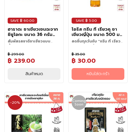
น
เ
ค
SAVE ฿ 60.00
SAVE ฿ 5.00
รื่
ฮาราดะ ชาเขียวเซนฉะจาก
ไอริส กรีน ที เรียวคุ ชา
อ
ชิซูโอกะ ขนาด 36 กรัม
เขียวญี่ปุ่น ขนาด 500 มล.
ง
(1.8 กรัม x 20 ซอง)
- Iris Green Tea Ryoku
สัมผัสรสชาติชาเขียวแบบ
สดชื่นทุกวันกับ "กรีน ที เรียว
ป
ดั้งเดิมจากเมืองชิซูโอกะได้แล้ว
คุ" ชาเขียวญี่ปุ่นแท้ 100%
เติมความสดชื่นให้ทุกช่วงเวลา
รุ
วันนี้
฿ 299.00
฿ 35.00
ของวันด้วย "กรีน ที เรียวคุ" ชา
ง
ความพิเศษอยู่ที่กรรมวิธีสกัดชา
฿ 239.00
฿ 30.00
เขียวสไตล์ญี่ปุ่นแท้จากแบรนด์ ไอ
ร
แบบ "อุณหภูมิต่ำในระบบปิด"
ริส (Iris) ชาเขียวสไตล์ญี่ปุ่นแท้
ส
(Low Temperature Sealed
คัดสรรจากใบชาเขียวญี่ปุ่นแท้
สินค้าหมด
หยิบใส่ตะกร้า
Extract) ซึ่งช่วยรักษากลิ่นหอม
วิธีเก็บรักษา:
เก็บรักษาโดยหลีก
100% ผ่านการคัดเลือกอย่าง
และรสชาติของใบชาไว้ได้อย่าง
ข้
เลี่ยงสถานที่ที่มีอุณหภูมิสูง หรือ
พิถีพิถัน เพื่อมอบรสชาติที่
ครบถ้วน ทำให้คุณได้สัมผัสเสน่ห์
ถูกแสงแดดส่องโดยตรง
า
กลมกล่อม ดื่มง่าย หอมละมุน
ของชาเขียวญี่ปุ่นแท้ๆ ไม่ว่าจะดื่ม
ว
พร้อมความฝาดอ่อนๆ อันเป็น
ระหว่างวัน หรือในช่วงเวลาที่
ญี่
เอกลักษณ์ของชาเขียวชั้นดี และ
ต้องการรีเฟรช "กรีน ที เรียวคุ"
Coming
-20%
ความหวานปลายอย่างเป็น
ปุ่
Soon
คือเครื่องดื่มที่พร้อมเติมความ
ธรรมชาติที่ช่วยให้รู้สึกสดชื่นและ
น
สดชื่นและความผ่อนคลายให้คุณ
ผ่อนคลายในทุกครั้งที่ดื่ม
แ
ได้ในทุกวัน
ล
ะ