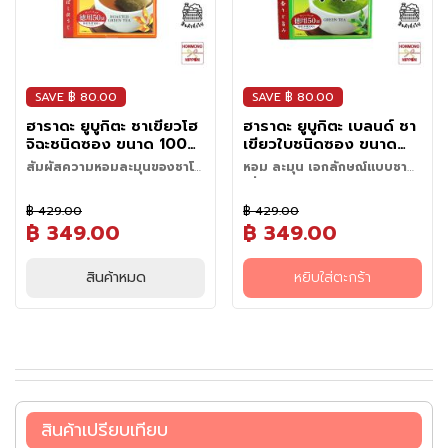
ถุ
ขม)
ดิ
• กรองใบชาออกจากน้ำชา จากนั้น
บ
สามารถดื่มได้ทันที
แ
ช่
SAVE ฿ 80.00
SAVE ฿ 80.00
เ
ย็
ฮาราดะ ยูบูกิตะ ชาเขียวโฮ
ฮาราดะ ยูบูกิตะ เบลนด์ ชา
น
จิฉะชนิดซอง ขนาด 100
เขียวใบชนิดซอง ขนาด
กรัม (2 กรัม x 50 ซอง) -
100 กรัม (2 กรัม x 50
สัมผัสความหอมละมุนของชาโฮ
หอม ละมุน เอกลักษณ์แบบชา
Harada Yabukita Blend
ซอง) - Harada Tokuyo
อาหาร
จิฉะสายพันธุ์ยาบุกิตะ
ญี่ปุ่นแท้ด้วย "ยาบูกิตะ เบ
ชาโฮจิฉะ (ชาเขียวคั่ว) จากแบรนด์
ยาบูกิตะ (Yabukita) เป็นสายพันธุ์
Tokuyo Hojicha Tea
Ryokucha Tea Bag
ลนด์"
แช่
฿ 429.00
฿ 429.00
ฮาราดะ (Harada) รสละมุน ดื่ม
ของต้นชา หรือที่ภาษาญี่ปุ่นเรียก
Bag
ทางแบรนด์ ฮาราดะ (Harada) ได้
฿ 349.00
฿ 349.00
แข็ง
ง่าย ผลิตจากใบชาคุณภาพดีสาย
ว่า “ชะโนะกิ” (Chanoki) ซึ่งมีถิ่น
นำใบชายาบุกิตะมาพัฒนาให้เข้ากับ
พันธุ์ “ยาบุกิตะ” (Yabukita) ซึ่ง
กำเนิดในจังหวัดชิซูโอกะ ขึ้นชื่อว่า
วิธีชงดื่ม
รสนิยมของผู้บริโภคยุคใหม่ จน
เป็นสายพันธุ์ของต้นชา Camellia
เป็นสายพันธุ์ชาคุณภาพสูง ให้
อ
สินค้าหมด
หยิบใส่ตะกร้า
เกิดเป็น “ยาบูกิตะ เบลนด์”
• ใส่ชา 1 ซองลงในถ้วย เทน้ำ
วิธีชงดื่ม
ที่มีถิ่นกำเนิดในจังหวัดชิซูโอกะ ขึ้น
รสชาติและกลิ่นหอมเป็น
า
(Yabukita Blend) ชารสหอม
เดือด 120 มล. ลงไป แช่ไว้
ชื่อว่าเป็นชาคุณภาพสูงที่ให้รสชาติ
เอกลักษณ์ สะท้อนเสน่ห์ของชา
• ใส่ชา 1 ซองลงในถ้วย เทน้ำ
ห
ละมุน ดื่มง่าย เหมาะทั้งสำหรับจิบ
ประมาณ 30 วินาที (หรือปรับตาม
และกลิ่นหอมเป็นเอกลักษณ์
เขียวญี่ปุ่นอย่างแท้จริง จนได้รับ
เดือด 120 มล. ลงไป แช่ไว้
า
คู่กับของว่างจานโปรด หรือดื่ม
ชอบ) เขย่าซองชาเล็กน้อยแล้วนำ
สะท้อนเสน่ห์ของชาเขียวญี่ปุ่น
การยกย่องว่าเป็นมาตรฐานของ
ประมาณ 30 วินาที (หรือปรับตาม
เพื่อเติมเต็มช่วงเวลาแห่งความ
ร
ออก จากนั้นเทใส่แก้วพร้อมดื่ม
อย่างแท้จริง จึงได้ชาโฮจิฉะที่หอม
ชาเขียวญี่ปุ่นทั้งในด้านรสชาติและ
ชอบ) เขย่าซองชาเล็กน้อยแล้วนำ
ผ่อนคลายได้อย่างลงตัว
ท
ละมุน ดื่มง่าย เหมาะสำหรับดื่มคู่
ความหอม
ออก จากนั้นเทใส่แก้วพร้อมดื่ม
ะ
กับอาหารว่างจานโปรด หรือจิบ
เ
เพื่อเติมความผ่อนคลาย
สินค้าเปรียบเทียบ
ล