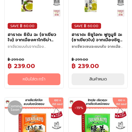
พิเศษ
ข้ามคืน 8-12 ชั่วโมง เพื่อให้ได้
4. แช่ถุงชาทิ้งไว้ประมาณ 1-2 นาที
อาหาร
เย็น (สกัดเย็น) เพื่อความสดชื่น
รสชาติเข้มข้นยิ่งขึ้น
(ไม่ควรแช่นานเกินไป เพราะจะทำให้
เพียงเติมน้ำ ก็พร้อมเสิร์ฟ สะดวก
(หากแช่นานเกิน 12 ชั่วโมง อาจ
แช่
ชามีรสขมฝาด)
พกพาง่าย ดื่มได้ทุกที่ ทุกเวลา
เริ่มมีรสฝาดออกมาบ้าง)
เย็น
5. นำถุงชาออก (อาจจะบีบเบา ๆ
เหมาะสำหรับดื่มคู่กับอาหาร ขนม
5. เมื่อได้ความเข้มข้นที่ต้องการ
ก่อนนำออก) และพร้อมดื่ม
SAVE ฿ 60.00
SAVE ฿ 60.00
หรือเครื่องดื่มอื่นๆได้ตามสไตล์
แล้ว ให้นำถุงชาออก พร้อมดื่มได้
ผ
คุณ
ทันที
ฮาราดะ ชิรัน ฉะ (ชาเขียว
ฮาราดะ ชิซูโอกะ ฟูกูมูชิ ฉะ
ล
ใบ) จากเมืองคาโกชิม่า
(ชาเขียวใบ) จากเมืองชิซู
ไ
ขนาด 100 กรัม - Harada
โอกะ ขนาด 100 กรัม -
ชาเขียวแบบใบจากเมือง
ชาเขียวเซนฉะแบบใบ จากเมือง
ม้
Chiran Cha from
Harada Shizuoka
Kagoshima
ชิซูโอกะ
แ
ชาเขียวญี่ปุ่น จากเมือง Shizuoka
Kagoshima
Fukamushi Cha
฿ 299.00
฿ 299.00
ถือเป็นชาเขียวคุณภาพดี มีชื่อ
ล
฿ 239.00
฿ 239.00
เสียงทั้งในประเทศญี่ปุ่น และต่าง
ะ
ประเทศ เราคัดเลือกแต่ยอดอ่อนข
ขั้นตอนการชงชา
ผั
องใบชา ผ่านกรรมวิธีหมักตาม
ก
หยิบใส่ตะกร้า
สินค้าหมด
• เทน้ำเดือนลงในถ้วยชา 300 มล.
แบบเฉพาะ เพื่อให้คุณได้สัมผัสกับ
แ
แล้วรอให้น้ำเย็นลงประมาณ 80
รสชาติ สี และกลิ่นแบบต้นตำรับ
ช่
องศา (เพื่อไม่ให้น้ำร้อนเกินไปจน
แท้ๆ
ทำให้รสชาติของชาขม)
เ
• ใส่ใบชาลงในถ้วยชาประมาณ
ย็
Coming
6กรัม (1 ช้อนโต๊ะ) จากนั้นเติมน้ำ
น
-19%
Soon
ร้อนที่เตรียมไว้ลงไป
• แช่ใบชาทิ้งไว้ประมาณ 1-2 นาที
วั
หรือจนได้รสชาติตามที่ต้องการ
ต
(หากแช่นานเกินไปอาจจะทำให้ชา