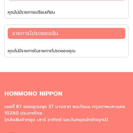
แ
ช่
คุณไม่มีรายการเปรียบเทียบ
แ
ข็
ง
รายการโปรดของฉัน
วั
ต
ถุ
คุณไม่มีรายการในรายการโปรดของคุณ
ดิ
บ
แ
ช่
แ
ข็
ง
HONMONO NIPPON
อ
เลขที่ 87 ซอยอุดมสุข 37 บางจาก พระโขนง กรุงเทพมหานคร
า
10260 ประเทศไทย
ห
(คลังสินค้าหยุด เสาร์ อาทิตย์ และวันหยุดนักขัตฤกษ์)
า
ร
กึ่