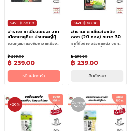
ผ
ง
โ
ร
SAVE ฿ 60.00
SAVE ฿ 60.00
ย
ข้
ฮาราดะ ชาเขียวเซนฉะ จาก
ฮาราดะ ชาเขียวใบชนิด
า
เมืองยาคุชิมะ ประเทศญี่ปุ่น
ซอง (20 ซอง) ขนาด 30
ว
ขนาด 36 กรัม (20 ซอง)
กรัม- GYOKURO TEA
ชวนคุณมาลองชิมชาจากเมือง
ชาที่ดื่มง่าย อร่อยลงตัว จนคน
- Harada Yakushima
BAG
ยาคุชิมะ
ญี่ปุ่นยกให้เป็นชาชั้นเลิศ
เมืองยะกุชิมะ (Yakushima) เป็น
Sencha
วั
฿ 299.00
฿ 299.00
เกาะเขตร้อนนอกชายฝั่งทางตอน
ชาเขียวใบชนิดซอง เกียวคุโระ
ต
฿ 239.00
฿ 239.00
ใต้ของคิวชู บนเกาะจะปกคลุมไป
ของญี่ปุ่นทำไมต้อง "ยาบุกิตะ"
ถุ
ด้วยป่าสนและต้นไม้เก่าแก่ บางต้น
หากคุณเป็นผู้หลงใหลในชาเขียว
วิธีชงชาให้ได้รสชาติแบบดั้งเดิม
เคล็ดลับการชงแบบร้อน และ
ดิ
มีอายุมากกว่า 100 ปี!! เมืองยากุชิ
ญี่ปุ่นแท้ๆ "ยาบุกิตะ" คือ ราชินี
1. นำชาออกจากกล่อง 1 ถุง ต่อ 1
แบบเย็น(สกัดเย็น)
หยิบใส่ตะกร้า
สินค้าหมด
บ
มะได้รับการขึ้นทะเบียนเป็นมรดก
แห่งชาเขียวของญี่ปุ่น เป็นระดับชา
ถ้วย
ชาเขียวญี่ปุ่นไม่จำเป็นต้องชงด้วย
วิธีชงแบบร้อน :
อ
โลกทางธรรมชาติในปี 1993 ด้วย
ที่ปลูกด้วยเทคนิคการบังแสงแดด
2. ต้มน้ำให้ร้อน เทน้ำลงไปในถ้วย
น้ำร้อนเสมอไป! ผู้เชี่ยวชาญชาว
วิธีชงแบบน้ำ(สกัดเย็น) :
1. ต้มน้ำให้เดือด แล้วรอให้น้ำเย็น
า
อากาศที่บริสุทธิ์สภาพแวดล้อม
ก่อนเก็บเกี่ยว ทำให้ใบชามีคลอโร
แช่ทิ้งไว้ประมาณ 30 วินาที หรือ 1
ญี่ปุ่นแนะนำให้ลองชงชาเขียวแบบ
1. ใส่ถุงชา 1-2 ซอง ลงในขวด
ลงเหลือประมาณ 70-80 องศา
ข้อดีของการสกัดเย็น:
เหมาะกับการปลูกชา เพราะอยู่
ฟิลล์สูง อูมามิที่เข้มข้น และความ
ห
นาที
"น้ำสกัดเย็น" ซึ่งเป็นที่นิยมอย่าง
หรือภาชนะที่มีฝาปิดสนิท
เซลเซียส (หากไม่มีเทอร์โมมิเตอร์
รสชาติ : รสชาตินุ่มนวล หวาน อู
เหนือระดับน้ำทะเลถึง 2,000
หวานนุ่มนวลที่โดดเด่น ผสานกับ
3. แกว่งถุงชาเบาๆ และนำออก
มาก การชงด้วยน้ำเย็นจะช่วยดึง
า
2. เติมน้ำเย็นอุณหภูมิห้อง หรือ
สามารถต้มน้ำเดือดแล้วทิ้งไว้
Coming
มามิเด่นชัด และมีรสขมฝาดน้อย
เมตร ใบชาที่ได้จะมีรสชาติ
-20%
กลิ่นหอมละมุนฟุ้งที่เป็นเอกลักษณ์
จากถ้วย
รสอูมามิ และสารคาเทชิน ที่ให้รส
น้ำเย็นจัด ปริมาณประมาณ 300-
ร
Soon
ประมาณ 5-10 นาที)
มาก
กลมกล่อม และหอมมาก หากท่าน
ด้วยเทคโนโลยีถุงชาตาข่ายแบบ
หวานออกมาได้มาก ในขณะที่รส
500 มิลลิลิตร
ญี่
2. ใส่ถุงชา 1 ซอง ลงในแก้วหรือ
คาเฟอีน : ระดับคาเฟอีนจะต่ำกว่า
ไหนที่อยากลองรสสัมผัสใหม่ๆ
ใหม่ ทำให้คุณสามารถชงชาเขียว
ขมและคาเฟอีนจะละลายออกมา
3. ปิดฝาแล้วนำไปแช่ในตู้เย็น
ปุ่
ถ้วยชา
การชงแบบร้อน
แนะนำค่ะ
คุณภาพระดับญี่ปุ่นออกมาได้
น้อยลง ทำให้ได้ชาที่มีรสชาติ
4. รอเวลาทิ้งไว้ให้สกัดเย็นเป็น
น
3. ค่อย ๆ รินน้ำร้อน ประมาณ
ง่ายๆในทุกแก้ว ไม่ว่าจะชงร้อน
กลมกล่อม นุ่มนวล และสดชื่นเป็น
เวลา 3-6 ชั่วโมง หรืออาจจะแช่
150-200 มิลลิลิตร ลงไป
เพื่อความผ่อนคลาย หรือ ชงแบบ