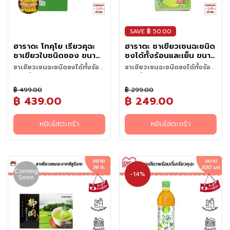
มี่
• แค่เพียงสัมผัสเดียว คุณก็จะได้
หอมละมุน และมีสีเขียวสดใสของ
สมดุลและช่วยให้ระบบทางเดิน
ปรุงกับซุปนาเบะ โซบะ ปลาย่าง
กึ่
กลิ่นหอมสดใสแบบญี่ปุ่นแท้ —
ผงมัทฉะแท้จากญี่ปุ่น ช่วยให้คุณ
อาหารทำงานได้ดียิ่งขึ้นหลังมื้อ
หรือแม้แต่ทำซอสยูสุปองสึ น้ำ
ง
ความพิเศษที่เชฟและคนรักอาหาร
สัมผัสรสชาติและกลิ่นอายแบบ
อาหาร
สลัด เครื่องดื่ม และของหวาน ก็
ญี่ปุ่นทั่วโลกเลือกใช้
สำ
SAVE ฿ 50.00
ฉบับโรงน้ำชาญี่ปุ่นแท้ๆ ได้ง่ายๆ
ยกระดับรสชาติให้นุ่มละมุนและ
เ
ภายในเวลาไม่กี่นาที สะดวก
หอมสดชื่นขึ้นทำให้ทุกจานของคุณ
ฮาราดะ โทคุโย เรียวคุฉะ
ฮาราดะ ชาเขียวเซนฉะชนิด
ร็
รวดเร็ว สะอาด และยังคงคุณ
พิเศษกว่าที่เคย
ชาเขียวใบชนิดซอง ขนาด
ชงได้ทั้งร้อนและเย็น ขนาด
ประโยชน์จากชาไว้ได้อย่างครบ
จ
208 กรัม (52 ซอง) -
32 ซอง
ชาเขียวเซนฉะชนิดชงได้ทั้งร้อน
ชาเขียวเซนฉะชนิดชงได้ทั้งร้อน
ถ้วน
รู
Harada Tokuyo
และเย็น ถูกใจสำหรับคนรักชา
และเย็น ความแตกต่างจากชา
ป
Ryokucha Tea Bag 208
เขียวทั่วไปที่คุณไม่ควรมอง
฿ 499.00
฿ 299.00
g (52pcs)
ข้าม!!
฿ 439.00
฿ 249.00
อ
า
ห
หยิบใส่ตะกร้า
หยิบใส่ตะกร้า
า
ร
ป
ร
Coming
ะ
-14%
Soon
เ
ภ
ท
เ
ส้