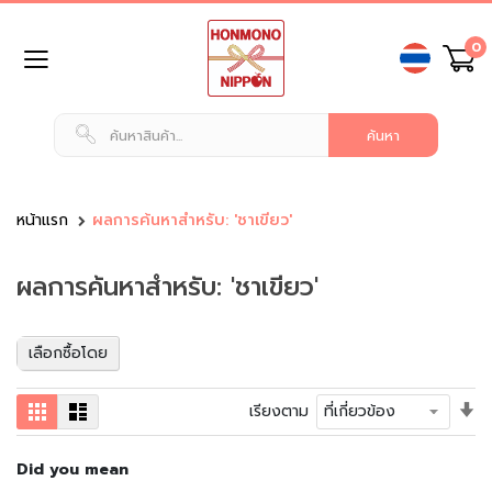
ข้าม
0
ไป
ยัง
เนื้อหา
หน้า
แรก
สินค้า
ทั่วไป
หน้าแรก
ผลการค้นหาสำหรับ: 'ชาเขียว'
น
ผลการค้นหาสำหรับ: 'ชาเขียว'
ม
แ
ล
ะ
เลือกซื้อโดย
เ
ค
ตั้
ตาราง
รายการ
เรียงตาม
รื่
ค่า
อ
เร
ง
Did you mean
จา
ดื่