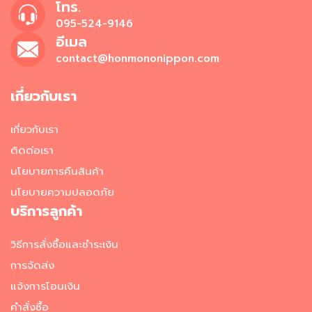
โทร.
ง
095-524-9146
สำ
อีเมล
เ
ร็
contact@honmononippon.com
จ
รู
เกี่ยวกับเรา
ป
แ
ช่
เกี่ยวกับเรา
แ
ข็
ติดต่อเรา
ง
นโยบายการคืนสินค้า
ข
นโยบายความปลอดภัย
น
บริการลูกค้า
ม
แ
วิธีการสั่งซื้อและชำระเงิน
ล
ะ
การจัดส่ง
ข
แจ้งการโอนเงิน
อ
ง
คำสั่งซื้อ