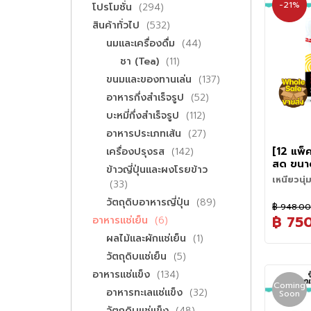
-21%
รายการ
โปรโมชั่น
294
รายการ
สินค้าทั่วไป
532
รายการ
นมและเครื่องดื่ม
44
รายการ
ชา (Tea)
11
รายการ
ขนมและของทานเล่น
137
รายการ
อาหารกึ่งสำเร็จรูป
52
รายการ
บะหมี่กึ่งสำเร็จรูป
112
รายการ
อาหารประเภทเส้น
27
รายการ
[12 แพ็
เครื่องปรุงรส
142
สด ขนา
ข้าวญี่ปุ่นและผงโรยข้าว
Hagem
เหนียวนุ่
รายการ
33
ตำหรับจาก
สัมผัสควา
รายการ
วัตถุดิบอาหารญี่ปุ่น
89
ใช้ตามร้า
฿ 948.0
ส่งตรงถึง
฿ 75
รายการ
อาหารแช่เย็น
6
สดสูตรต้
วิธีเตรียม
รายการ
ญี่ปุ่น ผล
ผลไม้และผักแช่เย็น
1
เวลาในการ
ขั้นเตรียม
คุณภาพดี 
- เมนูราเ
รายการ
วัตถุดิบแช่เย็น
5
เดือด จากน
การเก็บรัก
เนื้อสัมผั
ประมาณ 2
กันก่อนลวก
0-5 °C ห
รายการ
อาหารแช่แข็ง
134
เคี้ยวเพลิ
- เมนูบะหม
เพื่อล้างแ
ทานให้หมด
Coming
กรรมวิธีที
ประมาณ 2:
เมนูแนะน
รายการ
อาหารทะเลแช่แข็ง
32
เหนียวติดก
Soon
น้ำตาลในเ
กันบูด เพ
เส้นไปจุ่ม
• ทงคัตสึ
กวนเส้นให
ข้าวสาลี ไ
รายการ
วัตถุดิบแช่แข็ง
48