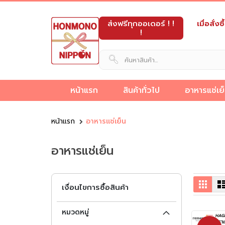
ส่งฟรีทุกออเดอร์ ! !
เมื่อสั่
!
หน้าแรก
สินค้าทั่วไป
อาหารแช่เย
็ง
ขายส่ง
ขนม
อาหาร
และ
อาหาร
เครื่อง
ผลิต
นม
หน้าแรก
อาหารแช่เย็น
วัตถุดิบ
อาหาร
ดิบ
กึ่ง
ของ
ทะเล
ปรุง
ภัณฑ์
ขนม
และ
อาหาร
กึ่ง
ข็ง
สำเร็จรูป
หวาน
แช่
รส
เบเก
ญี่ปุ่น
เครื่อ
อาหารแช่เย็น
ญี่ปุ่น
สำเร็จรูป
แช่แข็ง
แช่
แข็ง
ญี่ปุ่น
อรี่
ดื่ม
แข็ง
ตารา
เงื่อนไขการซื้อสินค้า
หมวดหมู่