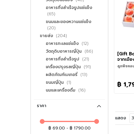
คุณมั่นใ
- เมนูยากิ
ราเมนเหนีย
ขณะลวกเส
บริโภค)
ปลอดภัยทุก
ประมาณ 1:
เข้มข้นหรื
อาหารกึ่งสำเร็จรูปแช่แข็ง
จะทำรับประ
• ซารุ ราเม
รายการ
65
ประกอบอาห
เส้นราเมนล
ขนมและของหวานแช่แข็ง
รสชาติอร่
กับซอสซาร
รายการ
สดใหม่ ส
20
และวาซาบิ
เมนูได้หล
• ยากิโซบ
รายการ
ขายส่ง
204
เมนแห้ง ร
ยากิโซบะรส
รายการ
อาหารทะเลแช่แข็ง
12
เมนูผัดเส
สามชั้น แ
ต้มสุกง่าย
รายการ
วัตถุดิบอาหารญี่ปุ่น
86
[Gift B
เสิร์ฟความ
รายการ
อาหารกึ่งสำเร็จรูป
21
จากเมือ
ทันที
Peach 
รายการ
ลูกพีชหอ
เครื่องปรุงรสญี่ปุ่น
91
นาชิ ประเ
รายการ
ผลิตภัณฑ์เบเกอรี่
13
ลูกพีชเกร
แหล่งเพา
รายการ
ขนมญี่ปุ่น
1
฿ 1,7
บรรจุมาใน
มานาชิ ให้
รัก เหมาะ
รายการ
นมและเครื่องดื่ม
16
เป็นเอกล
ของฝากใน
ฤดูกาลจาก
ซื้อไว้รับ
ชมพูสวยงา
ใจแน่นอนค
ราคา
น้ำ พร้อม
หอมชวนรั
แสดง
฿ 69.00 - ฿ 1790.00