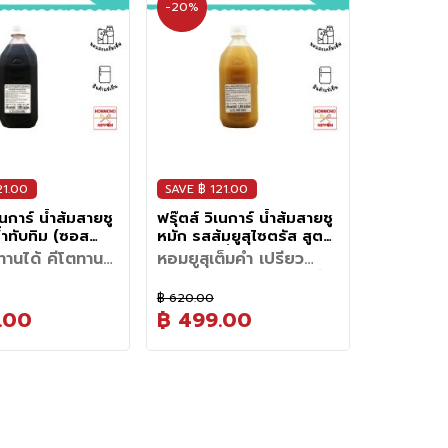
-20%
ไป
น้อย
21.00
SAVE ฿ 121.00
เนการ์ น้ำส้มสายชู
ฟรุ๊ตส์ วิเนการ์ น้ำส้มสายชู
้ำทับทิม (ซอส
หมัก รสส้มยูสุไซตรัส สูตร
 ขนาด 1,000 มล. -
2 (ซอสเปรี้ยว) ขนาด
านได้ คีโตทานดี!
หอมยูสุเต็มคำ เปรี้ยว
nate Fruit
1,000 มล. - Yuzu-Citrus
สวย ผิวใส ...สาย
กลมกล่อมโดนใจ ยกระดับ
 Seasoning
Formula 2 Fruit
องมีติดบ้าน
จานโปรดด้วยฟรุ๊ตส์ วินเน
฿ 620.00
ิเนการ์ที่ดีที่สุด ต้อง
Vinegar Seasoning
ทำไมโรงหมักวิเนการ์ที่ดีที่สุด ต้อง
การ์ขวดนี้
.00
฿ 499.00
ท่ามกลางหุบเขา
Bottle
ซ่อนตัวอยู่ท่ามกลางหุบเขา
ีพิถันกลางขุนเขา สู่
เหนื่อยล้ามาทั้งวัน ชาร์จความ
ด่นที่โดดเด่นของน้ำส้ม
หนึ่งในจุดเด่นที่โดดเด่นของน้ำส้ม
ายรักสุขภาพต้องมีติด
สดชื่นขั้นสุดด้วยพลังส้มยูสุไซ
ริ (Uchibori Vinegar)
สายชูอุจิโบริ (Uchibori Vinegar)
ก็เฟรช สุขภาพดีได้
ไอเดียสูตรน้ำสลัดและเมนู
ตรัสขวดนี้
สมูทตี้ยูสุไซตรัสโยเกิร์ต
มั่นและความพิถีพิถันใน
คือความมุ่งมั่นและความพิถีพิถันใน
สุขภาพ
าพที่เสพติดความ
บอกลาความเหนื่อยล้าแล้วมาเติม
รรค์เมนูสูตรสดชื่น
ส่วนผสมและสัดส่วนปริมาณต่อ
้มสายชู บริษัทเลือก
การผลิตน้ำส้มสายชู บริษัทเลือก
้ลองดื่มช่วงบ่ายๆ ที่
น้ำสลัดยูสุไซตรัส
ูตรสมูทตีทับทิมมิกซ์
ลาด ฟรุตส์ วิเนการ์
ความสดชื่นขั้นสุดบอกเลยว่าฉีกกฎ
อิตาเลียนโซดา น้ำส้ม
แก้ว (น้ำหนักรวม 600 กรัม):
กน้ำส้มสายชู
สร้างโรงหมักน้ำส้มสายชู
รือดื่มหลังจากไปวิ่ง
ส่วนผสมและอัตราส่วนสำหรับทำ
ยเกิร์ต
ที่บอกเลยว่าคุ้มค่าและ
น้ำส้มสายชูแบบเดิมๆไปเลย
ับทิม
• ฟรุตส์ วินเนการ์ รสยูสุไซตรัส :
ส่วนผสมทั้งหมดเข้า
รมชาติที่สวยงาม
ท่ามกลางธรรมชาติที่สวยงาม
เสร็จ จะรู้สึกได้ทันที
น้ำสลัด:
ชูรสทับทิม : 150 กรัม
ายมากๆ แวบแรกที่เห็น
• ความหอมสดชื่นจาก
เนการ์ รสน้ำทับทิม : 20
150 กรัม
นียนละเอียด พร้อม