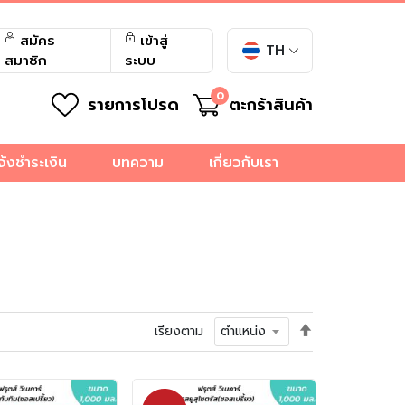
สมัคร
เข้าสู่
TH
สมาชิก
ระบบ
0
รายการโปรด
ตะกร้าสินค้า
จ้งชำระเงิน
บทความ
เกี่ยวกับเรา
ตั้ง
เรียงตาม
ค่า
เรียง
จาก
มาก