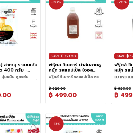
-20%
-20%
SAVE ฿ 121.00
SAVE ฿ 1
ค] ฮาเกมุ ราเมนเส้น
ฟรุ๊ตส์ วิเนการ์ น้ำส้มสายชู
ฟรุ๊ตส์ วิ
ด 400 กรัม -
หมัก รสแอปเปิ้ล (ซอส
หมัก รสน
u Fresh Ramen
เปรี้ยว) ขนาด 1,000 มล. -
เปรี้ยว)
เบาหวานท
ม นุ่มหนึบ สูตรต้น
ฟรุ๊ตส์ วิเนการ์ รสแอปเปิ้ล หอม
Apple Fruit Vinegar
Pomegra
บูสท์หุ่น
ญี่ปุ่น แบบเดียวกับที่
สดชื่น เติมความอร่อยได้หลาก
มอร่อยระดับพรีเมียม
ทำไมโรงหมักวิเนการ์ที่ดีที่สุด ต้อง
Seasoning Bottle
Vinegar
สุขภาพต้
นราเมนชื่อดัง
หลายเมนู
0
฿ 620.00
฿ 620.00
บ้านคุณ กับเส้นราเมน
ซ่อนตัวอยู่ท่ามกลางหุบเขา
Bottle
ทำไมโรงหมักว
0.00
฿ 499.00
฿ 499
นตำรับแท้จากประเทศ
หนึ่งในจุดเด่นที่โดดเด่นของน้ำส้ม
ซ่อนตัวอยู่
เส้น
จากความพิถ
ิตจากแป้งสาลีและไข่ไก่
สายชูอุจิโบริ (Uchibori Vinegar)
หนึ่งในจุดเ
ลวกตามแต่ละเมนู:
เติมความสดชื่นด้วย "ฟรุ๊ตส์ วิเน
เส้นก่อนลวก : ต้มน้ำให้
ขวดนี้ที่ส
ให้เส้นสีเหลืองนวลสวย
คือความมุ่งมั่นและความพิถีพิถันใน
สายชูอุจิโบ
มน ใช้เวลาลวกเส้น
การ์ รสแอปเปิ้ล" น้ำส้มสายชูหมัก
ดื่มตอนไหน
ั้นให้สางเส้นให้ไม่ติด
บ้าน
ษา:
เก็บในตู้เย็นอุณหภูมิ
สเหนียวนุ่ม หนึบหนับ
การผลิตน้ำส้มสายชู บริษัทเลือก
คือความมุ่ง
-3 นาที
ที่มาพร้อมกลิ่นหอมของแอปเปิ้ล
ทุกวัน
 (ไม่ควรนำเส้นไปจุ่มน้ำ
สายรักสุขภ
ลังจากเปิดซองแล้วควร
ไอเดียรังส
นทุกคำ ผลิตด้วย
สร้างโรงหมักน้ำส้มสายชู
การผลิตน้ำส
ี่เย็น ใช้เวลาลวกเส้น
ให้รสเปรี้ยวอมหวานอย่างเป็น
หลังจากที่ได
ไอเดียการใช้งาน
ส่วนผสม
: ส
ป้งก่อนลวก จะทำให้เส้น
สดชื่นห้ามพ
ภายใน 7 วัน (จุด
ส่วนผสม
: 
่พิถีพิถัน โดยไม่เติมสาร
ท่ามกลางธรรมชาติที่สวยงาม
สร้างโรงหมั
45-3:15 นาที แล้วนำ
ธรรมชาติ กลมกล่อม ดื่มง่าย และ
กำลังง่วง ห
ำ
-13%
เบอร์รีกรีกโ
ัน) และให้ใช้ตะเกียบ
รสน้ำทับทิม 
นื้อแป้งเป็นส่วนของรำ
สายชูผลไม้ท
• ผสมโซดาและน้ำแข็งเป็นเครื่อง
วิธีทำ
: ปั่น
ื่อคงความสดใหม่และให้
เพราะเชื่อว่าสภาพแวดล้อมทาง
ท่ามกลางธร
ในนำเย็นก่อนเสิร์ฟ
นำไปประยุกต์ใช้ได้หลากหลายทั้ง
ออกกำลังกาย
ราเมน / โชยุราเมน: เส้น
• น้ำส้มสาย
้กระจายตัวในน้ำเล็กน้อย
ดีต่อร่างก
ม่เป็นอันตรายต่อผู้
• ฟรุตส์ วิ
ดื่มแอปเปิ้ลฟรุตวินิการ์
ด้วยกันจนเ