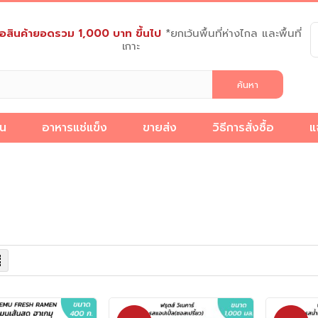
งซื้อสินค้ายอดรวม 1,000 บาท ขึ้นไป
*ยกเว้นพื้นที่ห่างไกล และพื้นที่
เกาะ
็น
อาหารแช่แข็ง
ขายส่ง
วิธีการสั่งซื้อ
แ
วิธี
แจ้ง
เกี่ยว
การ
ชำระ
บทความ
กับ
สั่ง
ง
เงิน
เรา
ซื้อ
ง
รายการ