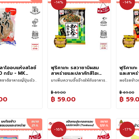
-14%
-14%
ปลาโออบแห้งสไลซ์
ฟุริคาเกะ รสวาซาบิผสม
ฟุริคาเ
0 กรัม - MK
สาหร่ายและปลาคัทสึโอะ
และสาหร่
Ito Kezuri
ขนาด 8.4 กรัม (4 ชิ้น) -
กรัม (4 ช
สชาติอาหารญี่ปุ่นด้วย
มาเพิ่มความจี๊ดจ๊าดให้กับอาหาร
ผงโรยข้าว
Furikake Wasabi
Sockeye
ของปลาแห้งสไลซ์ต้น
ของคุณ ด้วยผงโรยข้าวรสวาซา
แซลมอนและ
i (เคซึริบุชิ) หรือปลา
ฟุริคาเกะ หรือผงโรยข้าว เราได้คัด
ฟุริคาเกะ ห
seaweed and Katsuo
seawee
บิ
แบบญี่ปุ่น
฿ 69.00
฿ 69.00
ป็นวัตถุดิบคู่ครัวญี่ปุ่น
สรรจากแบรนด์ Nagatanien
สินค้าขายดีท
.00
฿ 59.00
฿ 59.
บต้มน้ำซุปดาชิ ซึ่งเป็น
ได้ ผ่านกระบวนการรม
แบรนด์ยอดนิยมอันดับ 1 จาก
ต้องมีติดคร
งเมนูญี่ปุ่นหลากหลาย
แห้ง ก่อนนำมาสไลซ์
ประเทศญี่ปุ่น หากอยากเพิ่มรสชาติ
โรยข้าวจาก
ซุปมิโซะ อุด้ง โซบะ ชาบู
าง ให้กลิ่นหอมเฉพาะตัว
แบบญี่ปุ่นแท้ๆ ขอแนะนำรสวาซาบิ
แบรนด์อันดั
 นอกจากนี้ยังสามารถ
้ได้หลากหลายเมนู
ิเข้มข้น
ห่อนี้เลยค่ะ ภายในซองประกอบ
โดยรสยอดน
โกะยากิ โอโคโนมิยากิ
ด้วยปลาคัทสึโอะย่างจนหอม นำมา
คงหนีไม่พ้
ำซุปดาชิ (Dashi)
 ข้าวสวย หรือสลัด เพื่อ
ทำเป็นเกล็ด ผสมกับสาหร่าย
ซองมีส่วนผ
้าว ซุป อุด้ง ราเมน
-16%
-17%
หอมและรสชาติให้อาหาร
เพียงโรยบนข้าวสวยร้อนๆ ก็ช่วย
แซลมอนและส
ทาโกะยากิ และโอโคโนมิ
ยยิ่งขึ้น