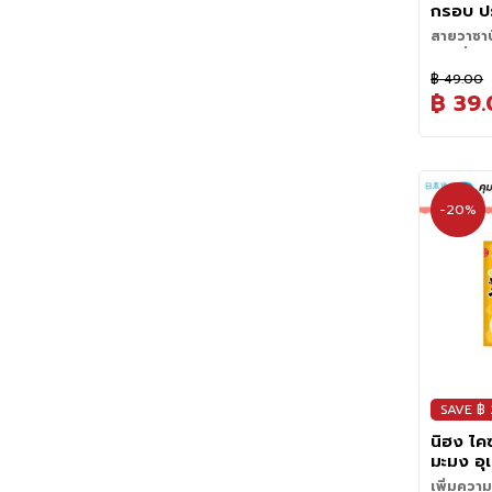
กรอบ ป
5.4 กรั
สายวาซาบ
Roast
ร้อนที่หยุ
Wasabi
นิ๊ด
฿ 49.00
ถ้าคุณเป็
฿ 39
ความท้าท
คู่หูความ
อบกรอบปร
ไม่ว่าคุณจ
ที่ต้องมีต
รีส์ หรือ
คำเตือน:
ร
ริคุณภาพ
สาหร่ายรส
ความกรอบบ
ในปากตั้ง
สีสันให้ทุ
หยุดยากแบ
พิเศษด้วยว
-20%
ทานเล่นสด
มีโอกาสที
จี๊ดเบาๆ 
หรือจะนำไ
กว่าโบนัส
ปลุกความสด
กลิ่นหอมใ
บ่ายง่วงๆ 
ง่ายๆ ยิ่ง
ความเผ็ด 
เลิฟ เพราะ
ลงตัวด้ว
ที่อัดแน่
ถั่วเหลือ
ได้แบบไม่ต
ทะเล เกิดเป
ข้นและมีมิต
กินเพลินก็
สีสันให้มื้
SAVE ฿
ความกรอบบ
นิฮง ไค
เป็นเลเยอ
มะมง อุ
แล้วปิดท้
25 กรัม
สุภาพแต่จ
เพิ่มความ