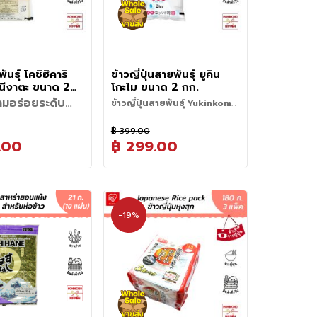
พันธุ์ โคชิฮิคาริ
ข้าวญี่ปุ่นสายพันธุ์ ยูคิน
นีงาตะ ขนาด 2
โกะไม ขนาด 2 กก.
panese Niigata
ามอร่อยระดับ
ข้าวญี่ปุ่นสายพันธุ์ Yukinkomai
hihikari
ข้าวโคชิฮิคาริ
จากเมืองนีงาตะ เมืองแห่งข้าว
ารณ์รสชาติของข้าว
kari) จาก
฿ 399.00
ี่ได้รับการยกย่องว่าเป็น
ีงาตะ (Niigata)
.00
฿ 299.00
อ ข้าวโคชิฮิคาริ
าว" ของประเทศญี่ปุ่น
) ซึ่งเป็นข้าวพันธุ์ยอด
ที่โดดเด่นและรสชาติ
ริสายพันธุ์นีงาตะมีจุด
่อเสียงที่สุดในประเทศ
กษณ์ค่ะ
่ทำให้เป็นที่รักของผู้
ฉพาะอย่างยิ่ง ข้าวที่มา
ที่โดดเด่นและสมดุล
ี่ปุ่นมาอย่างยาวนาน
นีงาตะ (Niigata) ซึ่ง
ชิฮิคาริจากนีงาตะอร่อย
วและหนึบ
(Recipe Suggestion)
พาะปลูกข้าวขนาดใหญ่
ทานเปล่า ๆ โดยไม่
ss)
: มีสัมผัสที่ เหนียว
-19%
ริมีรสชาติและเนื้อ
สียงด้านคุณภาพมาก
าวค่ะ นอกจากนี้ยัง
ิธีเตรียม (Usage
imochi) และยืดหยุ่น
ุล ทำให้เข้ากันได้ดีกับ
ึ่งของญี่ปุ่น จังหวัดนี
่อยไว้ได้ดีแม้จะเย็น
)
แข็งกระด้าง
หลายประเภทค่ะ:
คชิฮิคาริจากนีงาตะไป
พรจากสภาพแวดล้อมที่
ะมากสำหรับทำข้าวปั้น
้าวที่อร่อยที่สุด ควรทำ
ละอูมามิ
Plain White Rice)
:
ล้วคุณจะเข้าใจว่าทำไม
ูกข้าวชั้นดี เช่น ดินที่
igiri) หรือใส่ในกล่อง
่าย ๆ ดังนี้ค่ะ
ss & Umami)
: มีรส
ู่กับเครื่องเคียงง่าย
้ ๆ ถึงมีเสน่ห์และเป็น
์จากตะกอนแม่น้ำ
 (Bento)
(Rinsing)
: ซาวข้าว
มชาติที่ชัดเจน และมี
มิโสะ (Miso Soup) และ
ญของวัฒนธรรมอาหาร
ม่น้ำชินาโนะ
เพื่อล้างฝุ่นออก
Umami) ที่เข้มข้นในทุก
ukemono) เพื่อสัมผัส
คุณก็สามารถสร้างสรรค์
ver) และแม่น้ำอะงา
ระมาณ 2-3 ครั้ง จนน้ำ
ๆ ของข้าว
ได้ที่บ้านค่ะ
River) รวมถึงมีน้ำ
ละเงางาม
: เมื่อหุงสุก