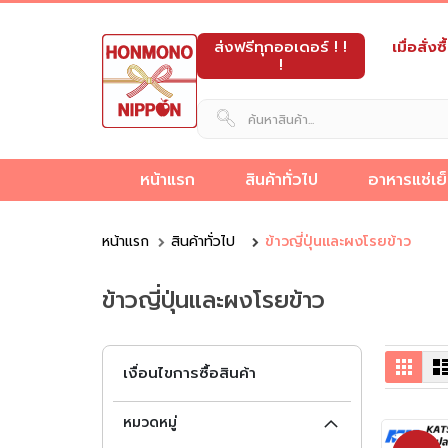
ส่งฟรีทุกออเดอร์ ! !
เมื่อสั่
!
หน้าแรก
สินค้าทั่วไป
อาหารแช่เย
็ง
ขายส่ง
ขนม
อาหาร
และ
อาหาร
เครื่อง
ผลิต
นม
หน้าแรก
สินค้าทั่วไป
ข้าวญี่ปุ่นและผงโรยข้าว
วัตถุดิบ
อาหาร
ดิบ
กึ่ง
ของ
ทะเล
ปรุง
ภัณฑ์
ขนม
และ
อาหาร
กึ่ง
ข็ง
สำเร็จรูป
หวาน
แช่
รส
เบเก
ญี่ปุ่น
เครื่อ
ข้าวญี่ปุ่นและผงโรยข้าว
ญี่ปุ่น
สำเร็จรูป
แช่แข็ง
แช่
แข็ง
ญี่ปุ่น
อรี่
ดื่ม
แข็ง
ตารา
เงื่อนไขการซื้อสินค้า
หมวดหมู่