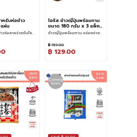
) และโอนิกิริ
หิมะที่ละลาย
(Soaking)
: แช่ข้าวในน้ำ
ิ่นหอมที่ละมุน และเมล็ด
 ด้วยความเหนียวหนึบ
Water) และที่สำคัญ
ว้ประมาณ 30 นาที ใน
าม เงางามเป็นประกาย
ง่ายและคงรูปได้ดีเมื่อ
กต่างของอุณหภูมิ
ือ 60 นาที ในฤดูหนาว
าน
วันและกลางคืน ที่สูง
ูดซึมน้ำอย่างเต็มที่
ำหรับห่อข้าว
ไอริส ข้าวญี่ปุ่นพร้อมทาน
่ปุ่นทั่วไป
: เหมาะ
จจัยสำคัญในการพัฒนา
oking)
: หุงตาม
แผ่น
ขนาด 180 กรัม x 3 แพ็ค -
่กับอาหารญี่ปุ่นแทบ
ละรสชาติของข้าว
ที่ระบุบนเครื่องหุงข้าว
Iris Japanese Rice
าวห่อสาหร่ายกันไหม
ข้าวญี่ปุ่นพร้อมทาน อร่อยง่ายๆ
น ปลาย่าง, เทมปุระ
ส่วนข้าว 1 ส่วนต่อน้ำ
ได้ทุกเมนู
หรือข้าวหน้าต่าง ๆ
สัมผัสความอร่อยของข้าวญี่ปุ่นหุง
- 1.2 ส่วน
฿ 159.00
สำเร็จ จากแบรนด์ ไอริส (IRIS)
 (Steaming)
: เมื่อหุง
00
฿ 129.00
ผลิตจากข้าวคุณภาพเยี่ยมเมือ
ามเปิดฝา ทิ้งไว้
วิถีอุ่นเพื่อรับประทาน
งอาคิตะ (Akita) ตัวข้าวมี
5 นาที เพื่อให้ไอน้ำ
• เปิดฝาถาดจนถึงบริเวณรอยปะ
เอกลักษณ์ หอมนุ่ม ละมุนลิ้น
ุกทั่วถึง ก่อนจะใช้ไม้
• นำเข้าไปอุ่นในไมโครเวฟ ประมาณ
พร้อมให้คุณลิ้มลองความอร่อย
ๆ ก่อนตักเสิร์ฟค่ะ
2 นาที (500W / 600W) หรือ 50
พิถีพิถันทุกขั้นตอน ตั้งแต่การ
แท้ๆจากญี่ปุ่น
วินาที (1000W)
• หุงทันทีหลังเก็บเกี่ยว เพื่อรักษา
ปลูกจนถึงการส่งถึงมือคุณ
Coming
ความหอม และรสชาติของข้าวใน
Soon
ช่วงที่ดีที่สุด
• ใช้น้ำบริสุทธิ์จากจังหวัดมิยางิ
**เก็บได้นานถึง 25 เดือน โดยไม่
ทำให้ข้าวหอมอร่อยแตกต่างจาก
ใช้สารกันบูดหรือสารเคมีใดๆ**
ข้าวหุงสำเร็จทั่วไป
• ควบคุมอุณหภูมิต่ำ และใช้เทคนิค
พิเศษในการเก็บรักษา เพื่อให้ข้าว
คงความสดใหม่
• เทคโนโลยีการหุงเฉพาะตัว ช่วย
ให้ข้าวมีความเงางาม คงความนุ่ม
ไม่แข็งกระด้างแม้เปิดทิ้งไว้