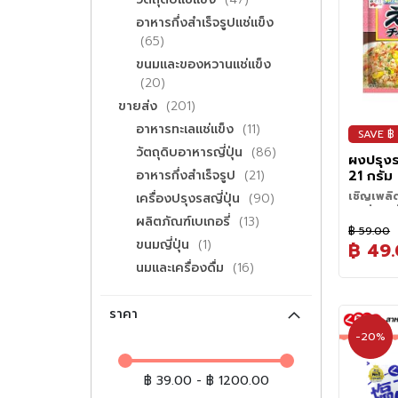
ยากิ
คำแนะนำใ
• โรยหน้าสล
อาหารกึ่งสำเร็จรูปแช่แข็ง
• เมื่อเปิด
กลิ่นหอมแ
รายการ
65
ขนมและของหวานแช่แข็ง
รายการ
" Perfec
20
Making 
รายการ
ขายส่ง
201
รายการ
อาหารทะเลแช่แข็ง
11
SAVE ฿
รายการ
วัตถุดิบอาหารญี่ปุ่น
86
ผงปรุงร
รายการ
อาหารกึ่งสำเร็จรูป
21
21 กรัม
รายการ
เชิญเพลิ
เครื่องปรุงรสญี่ปุ่น
90
จีนที่คนญี
รายการ
ผลิตภัณฑ์เบเกอรี่
13
ข้าวผัดเป็
฿ 59.00
ดังซึ่งเป็น
รายการ
ขนมญี่ปุ่น
1
฿ 49
มักรับประ
รายการ
นมและเครื่องดื่ม
16
ผัดแสนอร
รับประทานเ
เพียงได้ผง
ราคา
Nagatanie
ญี่ปุ่น เ
-20%
เดียวแล้ว
เวลาในการป
฿ 39.00 - ฿ 1200.00
รสชาติกลมก
ผักที่คุณเล