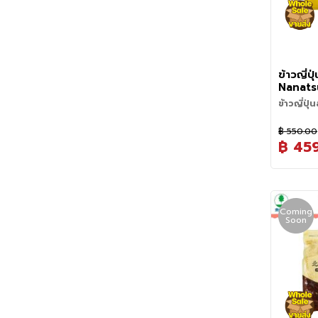
สลัด, พาสต
เสริมรสอูม
อย่างดี น
แร่ธาตุ, ว
อาหารจาก
ข้าวญี่ปุ่
Nanats
Hokkai
ข้าวญี่ปุ่
Nanatsub
นิยมปลูก
ท่ามกลาง
฿ 550.00
ข้าวอวบ หุ
ฮอกไกโด
฿ 45
• ลักษณะเ
เหนียวปา
ขาว หุงขึ้
แบบพอดี ท
• รสชาติ 
จำนวนมาก 
อร่อยแม้จะ
• ความเหน
ความนุ่ม
กำลังดี
อาหารได้
• เมนูที่เ
Coming
นิยมนำมาท
Soon
• ความลับ
เป็นข้าวที
รสชาติกับเ
สายพันธุ์ข
วิธีหุงข้าว
สุกข้าวมี
1. ตวงข้า
หอม ให้รสช
ประทาน
อร่อย
2. ซาวข้า