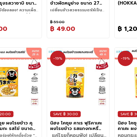
รุงรสวาซาบิ ขนาด
ข้าวผัดหมูย่าง ขนาด 27
(HOKKA
ม (6 ซอง) -
กรัม (3 ซอง) -
NO WAS
ิต้องลอง! ความเผ็ด
เปลี่ยนข้าวสวยธรรมดาให้เป็น
ed Seaeweed
Nagatanien Yakibuta
ดไม่ได้ ในแคลอรี่ที่น้อย
ข้าวผัดแสนอร่อย ด้วยผงปรุง
สัมผัสความอร่อยง่ายๆ ด้วยผง
 Flavor
Chahan No Moto
รสข้าวผัดจาก Nagatanien
฿ 59.00
นสายลองของใหม่ที่ชอบ
ปรุงรสข้าวผัดรสหมูย่าง จาก
.00
฿ 49.00
฿ 1,2
ายของรสชาติ “สาหร่าย
แบรนด์นากาทานิเอ็น
ฟินของทุกกิจกรรม
ุงรสวาซาบิ” คือไอเทม
(Nagatanien) ตัวช่วยยอดนิยมที่
ขั้นตอนการทำ (Cooking
ะเป็นสายกินดึก สายดูซี
ิดโต๊ะ! คัดสรรสาหร่ายโน
ทำให้การทำข้าวผัดสไตล์ญี่ปุ่น
Instructions)
สายทำงานเพลินๆ
ะวังไว้ให้ดีนะครับ เพราะ
1. ตั้งกระทะให้ร้อน ใส่น้ำมันพืชเล็ก
ดี อบจนกรอบบางแตก
(Chahan) ของคุณไม่ใช่เรื่องยาก
วาซาบิตัวนี้จะช่วยสร้าง
างที่เคี้ยวเพลินจน
น้อย จากนั้นใส่ไข่ไก่ 1 ฟองลงไป
แต่คำแรก เติมความ
อีกต่อไป ด้วยรสชาติหมูย่างที่
กกิจกรรมได้เสมอ จะหยิบ
บนี้ ถ้าได้เปิดซองแล้ว
ผัดให้พอสุก
าซาบิแท้ที่ให้ความเผ็ด
ผสานอย่างลงตัวจากเนื้อหมูอบ
-19%
-19%
ๆ จากซองเพื่อแก้ง่วง
่สาหร่ายจะหายวับไปไว
2. ใส่ข้าวสวยประมาณ 250 กรัม
เคล็ดลับเพิ่มเติม:
เพื่อเพิ่ม
หอมขึ้นจมูกแบบพอดี
แห้งแผ่นบาง และเครื่องปรุงสูตร
ปเพิ่มความกรอบและ
ปลายปีแน่นอน! ????
ลงไปผัดให้เข้ากับไข่
อรรถรสและสารอาหาร คุณ
ชื่นได้ทันทีแม้ในช่วง
พิเศษ มอบกลิ่นหอมกรุ่นสไตล์
ห้มื้ออาหารโปรดก็ทำได้
3. โรยผงปรุงรสข้าวผัดหมูย่าง 1
สามารถเติมต้นหอมซอย หรือลูก
ความอร่อยไม่ได้มีแค่
กระทะร้อนแบบญี่ปุ่นแท้ๆ ชวนให้น่า
สายรักสุขภาพยิ่งต้อง
ซอง ลงไปให้ทั่ว
ชิ้นปลาญี่ปุ่น (Narutomaki) หั่น
แต่ยังบาลานซ์อย่าง
รับประทาน เพียงมีข้าวสวยและไข่
นี่คือของว่างแคลอรี่ต่ำ
4. เร่งไฟแรง ผัดให้เข้ากันประมาณ
เต๋าลงไปผัดพร้อมกัน จะช่วยให้ข้าว
ยรสกลมกล่อมจากซอส
ไก่ ก็สามารถรังสรรค์ข้าวผัดเมล็ด
นด้วยคุณภาพ ให้คุณอร่อย
1-2 นาที จนเมล็ดข้าวร่วนสวยและ
ผัดจานนี้ดูน่ารับประทานยิ่งขึ้น
งและสารสกัดจากอาหาร
ร่วนสวย รสชาติกลมกล่อมได้
้องรู้สึกผิด
หอมกรุ่น พร้อมเสิร์ฟ!
็นรส “อูมามิ” ที่ทั้งเข้ม
อย่างง่ายดาย ภายในเวลาเพียง 3
ิในทุกแผ่น กินเล่นก็ดี
นาที เหมาะสำหรับมื้อเร่งรีบที่ยัง
โดน หรือจะหยิบมาเพิ่ม
คงอยากอร่อยแบบจัดเต็ม
ออาหารก็ยิ่งใช่ จุดเด่นคือ
 20.00
SAVE ฿ 30.00
SAVE ฿ 
าง เคี้ยวสนุก รสชาติ
ซุย ผงโรยข้าว คุ
นิฮง ไคซุย คาเร ฟุริคาเคะ
นิฮง ไคซุย
ร์—เค็มนิด หอมหน่อย
เมกะ รสไข่ ขนาด
ผงโรยข้าว รสแกงกะหรี่
คาเคะ ผง
ายด้วยวาซาบิที่มาแบบ
 - Nihon Kaisui
ขนาด 45 กรัม - Nihon
กระเทียม
ำได้ เหมาะกับทุกโมเมนต์
แค่โรยก็หอมฟุ้ง! เปลี่ยน
หอมกระเท
อร่อยให้ทุกมื้อด้วย "คุ