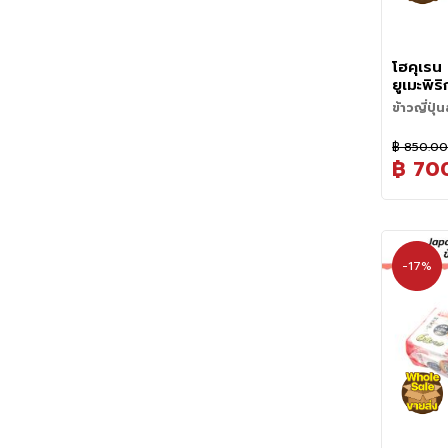
คนเบาๆประ
น้ำออก ทำ
2-3 ครั้ง 
3. กุญแจสำ
โฮคุเรน 
คือน้ำ กะ
ยูเมะพิ
อัตราส่วนโ
ขนาด 2
ข้าวญี่ปุ
ส่วน ต่อน
Yumepi
ถือเป็นพัน
ระดับน้ำไ
ข้าวญี่ปุ่น
Rice
ใช้สุดยอ
฿ 850.0
หรือข้าวนิ่
(Yumepiri
สายพันธุ
฿ 70
4. ควรแช่ข
(Hokuren) 
ประมาณ 30 
พรีเมียมท
ลักษณะเด
น้ำจนอ่อนน
ซึ่งขึ้นชื
5. หลังจาก
• เมล็ดอว
ดินที่อุดม
ทิ้งไว้ให้
เมล็ดข้าว
รสชาติที่เ
10-15 นาท
เมื่อหุงแ
เกรดสูงที
-17%
ให้น้ำระเห
หนึบที่โดด
รางวัลแ
ญี่ปุ่น
• เนื้อนุ่ม
• Yumepir
เหนียวและน
มาตรฐาน 特
ร่วนหรือแข
ระดับสูงสุ
• รสหวานธ
• เป็นข้าว
เมนูที่เห
อ่อนๆ แล
อาหารระดับ
เปล่าๆ ก็ย
เนื่องจาก 
• ได้รับก
• กลิ่นหอม
ความเหนีย
ฮอกไกโดให
• ข้าวสวย
แตกต่างจาก
จึงเหมาะก
ของภูมิภา
เมล็ดข้าวส
• ปลูกในอ
คุณภาพสูง
Yumepirika