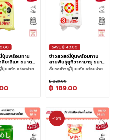
้อนๆจะให้กลิ่นหอ
ย่างจนหอม ผสานกับสาหร่าย งา
นปลาย่าง ช่วยเพิ่ม
และเครื่องปรุงรสอย่างลงตัว
และทำให้มื้อข้าว
เพียงโรยบนข้าวสวยร้อนๆ แล้ว
ุณอร่อยขึ้นทันที
เพิ่มความอร่อยสไตล์ญี่ปุ่นด้วยไข่
แดงดิบ ก็ช่วยเพิ่มความอูมามิ
ทำให้มื้อข้าวธรรมดาอร่อยขึ้นได้
ทันที
40.00
SAVE ฿ 40.00
ี่ปุ่นพร้อมทาน
ข้าวสวยญี่ปุ่นพร้อมทาน
ทสึยะฮิเมะ ขนาด
สายพันธุ์ยูกิวาคามารุ ขนาด
 (180 กรัม x 3
540 กรัม (180 กรัม x 3
ี่ปุ่นแท้ๆ อร่อยง่าย
ลิ้มรสข้าวญี่ปุ่นแท้ๆ อร่อยง่าย
แพ็ค)
ลา !
ประหยัดเวลา !
฿ 229.00
.00
฿ 189.00
-16%