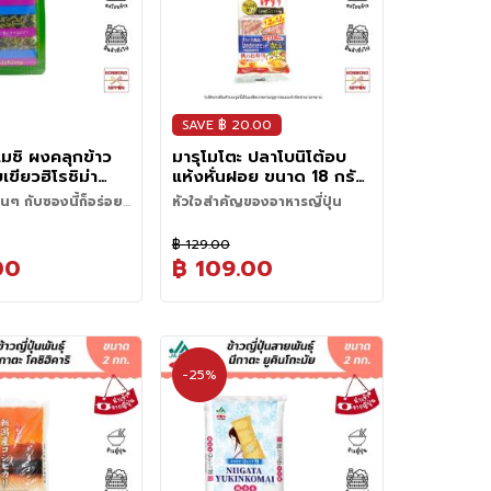
SAVE ฿ 20.00
าเมชิ ผงคลุกข้าว
มารุโมโตะ ปลาโบนิโต้อบ
ขียวฮิโรชิม่า
แห้งหั่นฝอย ขนาด 18 กรัม
กรัม
(1.5 กรัม x 12 ซอง)
อนๆ กับซองนี้ก็อร่อย
หัวใจสำคัญของอาหารญี่ปุ่น
เดียว
฿ 129.00
00
฿ 109.00
-25%