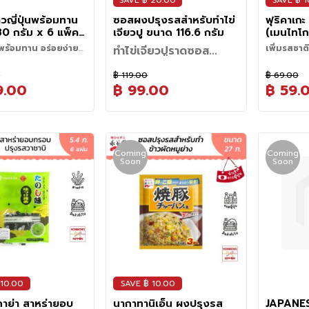
SAVE ฿ 20.00
SAVE ฿ 1
หมาะสำหรับทานแบบข้าว
ี่เย็นของฮอกไกโดช่วยให้
ีที่สุดของฮอกไกโด ถ้า
ภาพดีขึ้นและสามารถเก็บ
าวญี่ปุ่นพร้อมทาน
ซอสผงปรุงรสสำหรับทำไข่
ฟุริคาเก
ข้าวที่นุ่ม หอม และมี
shi) - เมล็ดข้าวเหนียว
าน
0 กรัม x 6 แพ็ค -
เจียวปู ขนาด 116.6 กรัม
(เมนไทโก
 Yumepirika คือหนึ่ง
ญี่ปุ่นให้อร่อย
บตัวได้ง่าย ไม่แฉะเกินไป
panese Rice
ขนาด 6.8 
ี่ดีที่สุด
่นพร้อมทาน อร่อยง่ายๆ
เพิ่มรสชาต
ทำไข่เจียวปูราดซอส
 (Onigiri) - รสชาติหวาน
ให้พอเหมาะสำหรับรับ
Furikak
ด้วย "ฟุริ
ำให้กินเปล่าๆ ก็อร่อย
สไตล์ญี่ปุ่นง่ายๆ ที่บ้าน
มอร่อยของข้าวญี่ปุ่นหุง
สัมผัสรสชา
Furikake
เปลี่ยนมื้อธรรมดาให้พิเศษด้วย
0
฿ 119.00
฿ 69.00
ุ่นธรรมดา (Gohan) -
ด้วยการให้น้ำไหลผ่าน
แบรนด์ ไอริส (IRIS)
ผสานกับควา
Mentaik
คุณ
Kantonfu Kanitama ผงซอสปรุง
9.00
฿ 99.00
฿ 59.
ับทานคู่กับปลาย่างหรือ
ะมาณ 30 วินาที แล้วเท
าวคุณภาพเยี่ยมเมือ
อย่างลงตั
บรักษา
สำเร็จจากญี่ปุ่น ที่ช่วยให้คุณทำไข่
ื่อรับประทาน
่นแบบดั้งเดิม
ตามขั้นตอนนี้ประมาณ
kita) ตัวข้าวมี
โรยข้าว ฟุร
ถาดจนถึงบริเวณรอยปะ
เจียวปูราดซอสข้นสไตล์จีนได้ง่าย
วิธีการใช้ :
แห้งและเย็น
าอาหารทะเล
จนน้ำใส
หอมนุ่ม ละมุนลิ้น
แบรนด์ นาก
ปอุ่นในไมโครเวฟ ประมาณ
ๆ ในไม่กี่นาที! รสชาติเข้มข้น
รสัมผัสกับแสงแดด
on/Donburi) - ความ
ัญในการหุงข้าวญี่ปุ่น
ุณลิ้มลองความอร่อย
(Nagatanie
1. เตรียมส่วนผสม: ตีไข่และใส่ปูอัด
500W / 600W) หรือ 50
กลมกล่อม หอมอร่อยเหมือนต้น
พราะข้าวจะแห้งแตก
ุกขั้นตอน ตั้งแต่การ
าวช่วยเสริมรสชาติของ
ปริมาณน้ำให้เหมาะสม
ปุ่น
สวยร้อนๆ ก็
หรือเนื้อปูลงไป คนให้เข้ากัน
000W)
ลังเก็บเกี่ยว เพื่อรักษา
ตำรับ พร้อมเสิร์ฟความอร่อย
การระเหยของน้ำในข้าว
งการส่งถึงมือคุณ
ดี
ัง
Coming
Coming
ดยประมาณอยู่ที่ข้าว 1
ของคุณอร่อย
2. ทอดไข่: ตั้งกระทะใส่น้ำมันให้ร้อน
และรสชาติของข้าวใน
เหมือนเชฟญี่ปุ่นทำให้เอง
Soon
Soon
ยงการเก็บรักษาใกล้ ผง
้ำ 1 ส่วน (สามารถปรับ
โรยข้าวเท่า
เทส่วนผสมไข่ลงไปครึ่งหนึ่ง ทอด
ุด
องข้าวจะเปลี่ยนหาก
ปรย์ปรับอากาศ เครื่อง
ด้หากชอบทานข้าวแข็ง
ไปปรุงอาห
ด้วยไฟปานกลางประมาณ 1 นาที
สุทธิ์จากจังหวัดมิยางิ
้น
นานถึง 25 เดือน โดยไม่
อาหารที่มีกลิ่นแรง
ม)
เช่น ข้าวปั้
จนสุก แล้วตักขึ้นใส่จาน
วหอมอร่อยแตกต่างจาก
ว้ใกล้เปลวไฟ เนื่องจาก
บูดหรือสารเคมีใดๆ**
ะดูดซับกลิ่น
าวทิ้งไว้ก่อนหุงประมาณ
ปาเก็ตตี้เพื
3. เตรียมซอส: ผสมน้ำกับ
็จทั่วไป
ื่อให้ข้าวดูดซึมน้ำเวลา
ให้กับเมนู
ผลิตภัณฑ์ Kantonfu Kanitama
ณหภูมิต่ำ และใช้เทคนิค
ินค้าอื่นซ้อนทับ
ุ่มไม่กระด้าง
แล้วตั้งไฟปานกลาง คนจนซอสข้น
เก็บรักษา เพื่อให้ข้าว
้าวสุก อย่าเพิ่งเปิดฝา
ขึ้น
ใหม่
ข้าวระอุในหม้อประมาณ
3. เสิร์ฟ: ราดซอสที่เตรียมไว้บนไข่
ยีการหุงเฉพาะตัว ช่วย
ี หลังจากนั้นค่อยๆ คน
เจียวที่ทอดแล้ว พร้อมเสิร์ฟ
ความเงางาม คงความนุ่ม
ย
้างแม้เปิดทิ้งไว้
 10.00
SAVE ฿ 10.00
าย่า สาหร่ายอบ
นากาทานิเอ็น ผงปรุงรส
JAPANES