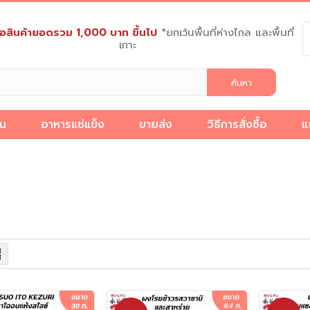
งซื้อสินค้ายอดรวม 1,000 บาท ขึ้นไป
*ยกเว้นพื้นที่ห่างไกล และพื้นที่
เกาะ
็น
อาหารแช่แข็ง
ขายส่ง
วิธีการสั่งซื้อ
แ
วิธี
แจ้ง
เกี่ยว
การ
ชำระ
บทความ
กับ
สั่ง
ง
เงิน
เรา
ซื้อ
ง
รายการ