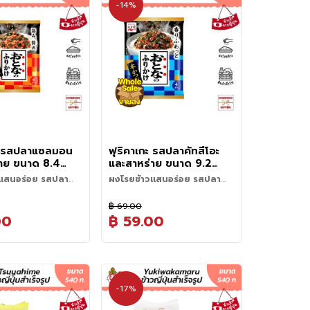
-14%
ไป
น้อย
กะ รสปลาแซลมอน
ฟุริคาเกะ รสปลาคัทสึโอะ
าย ขนาด 8.4
และสาหร่าย ขนาด 9.2
ิ้น) - Furikake
กรัม (4 ชิ้น) - Furikake
แสนอร่อย รสปลา
ผงโรยข้าวแสนอร่อย รสปลา
 Salmon and
Hon Katsuo and
สาหร่าย รสชาติ
คัทสึโอะและสาหร่าย รสชาติแบบ
รือผงโรยข้าว เป็น
ฟุริคาเกะ หรือผงโรยข้าว เราได้คัด
d
seaweed
แท้ๆ
ญี่ปุ่นแท้ๆ
฿ 69.00
ี่แทบทุกบ้านในญี่ปุ่น
สรรผงโรยข้าวจากแบรนด์
00
฿ 59.00
ัว! เราได้คัดสรรผง
Nagatanien แบรนด์อันดับ 1 ของ
แบรนด์ Nagatanien
ประเทศญี่ปุ่น รสปลาคัทสึโอะและ
บ 1 ของประเทศญี่ปุ่น
สาหร่าย ผลิตจากวัตถุดิบที่ผ่าน
ิยมที่ถูกปากคนไทย
การอบแห้งและบดละเอียด เพื่อ
น “รสแซลมอน” ภายใน
ช่วยเพิ่มรสชาติให้กับข้าวสวย หรือ
สมของเนื้อปลา
จะนำไปคลุกข้าวทำข้าวปั้นก็อร่อย
-17%
าหร่าย เมื่อนำมาโรย
ลงตัว ห่อนี้คัดสรรปลาคัทสึโอะ