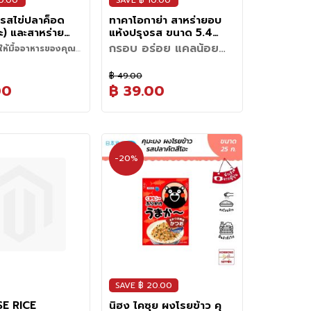
0.00
SAVE ฿ 10.00
ะ รสไข่ปลาค็อด
ทาคาโอกาย่า สาหร่ายอบ
ะ) และสาหร่าย
แห้งปรุงรส ขนาด 5.4
กรัม (4 ชิ้น) -
กรัม (6 ซอง) - Roasted
กรอบ อร่อย แคลน้อย
ิให้มื้ออาหารของคุณ
e Otona No
Seaeweed
พกพาความอร่อยไปได้ทุก
คาเคะรสเมนไทโกะ"
ติของเมนไทโกะ ที่ผสม
 Karashi
ที่
฿ 49.00
มเผ็ดร้อนเล็กน้อยได้
o
หากคุณกำลังมองหา “ของกินเล่น
00
฿ 39.00
ว มาในรูปแบบของผง
ที่ดูเฮลท์ตี้แต่กินเพลินแบบไม่รู้ตัว”
จุดเด่นที่ทำให้ใครหลายคนหลง
ิคาเคะ (Furikake) จาก
นี่คือสาหร่ายโนริคุณภาพเยี่ยมที่
รัก
าทานิเอ็น
คัดสรรจากแหล่งธรรมชาติ นำมา
คุณสมบัติ
คือความ “กรอบบาง” ที่กัดเพียง
n) เพียงแค่โรยบนข้าว
ผ่านกระบวนการอบจนได้ความ
• รสชาติเข้มข้น: ปรุงรสด้วยซอส
คำเดียวก็สัมผัสได้ถึงเนื้อสาหร่าย
ช่วยเพิ่มให้มื้ออาหาร
กรอบที่พอดี ไม่เหนียว และปรุงรส
ถั่วเหลือง สารสกัดจากกุ้ง ปลาโบ
ที่แตกตัวเบาๆ ในปาก ตามด้วย
ยิ่งขึ้น ไม่เพียงแค่
ด้วยสูตรพิเศษสไตล์ญี่ปุ่นแท้ๆ ที่
นิโตะ และพริกป่น ให้รสชาติ
-20%
กลิ่นหอมเฉพาะตัวที่ช่วยยกระดับ
นั้น คุณยังสามารถนำ
ผสมผสานซอสถั่วเหลืองเข้ากับ
กลมกล่อม มีมิติ
อรรถรสในการกิน ไม่ว่าจะหยิบทาน
ารได้หลากหลายเมนู
สารสกัดจากสัตว์ทะเลนานาชนิด
• คุณภาพพรีเมียม: ผลิตจาก
เล่นเป็นของว่าง (Snack) ใน
น โอะนิกิริ หรือโรยบนส
จนเกิดเป็นรสชาติ "อูมามิ" ที่
สาหร่ายคุณภาพสูงถึง 85%
ออฟฟิศ เป็นเพื่อนคู่ใจยามดูซีรีส์
่อเพิ่มรสชาติที่แปลกใหม่
กลมกล่อม หอมกลิ่นทะเลแบบพอดี
• แคลอรี่ต่ำ: ให้พลังงานเพียง 20
เรื่องโปรด หรือจะนำไปทานคู่กับ
อาหารของคุณ
ไม่เค็มโดดและไม่หวานจนเกินไป
กิโลแคลอรีต่อซอง เหมาะสำหรับ
มื้อหลักอย่างข้าวสวยร้อนๆ ห่อ
คนรักสุขภาพ
ข้าวต้ม หรือโรยหน้าบะหมี่ ก็ช่วย
• บรรจุภัณฑ์: แบ่งเป็น 6 ซองย่อย
เพิ่มมิติความอร่อยให้มื้ออาหาร
(ภายในบรรจุซองละ 4 แผ่นเล็ก)
ธรรมดาดูพิเศษขึ้นมาทันที อร่อย
ช่วยรักษาความกรอบได้ดีเยี่ยม
ได้แบบไม่รู้สึกผิด ยิ่งสายรัก
จนถึงมือคุณ
SAVE ฿ 20.00
สุขภาพยิ่งต้องถูกใจ เพราะ
นอกจากรสชาติที่ยอดเยี่ยมแล้ว
E RICE
นิฮง ไคซุย ผงโรยข้าว คุ