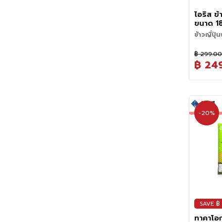
เงาสวย เ
อุณหภูมิท
รสชาติที่ด
สวย
ข้าวมีคุณ
ไอริส ข้
คุณต้องการ
• ซูชิ (Su
รักษาได้น
ขนาด 18
คุณภาพสูง
วิธีหุงข้าว
กำลังดี จั
Iris Ja
ในตัวเลือกท
ข้าวญี่ปุ
• ข้าวปั้น
• ตวงข้าว
ได้ทุกเมนู
ธรรมชาติท
ประทาน
สัมผัสควา
฿ 299.0
• ข้าวญี่ป
• ซาวข้าว
สำเร็จ จาก
฿ 24
เหมาะสำหร
คนเบาๆ ปร
ผลิตจากข้
วิธีการเก็
วิถีอุ่นเพ
อาหารญี่ปุ
น้ำออก ทำ
งอาคิตะ (A
• เปิดฝา
• เก็บในที่
• ข้าวหน้
2-3 ครั้ง 
เอกลักษณ์ 
• นำเข้าไ
• ระวังกา
(Kaisend
• กุญแจสำค
พร้อมให้ค
2 นาที (
โดยตรง เ
พิถีพิถันท
หนึบของข้
คือน้ำ กะ
แท้ๆจากญี่
วินาที (1
• หุงทันทีห
เนื่องจาก
ปลูกจนถึ
ปลาดิบได้
ข้อควรระว
อัตราส่วนโ
ความหอม 
-20%
• หลีกเลี่
ส่วน ต่อน
ช่วงที่ดีที่ส
• คุณภาพข
ซักฟอก สเ
ระดับน้ำไ
• ใช้น้ำบริ
โดนความชื
**เก็บได้
สำอาง และ
หรือข้าวนิ่
ทำให้ข้า
• ห้ามวางไ
ใช้สารกัน
เพราะข้าวจ
• ควรแช่ข้
ข้าวหุงสำเร
ติดไฟง่าย
30 นาที เพ
• ควบคุมอุ
• ห้ามวางส
หุงข้าวจะน
พิเศษในการ
ผลิตภัณฑ์
• หลังจากข
คงความสด
ทิ้งไว้ให้
• เทคโนโล
10-15 นาท
ให้ข้าวมี
ให้น้ำระเห
ไม่แข็งกระด
SAVE ฿
ทาคาโอก