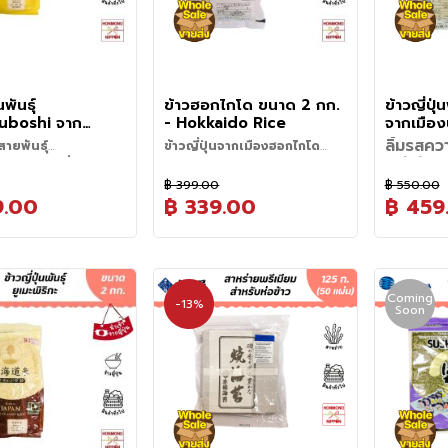
้า หรือข้าวผัด ก็ช่วย
ปรุงรสให้กลมกล่อมทั้งเค็มและ
ามิให้แต่ละเมนูได้เป็น
หวาน ใช้งานง่ายๆ เพียงโรยบน
อกจากนี้ยังอุดมไปด้วย
ข้าวสวยร้อนๆ, สลัด, พาสต้า, ข้าว
ิตามิน, แคลเซียม, และใย
ผัด หรือผสมทำข้าวปั้นก็ช่วยเพิ่ม
สาหร่ายคอมบุอีกด้วย
รสชาติให้อาหารนั้นๆ อร่อยและมี
นพันธุ์
ข้าวฮอกไกโด ขนาด 2 กก.
ข้าวญี่ปุ่น
สีสันน่ารับประทานยิ่งขึ้นค่ะ
uboshi จาก
- Hokkaido Rice
จากเมือง
do ขนาด 2 กก.
กก. - Ja
ลิ้มรสคว
นสายพันธุ์
ข้าวญี่ปุ่นจากเมืองฮอกไกโด
Rice Kos
พรีเมียม 
oshi ข้าวที่เติบโต
เมืองแห่งความอุดมสมบูรณ์
มากในฮอกไกโด เมล็ด
ชวนคุณมาชิมข้าวญี่ปุ่นแท้ๆ ปลูกที่
เปิดประสบก
(Koshihi
อากาศบริสุทธิ์ของ
฿ 399.00
฿ 550.00
งแล้วขึ้นเงา มีความ
เมืองฮอกไกโด เมืองที่ธรรมชาติ
ญี่ปุ่นแท้ ท
จังหวัดน
9.00
฿ 339.00
฿ 459
มล็ด – เมล็ดข้าวอวบ
ข้าวชิ้นนี้คื
นกลาง และความหวาน
สวยงาม น้ำใสสะอาด ข้าวที่ได้มี
"ราชาแห่งข้
นหม้อ
(Koshihikari
ำให้โดนใจชาวญี่ปุ่น
รสชาติหวาน นุ่ม เหนียว เคี้ยว
ด้วยคุณภาพ
– มีรสหวานและยังคง
วิธีหุงข้าวญี่ปุ่นให้อร่อย
ข้าวโคชิฮิคา
นิยมและมีชื
แม้ข้าวจะเย็นแต่ยังคง
เพลิน เหมาะกับทำอาหารญี่ปุ่น
ที่เป็นเอกลั
เย็นแล้ว
เด่นหลัก ๆ ที
ญี่ปุ่น โดยเ
ียว – ความเหนียว
1. ตวงข้าวให้พอเหมาะสำหรับรับ
ด้วยรสชาติ
 หอม อร่อย สามารถทำ
อย่างเมนูข้าวซูชิ ข้าวปั้นโอนิกิริ มา
บริโภคชาวญ
จากจังหวัด 
ประทาน
ทำให้ข้าวโค
หลากหลายประเภท แต่จะ
ลองชิมความแตกต่างของรสชาติ
ความเหนีย
หมาะสม – เบนโตะ และซูชิ
เมนูแนะนำ 
เป็นแหล่งเ
2. ซาวข้าวด้วยการให้น้ำไหลผ่าน
มากแม้ว่าจะ
Coming
ำเบนโตะและซูชิ
ข้าวญี่ปุ่นแท้ๆ กันค่ะ หากสนใจทำ
(Stickine
-13%
ข้าวโคชิฮิคา
Soon
และมีชื่อเ
คนเบา ๆ ประมาณ 30 วินาที แล้ว
ต้องมีกับข้
ของสายพันธุ์ – ถือว่า
วิธีการเก็บรักษา
วิธีใช้หรือว
เมนูข้าวซูชิ เรามีน้ำส้มปรุงรสข้าว
หนึบ (Moch
สัมผัสที่สมด
ที่สุดแห่งหน
เทน้ำออก ทำตามขั้นตอนนี้
รักษาความอร
่มีความสมดุลระหว่าง
Instruction
และสาหร่ายสำหรับห่อข้าว ขาย
กำลังดี ไม่
1. เก็บในที่แห้งและเย็น
อาหารหลาก
ลองนำข้าวโ
งาตะได้รับ
ประมาณ 2-3 ครั้ง จนน้ำใส
ลง จึงเหมา
นื้อสัมผัสมากที่สุดใน
เพื่อให้ได้ข
ด้วยนะคะ
2. ระวังการสัมผัสกับแสงแดด
ความหวานแ
ข้าวสวย (
หุงดูสิคะ แ
เอื้อต่อการปล
3. กุญแจสำคัญในการหุงข้าวญี่ปุ่น
โอนิกิริ (On
้าวฮอกไกโด เมื่อหุงจน
ตามขั้นตอนง
ญี่ปุ่นให้อร่อย
โดยตรง เพราะข้าวจะแห้งแตก
(Sweetne
ทานเปล่า ๆ ค
ข้าวญี่ปุ่นแท
อุดมสมบูรณ
คือน้ำ กะปริมาณน้ำให้เหมาะสม
เนื่องจากการระเหยของน้ำในข้าว
ข้าวเบนโตะ
ความขาว ความเงา ความ
1.
ซาวข้าว 
ข้อควรระวัง
หวานตามธรร
ๆ อย่างซุป
หัวใจสำคั
วให้พอเหมาะสำหรับรับ
3. หลีกเลี่ยงการเก็บรักษาใกล้ ผง
สำคัญอย่างแ
อัตราส่วนโดยประมาณอยู่ที่ข้าว 1
าตินุ่มนวล และเคี้ยว
อย่างเบามือ
รส อูมามิ (
ผักดอง (Ts
ซักฟอก สเปรย์ปรับอากาศ เครื่อง
ญี่ปุ่น ที่
1. คุณภาพของข้าวจะเปลี่ยนหาก
(Shinano Ri
ส่วน ต่อน้ำ 1 ส่วน (สามารถปรับ
เปลี่ยนน้ำป
เม็ด
สำอาง และอาหารที่มีกลิ่นแรง
รสชาติแท้ 
โดนความชื้น
ความอร่อยนี้
วด้วยการให้น้ำไหลผ่าน
โนะ (Agano 
ระดับน้ำได้หากชอบทานข้าวแข็ง
เริ่มใส
เพราะข้าวจะดูดซับกลิ่น
กลิ่นหอมแ
2. ห้ามวางไว้ใกล้เปลวไฟ