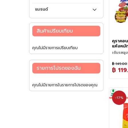
แบรนด์
สินค้าเปรียบเทียบ
คุราคอน
แห้งหมั
คุณไม่มีรายการเปรียบเทียบ
กรัม - 
เติมรสอู
Japane
ของคุณแบ
ชิโอะคอมบ
Konbu
฿ 149.00
แบรนด์ Ku
รายการโปรดของฉัน
฿ 119
สาหร่ายค
หั่นเป็นเส้
ด้วยโชยุ เ
คุณไม่มีรายการในรายการโปรดของคุณ
แล้วนำมาต
ที่สมดุลท
หวาน พร้อ
-17%
ท้องทะเล 
อย่างมากใน
ประทานเป็น
ร้อนๆ เสิ
ใช้เป็นส่
โอชาสึเกะ,