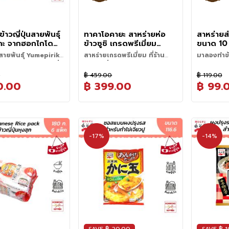
ซูชิ (Sushi
มาณ 30 วินาที แล้วเท
บริสุทธิ์จาก
หรือข้าวนิ่ม)
2.
แช่น้ำ 
เนื่องจากติดไฟง่าย
แล้วจะมี กล
(Onigiri)
:
ตามขั้นตอนนี้ประมาณ
(Snowmelt 
4. ควรแช่ข้าวทิ้งไว้ก่อนหุง
สะอาดทิ้งไ
3. ห้ามวางสินค้าอื่นซ้อนทับ
ข้าวจะมีคว
ทำให้ปั้นได้
จนน้ำใส
คือ ความแต
ประมาณ 30 นาที เพื่อให้ข้าวดูดซึม
ผลิตภัณฑ์
ฤดูร้อน หร
น่ารับประท
เย็นลง
คัญในการหุงข้าวญี่ปุ่น
ระหว่างกลาง
น้ำเวลาหุงข้าวจะนุ่มไม่กระด้าง
เพื่อให้ข้าวด
ข้าวญี่ปุ่นสายพันธุ์
ทาคาโอคายะ สาหร่ายห่อ
สาหร่ายส
เมนูอาหารญี
ปริมาณน้ำให้เหมาะสม
ซึ่งเป็นปั
5. หลังจากข้าวสุก อย่าเพิ่งเปิดฝา
3.
หุง (Co
ริกะ จากฮอกไกโด
ข้าวซูชิ เกรดพรีเมี่ยม
ขนาด 10 
สำหรับทานคู
ดยประมาณอยู่ที่ข้าว 1
ความหวานแ
ทิ้งไว้ให้ข้าวระอุในหม้อประมาณ
อัตราส่วนน้ำ
 กก. - Hokuren
ขนาด 125 กรัม/แพ็ค
่นสายพันธุ์ Yumepirika
สาหร่ายเกรดพรีเมี่ยม ที่ร้าน
มาลองทำข้
ทุกชนิด เช่
้ำ 1 ส่วน (สามารถปรับ
10-15 นาที หลังจากนั้นค่อยๆ คน
หรือใช้อัตรา
rica Hokkaido
(จำนวน 50 แผ่น/แพ็ค)
ธุ์ข้าวระดับไฮเอนด์ที่
อาหารญี่ปุ่นหลายร้านเลือกใช้
คะ
(Tempura) 
ด้หากชอบทานข้าวแข็ง
ให้น้ำระเหย
สายพันธุ์ยูเมะพิริกะ
ประมาณ 1.1 
ดเทคโนโลยีการเพาะ
(Donburi)
0
฿ 459.00
฿ 119.00
ม)
ka) จากแบรนด์ โฮคุเรน
4.
พักข้าว
์ข้าวในฮอกไกโด
0.00
฿ 399.00
฿ 99.
้าวทิ้งไว้ก่อนหุง
เป็นข้าวญี่ปุ่นสายพันธุ์
เสร็จแล้ว ห้
นาที เพื่อให้ข้าวดูดซึม
ี่ปลูกในจังหวัดฮอกไกโด
ประมาณ 10-1
่นของ Yumepirika
ุ่ม
่อเรื่องอากาศหนาวเย็นและ
ระอุและข้าวส
ข้าวสุก อย่าเพิ่งเปิดฝา
บอ้วน และเงางาม -
สมบูรณ์ ทำให้ข้าวมี
พายคลุกเบา 
ข้าวระอุในหม้อประมาณ
มีขนาดปานกลางถึงใหญ่
ป็นเอกลักษณ์ ถือเป็นข้าว
ี หลังจากนั้นค่อย ๆ คน
ล้วจะเงางามและมีความ
่ได้รับความนิยมมากใน
-17%
-14%
ย
เด่น
ละมาตรฐานคุณภาพ
แต่ไม่เละ - ข้าวมีความ
ika ได้รับการรับรอง
ุ่มในระดับที่พอดี ไม่
A (Toku A) ซึ่งเป็น
็งเกินไป
ดของข้าวญี่ปุ่น
รรมชาติ - มีรสชาติ
ที่ได้รับความนิยมในร้าน
มาะกับ Yumepirika
ะหวานธรรมชาติ แม้ทาน
พรีเมียมทั่วญี่ปุ่น
ังอร่อย
Yumepirika เป็นข้าวที่มี
ารส่งเสริมจากรัฐบาล
พิเศษ - มีกลิ่นหอมที่
วนุ่มและมีรสหวานในตัว
้เป็นข้าวเกรดพรีเมียม
 (Cooked Rice) -
ข้าวพันธุ์อื่น
ับอาหารที่ต้องการข้าว
ค
วย เมื่อหุงสุกจะมีความ
ากาศหนาวเย็น -
 เช่น
 ถือเป็นข้าวที่ให้