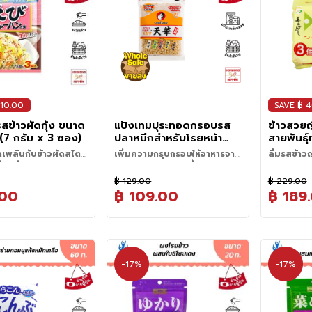
เพิ่มความอูมามิ ทำให้มื้อข้าว
บนข้าวสวยร
นการเก็บรักษา
ธรรมดาอร่อยขึ้นได้ทันที
มอ่อนๆเหมือ
ัดหรือเต้าหู้เย็น เพิ่ม
ใช้แล้ว ควรปิดถุงให้สนิท
ความอูมามิ 
ละรสอูมามิ
ธรรมดาของค
t for Topping and
Dashi Soup "
 10.00
SAVE ฿ 
สข้าวผัดกุ้ง ขนาด
แป้งเทมปุระทอดกรอบรส
ข้าวสวยญ
 (7 กรัม x 3 ซอง)
ปลาหมึกสำหรับโรยหน้า
สายพันธุ์
อาหาร ขนาด 120 กรัม
540 กรัม
ดเพลินกับข้าวผัดสไตล์
เพิ่มความกรุบกรอบให้อาหารจาน
ลิ้มรสข้าวญ
แพ็ค)
่ปุ่นชื่นชอบ
โปรดของคุณอร่อยขึ้นกว่าเดิม
ประหยัดเว
นข้าวผัดสไตล์จีนอันโด่ง
฿ 129.00
฿ 229.00
หนึ่งในอาหารที่คนญี่ปุ่น
.00
฿ 109.00
฿ 189
ทาน คุณสามารถทำข้าว
่อยได้ คุณยังสามารถ
องที่บ้านได้อีกด้วย
ปรุงรสข้าวผัดกุ้งยี่ห้อ
n นำเข้าจากประเทศ
พียงโรยผงปรุงรสลงในถุง
-17%
-17%
ผสมกับไข่เพื่อลดระยะ
รุงและได้ข้าวผัดที่มี
ล่อม เพิ่มเนื้อสัตว์และ
ือก เท่านี้ก็พร้อมแล้ว