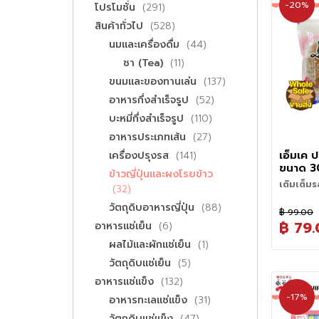
-20%
รายการ
โปรโมชั่น
291
รายการ
สินค้าทั่วไป
528
รายการ
นมและเครื่องดื่ม
44
รายการ
ชา (Tea)
11
รายการ
ขนมและของทานเล่น
137
รายการ
อาหารกึ่งสำเร็จรูป
52
รายการ
บะหมี่กึ่งสำเร็จรูป
110
รายการ
อาหารประเภทเส้น
27
รายการ
เอ็มเค 
เครื่องปรุงรส
141
ขนาด 3
ข้าวญี่ปุ่นและผงโรยข้าว
Katsuo 
เติมเต็มร
รายการ
32
ความหอม
Kezuribush
รายการ
วัตถุดิบอาหารญี่ปุ่น
88
ตำรับ
฿ 99.00
แห้งสไลซ์ เ
฿ 79
รายการ
เหมาะสำหรั
อาหารแช่เย็น
6
ที่ขาดไม่
พื้นฐานขอ
รายการ
ควันและอบ
ผลไม้และผักแช่เย็น
1
ชนิด เช่น 
เป็นแผ่นบ
รายการ
วัตถุดิบแช่เย็น
5
และโอเด้ง
สามารถใช
และรสอูมาม
โรยหน้าทา
รายการ
อาหารแช่แข็ง
132
• ใช้ต้มน้
เต้าหู้เย็น
• โรยหน้าข
-17%
รายการ
อาหารทะเลแช่แข็ง
31
เพิ่มความ
• โรยหน้า
ทุกจานอร่อ
รายการ
วัตถุดิบแช่แข็ง
47