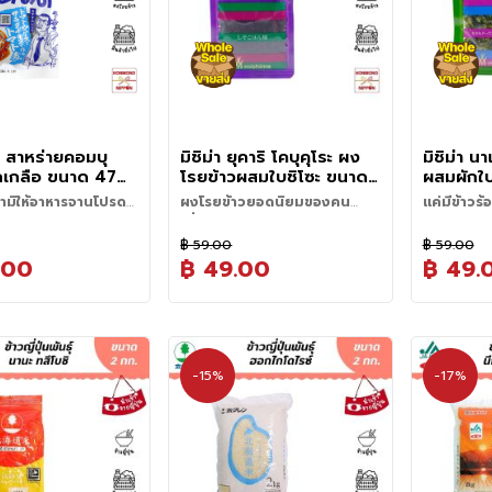
 สาหร่ายคอมบุ
มิชิม่า ยุคาริ โคบุคุโระ ผง
มิชิม่า น
กเกลือ ขนาด 47
โรยข้าวผสมใบชิโซะ ขนาด
ผสมผักใบเ
kurakon
20 กรัม - Mishima
ขนาด 16 
มามิให้อาหารจานโปรด
ผงโรยข้าวยอดนิยมของคน
แค่มีข้าวร้
se Shio Kombu
Yukari Kobukuro
บง่ายๆ ด้วย Shio
ญี่ปุ่น
ได้ ง่ายนิด
ุ (Shio Konbu) จาก
ฟุริคาเคะ (Furikake) หรือผงโรย
Furikake Rice
฿ 59.00
฿ 59.00
rakon ผลิตโดยใช้
ข้าวเป็นเครื่องปรุงในครัวเรือนอีก
Seasoning
.00
฿ 49.00
฿ 49.
อมบุของฮอกไกโดนำมา
อย่างหนึ่งที่ขาดไม่ได้ของคนญี่ปุ่น
นแล้วเคี่ยวอย่างพิถีพิถัน
ปัจจุบันมีผงโรยข้าวให้เลือก
กลือ และเครื่องปรุงอื่นๆ
มากมายหลายรสชาติแต่ผลิตภัณฑ์
ากแห้ง เกิดเป็นรสชาติ
ยูคาริ (Yukari, ゆかり) ของบริษัท
ั้งความเค็มและความ
มิชิม่า (Mishima) ก็ยังคงได้รับ
มกลิ่นหอมเข้มข้นจาก
ความนิยมอย่างต่อเนื่องแม้จะ
-15%
-17%
ได้รับความนิยมเป็น
จำหน่ายมาอย่างยาวนานกว่า 50
ญี่ปุ่น ไม่ว่าจะรับ
ปีแล้วก็ตาม ยูคาริเป็นผงโรยข้าวที่
เครื่องเคียงกับข้าว
มีส่วนผสมหลักคือใบชิโสะแดง
ร์ฟเป็นของทานเล่น หรือ
คุณภาพสูงที่ผ่านการเพาะปลูกด้วย
วนผสมในเมนูต่างๆ อย่าง
กรรมวิธีแบบพิเศษ มีกลิ่นหอม
 โอนิกิริ, ทามาโกะยากิ,
สดชื่น สีสันสดใสสวยงาม นำมา