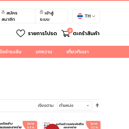
สมัคร
เข้าสู่
TH
สมาชิก
ระบบ
0
รายการโปรด
ตะกร้าสินค้า
จ้งชำระเงิน
บทความ
เกี่ยวกับเรา
ตั้ง
เรียงตาม
ค่า
เรียง
จาก
มาก