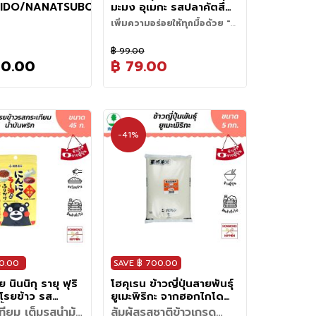
สาหร่ายทาคาโอกาย่ายังให้
IDO/NANATSUBOSHI
มะมง อุเมกะ รสปลาคัตสึ
พลังงานน้อย แต่ยังคงคุณค่าสาร
HING TYPE) 5KG
โอะ ขนาด 25 กรัม -
เพิ่มความอร่อยให้ทุกมื้อด้วย "คุ
อาหารจากธรรมชาติ ทำให้คุณสนุก
Nihon Kaisui Furikake
มะมง อุมากะ" ผงโรยข้าวสไตล์
กับการกินได้บ่อยเท่าที่ต้องการ
เติมความอร่อยให้ข้าวสวยจาน
Kumamon Umaka
ญี่ปุ่น
฿ 99.00
โดยไม่ต้องกังวลเรื่องรูปร่าง
โปรดได้ง่ายๆ กับ "คุมะมง อุมากะ"
Katsuo
00.00
฿ 79.00
โดดเด่นด้วยรสชาติปลาคัตสึโอะ
เหมาะสำหรับทุกคนในครอบครัว
ผงโรยข้าวจากญี่ปุ่นที่มาพร้อม
(ปลาโอแห้งญี่ปุ่น) ที่หอม
ตั้งแต่เด็กๆ ที่ต้องการขนมที่มี
ความน่ารักของ "คุมะมง" มาสคอต
นอกจากจะเหมาะสำหรับโรยบนข้าว
กลมกล่อม อัดแน่นด้วยความอูมา
ประโยชน์ ไปจนถึงผู้ใหญ่ที่อยากหา
ชื่อดังแห่งจังหวัดคุมาโมโตะ
สวยหรือทำข้าวปั้น (โอนิกิริ) แล้ว
มิแบบต้นตำรับญี่ปุ่น เพียงโรยบน
ของกินเล่นแก้เหงาปากแบบไม่รู้สึก
ยังสามารถนำไปประยุกต์ใช้กับเมนู
ข้าวร้อนๆ ก็พร้อมอร่อยได้ทันที
ผิด และยังพกพาสะดวกด้วยการ
ต่างๆ ได้อีกมากมาย ไม่ว่าจะเป็น
ช่วยเพิ่มมิติของรสชาติให้มื้อ
ออกแบบบรรจุภัณฑ์แบบแยกซอง
โอโคโนมิยากิ ข้าวผัด หรือเมนูเส้น
-41%
อาหารธรรมดากลายเป็นมื้อพิเศษ
ย่อยภายใน ทำให้ช่วยคงความ
สไตล์ญี่ปุ่น เพียงโรยลงบนอาหาร
ได้อย่างง่ายดาย
กรอบและความสดใหม่ได้ยาวนาน
จานโปรด ก็ช่วยเพิ่มความหอมและ
พกพาสะดวก จะใส่กระเป๋าไปทาน
ความอร่อยได้อย่างลงตัว
ที่ไหนก็ง่าย ให้คุณสัมผัสความ
สดชื่นจากท้องทะเลได้ทุกที่ทุกเวลา
30.00
SAVE ฿ 700.00
 นินนิกุ รายุ ฟุริ
โฮคุเรน ข้าวญี่ปุ่นสายพันธุ์
โรยข้าว รส
ยูเมะพิริกะ จากฮอกไกโด
น้ำมันพริก ขนาด
ขนาด 5 กก. - Japanese
ียม เต็มรสน้ำมัน
สัมผัสรสชาติข้าวเกรด