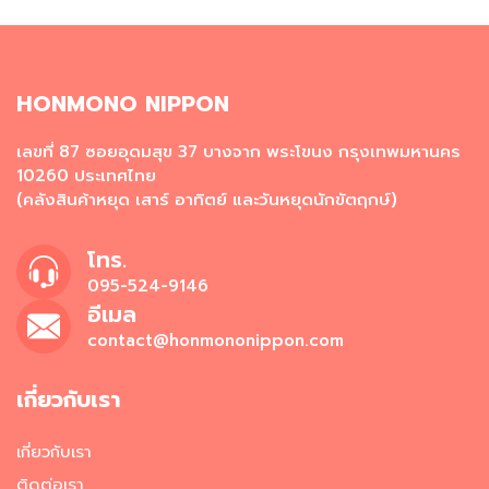
ผ
ง
โ
ร
ย
HONMONO NIPPON
ข้
า
เลขที่ 87 ซอยอุดมสุข 37 บางจาก พระโขนง กรุงเทพมหานคร
ว
10260 ประเทศไทย
(คลังสินค้าหยุด เสาร์ อาทิตย์ และวันหยุดนักขัตฤกษ์)
วั
ต
ถุ
โทร.
ดิ
095-524-9146
บ
อีเมล
อ
า
contact@honmononippon.com
ห
า
เกี่ยวกับเรา
ร
ญี่
ปุ่
เกี่ยวกับเรา
น
ติดต่อเรา