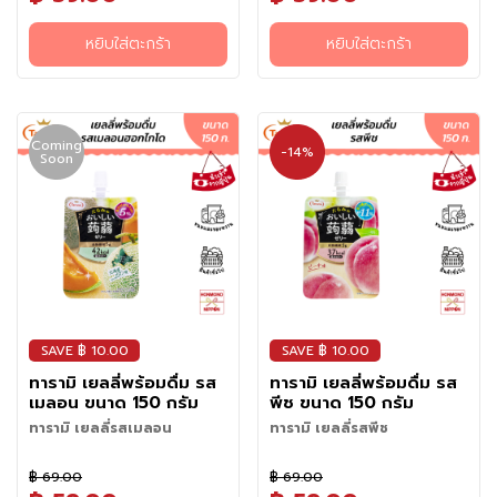
น
อาหารสูง แม้แต่ผู้ที่ต้องการ
แคลอรี่ต่ำ ใยอาหารสูง แม้แต่ผู้ที่
เ
ควบคุมน้ำหนักก็ยังสามารถทาน
ต้องการควบคุมน้ำหนักก็ยัง
หยิบใส่ตะกร้า
หยิบใส่ตะกร้า
ล่
ได้โดยไม่ต้องกังวล ยิ่งแช่เย็นยิ่ง
สามารถทานได้โดยไม่ต้องกังวล
ชื่นใจ มีติดตู้เย็นไว้ฟินแน่นอน
ยิ่งแช่เย็นยิ่งชื่นใจ มีติดตู้เย็นไว้
น
ฟินแน่นอน
อ
า
Coming
-14%
Soon
ห
า
ร
กึ่
ง
สำ
เ
ร็
จ
SAVE ฿ 10.00
SAVE ฿ 10.00
รู
ทารามิ เยลลี่พร้อมดื่ม รส
ทารามิ เยลลี่พร้อมดื่ม รส
ป
เมลอน ขนาด 150 กรัม
พีช ขนาด 150 กรัม
บ
ทารามิ เยลลี่รสเมลอน
ทารามิ เยลลี่รสพีช
ะ
เยลลี่พร้อมดื่มในรูปแบบซองพก
เยลลี่พร้อมดื่มในรูปแบบซองพก
ห
฿ 69.00
฿ 69.00
พาสะดวก ผสมด้วย ฮอกไกโดเม
พาสะดวก ผสมด้วยน้ำผลไม้รสพีช