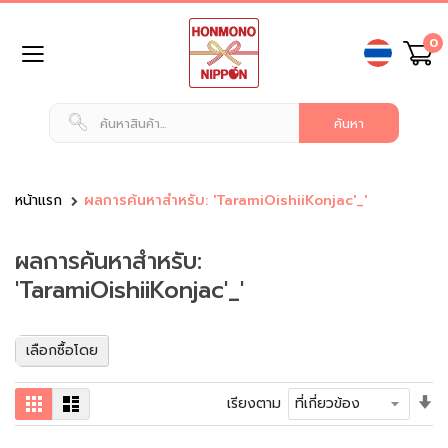
ข้าม
0
ไป
ยัง
เนื้อหา
หน้า
แรก
สินค้า
ทั่วไป
หน้าแรก
ผลการค้นหาสำหรับ: 'TaramiOishiiKonjac'_'
น
ผลการค้นหาสำหรับ:
ม
แ
'TaramiOishiiKonjac'_'
ล
ะ
เ
เลือกซื้อโดย
ค
รื่
อ
ตั้
ตาราง
รายการ
เรียงตาม
ง
ค่า
ดื่
เร