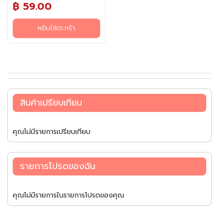
฿ 59.00
น
องุ่นเขียวไชน์มัสคัต หอมหวานอม
เปรี้ยวสดชื่น แคลอรี่ต่ำ ใยอาหาร
สูง แม้แต่ผู้ที่ต้องการควบคุมน้ำ
เ
หยิบใส่ตะกร้า
หนักก็ยังสามารถทานได้โดยไม่
ค
ต้องกังวล ยิ่งแช่เย็นยิ่งชื่นใจ มี
รื่
ติดตู้เย็นไว้ฟินแน่นอน
อ
ง
ป
รุ
ง
สินค้าเปรียบเทียบ
ร
ส
คุณไม่มีรายการเปรียบเทียบ
ข้
า
ว
ญี่
รายการโปรดของฉัน
ปุ่
น
แ
คุณไม่มีรายการในรายการโปรดของคุณ
ล
ะ