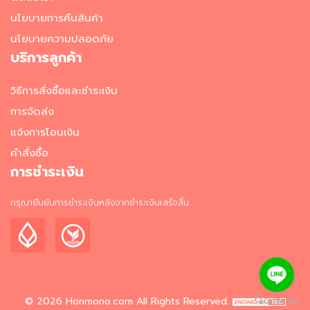
อาหาร
นโยบายการคืนสินค้า
แช่
นโยบายความปลอดภัย
เย็น
บริการลูกค้า
ผ
ล
วิธีการสั่งซื้อและชำระเงิน
ไ
การจัดส่ง
ม้
แ
แจ้งการโอนเงิน
ล
คำสั่งซื้อ
ะ
การชำระเงิน
ผั
ก
แ
กรุณายืนยันการชำระเงินหลังจากชำระเงินเสร็จสิ้น
ช่
เ
ย็
น
วั
ต
©
2026
Honmono.com
All Rights Reserved.