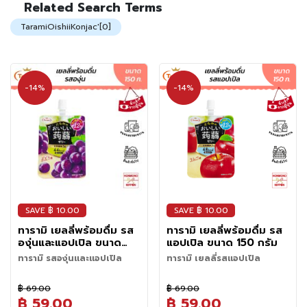
ม
Related Search Terms
จา
น้
TaramiOishiiKonjac'[0]
ช
ไป
า
มา
(
T
-14%
-14%
e
a
)
ข
น
ม
แ
SAVE ฿ 10.00
SAVE ฿ 10.00
ล
ะ
ทารามิ เยลลี่พร้อมดื่ม รส
ทารามิ เยลลี่พร้อมดื่ม รส
องุ่นและแอปเปิล ขนาด
แอปเปิล ขนาด 150 กรัม
ข
150 กรัม
อ
ทารามิ รสองุ่นและแอปเปิล
ทารามิ เยลลี่รสแอปเปิล
ง
เยลลี่พร้อมดื่มในรูปแบบซองพก
เยลลี่พร้อมดื่มในรูปแบบซองพก
ท
฿ 69.00
฿ 69.00
พาสะดวก ผสมด้วยรสองุ่นและ
พาสะดวก ผสมด้วยน้ำผลไม้รส
า
฿ 59.00
฿ 59.00
แอปเปิล สดชื่น แคลอรี่ต่ำ ใย
แอปเปิลหวานอมเปรี้ยวสดชื่น