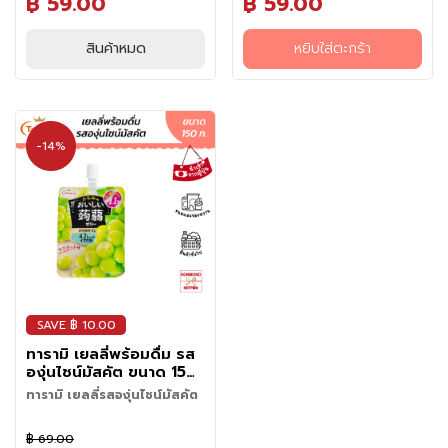
มี่
฿ 59.00
฿ 59.00
ลอน สดชื่น แคลอรี่ต่ำ ใยอาหาร
และเลมอนหอมหวานอมเปรี้ยว
กึ่
สูง แม้แต่ผู้ที่ต้องการควบคุมน้ำ
สดชื่น แคลอรี่ต่ำ ใยอาหารสูง
ง
หนักก็ยังสามารถทานได้โดยไม่
แม้แต่ผู้ที่ต้องการควบคุมน้ำหนักก็
สินค้าหมด
หยิบใส่ตะกร้า
ต้องกังวล ยิ่งแช่เย็นยิ่งชื่นใจ มี
ยังสามารถทานได้โดยไม่ต้อง
สำ
ติดตู้เย็นไว้ฟินแน่นอน
กังวล ยิ่งแช่เย็นยิ่งชื่นใจ มีติดตู้
เ
เย็นไว้ฟินแน่นอน
ร็
จ
รู
-14%
ป
อ
า
ห
า
ร
ป
ร
SAVE ฿ 10.00
ะ
ทารามิ เยลลี่พร้อมดื่ม รส
เ
องุ่นไชน์มัสคัต ขนาด 150
ภ
กรัม
ทารามิ เยลลี่รสองุ่นไชน์มัสคัต
ท
เ
เยลลี่พร้อมดื่มในรูปแบบซองพก
ส้
฿ 69.00
พาสะดวก ผสมด้วยน้ำผลไม้รส