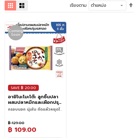
ม
ตั้
ตาราง
รายการ
เรียงตาม
ค่า
ช
เร
า
จา
(
มา
Coming
Soon
ไป
T
น้
e
a
)
ข
น
ม
SAVE ฿ 20.00
แ
อายิโนะโมะโต๊ะ ลูกชิ้นปลา
ล
ผสมปลาหมึกและเผือกปรุง
ะ
รสทอด ขนาด 105 กรัม-
ข
กรอบนอก นุ่มใน กัดแล้วหยุดไม่
IKA TO SATOIMO NO
ได้
อ
อาหารทานเล่นยอดนิยมจากญี่ปุ่น
FUNWARI AGE
ง
฿ 129.00
ที่ผสมผสานรสชาติของเนื้อปลา
ท
฿ 109.00
ปลาหมึก และเผือกได้อย่างลงตัว
วิธีการปรุงอาหาร
า
กัดคำแรกสัมผัสได้ถึงความกรอบ
• นำสินค้าที่แช่แข็งออกมาตัด