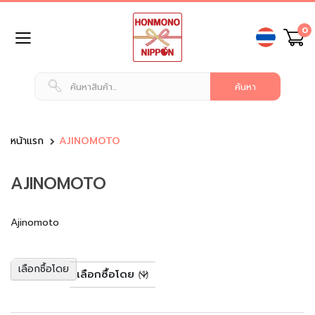
ข้าม
0
ไป
ยัง
เนื้อหา
หน้า
แรก
สินค้า
ทั่วไป
หน้าแรก
AJINOMOTO
น
AJINOMOTO
ม
แ
ล
ะ
Ajinomoto
เ
ค
รื่
เลือกซื้อโดย
เลือกซื้อโดย
อ
ง
ดื่