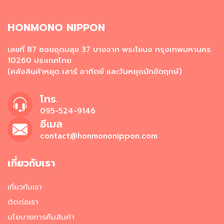
มี่
กึ่
ง
HONMONO NIPPON
สำ
เ
เลขที่ 87 ซอยอุดมสุข 37 บางจาก พระโขนง กรุงเทพมหานคร
ร็
จ
10260 ประเทศไทย
รู
(คลังสินค้าหยุด เสาร์ อาทิตย์ และวันหยุดนักขัตฤกษ์)
ป
โทร.
อ
า
095-524-9146
ห
อีเมล
า
contact@honmononippon.com
ร
ป
ร
เกี่ยวกับเรา
ะ
เ
เกี่ยวกับเรา
ภ
ท
ติดต่อเรา
เ
นโยบายการคืนสินค้า
ส้