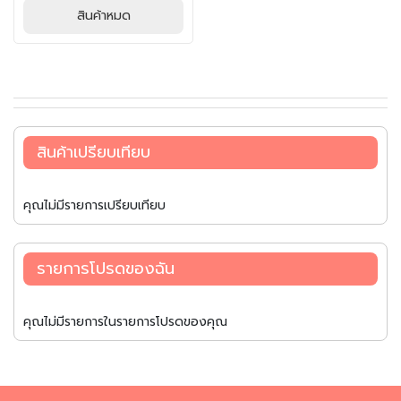
น
นอกนุ่มใน พร้อมรสชาติ
คำแนะนำสำหรับเตาไมโครเวฟ:
สินค้าหมด
ถาดออกและวางไว้ที่ขอบจานหมุน
กลมกล่อม หอมขิงและซอสญี่ปุ่น
เ
กำลังไฟ 500 วัตต์
โดยไม่ต้องห่อพลาสติก และอุ่นให้
สูตรเฉพาะของอาจิโนะโมะโต๊ะ
600 วัตต์
ล่
ร้อน
เหมาะสำหรับทุกมื้ออาหาร ไม่ว่าจะ
1 ชิ้น ประมาณ 40 วินาที
น
• หากไม่มีจานหมุน (turntable)
เป็นกับข้าว อาหารทานเล่น ใส่ใน
ประมาณ 40 วินาที
ให้วางไว้ตรงกลางของเตา
กล่องเบนโตะเพิ่มสีสันให้อาหาร
2 ชิ้น ประมาณ 1 นาที
อ
ไมโครเวฟ
กลางวัน หรือทานคู่ข้าวสวยร้อน
ประมาณ 50 วินาที
• หลังจากการปรุงอาหาร หาก
า
ๆ ก็อร่อยกลมกล่อม เสิร์ฟคู่กับ
4 ชิ้น ประมาณ 1.20 นาที
ยังเย็นอยู่ ให้อุ่นเพิ่มทีละ 10 วินาที
ห
ซอสโชยุ มายองเนสญี่ปุ่น หรือ
ประมาณ 1.10 นาที
จนกว่าจะอุ่นได้ที่
สินค้าเปรียบเทียบ
า
ซอสพริกก็เข้ากันสุด ๆ ถูกใจทุก
5 ชิ้น ประมาณ 1.50 นาที
ร
คนในครอบครัวแน่นอน
ประมาณ 1.40 นาที
กึ่
ง
คุณไม่มีรายการเปรียบเทียบ
สำ
เ
ร็
รายการโปรดของฉัน
จ
รู
ป
คุณไม่มีรายการในรายการโปรดของคุณ
บ
ะ
ห