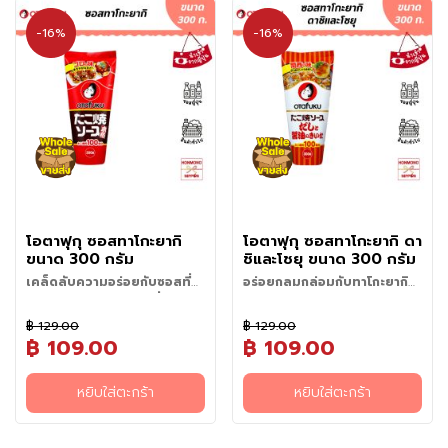
มี่
กึ่
-16%
-16%
ง
สำ
เ
ร็
จ
รู
ป
อ
า
ห
โอตาฟุกุ ซอสทาโกะยากิ
โอตาฟุกุ ซอสทาโกะยากิ ดา
ขนาด 300 กรัม
ชิและโชยุ ขนาด 300 กรัม
า
ร
เคล็ดลับความอร่อยกับซอสที่มี
อร่อยกลมกล่อมกับทาโกะยากิจ
ป
ยอดขายอันดับ 1 ของญี่ปุ่น
านโปรดของคุณ
ร
฿ 129.00
฿ 129.00
ะ
฿ 109.00
฿ 109.00
เ
ภ
หยิบใส่ตะกร้า
หยิบใส่ตะกร้า
ท
เ
ส้