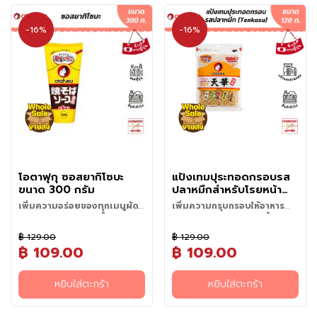
น
-16%
-16%
เ
ค
รื่
อ
ง
ป
รุ
ง
ร
ส
โอตาฟุกุ ซอสยากิโซบะ
แป้งเทมปุระทอดกรอบรส
ขนาด 300 กรัม
ปลาหมึกสำหรับโรยหน้า
ข้
อาหาร ขนาด 120 กรัม
า
เพิ่มความอร่อยของทุกเมนูผัด
เพิ่มความกรุบกรอบให้อาหาร
แบบง่ายๆ แค่มีขวดนี้!
จานโปรดของคุณอร่อยขึ้นกว่า
ว
เดิม
ญี่
฿ 129.00
฿ 129.00
ปุ่
฿ 109.00
฿ 109.00
น
แ
หยิบใส่ตะกร้า
หยิบใส่ตะกร้า
ล
ะ