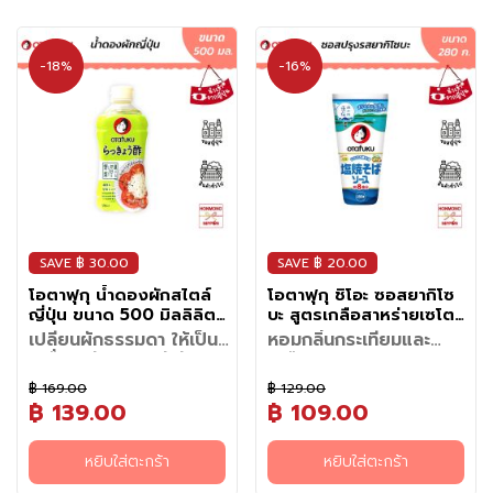
อาหาร
แช่
-18%
-16%
เย็น
ผ
ล
ไ
ม้
แ
ล
ะ
SAVE ฿ 30.00
SAVE ฿ 20.00
ผั
ก
โอตาฟุกุ น้ำดองผักสไตล์
โอตาฟุกุ ชิโอะ ซอสยากิโซ
ญี่ปุ่น ขนาด 500 มิลลิลิตร
บะ สูตรเกลือสาหร่ายเซโตะ
แ
- Otafuku Rakkyo Su
ขนาด 280 กรัม -
ช่
เปลี่ยนผักธรรมดา ให้เป็น
หอมกลิ่นกระเทียมและ
Sauce
Otafuku Shio Yakisoba
เครื่องเคียงสุดพรีเมียม
เกลือสาหร่ายเซโตะใน
เ
Sauce
ดองกับอะไรก็อร่อย
อร่อยกลมกล่อมทำง่าย
ย็
฿ 169.00
฿ 129.00
เพิ่มรสชาติความอร่อยให้มื้อ
ได้ที่บ้านคุณ
น
เปลี่ยนผักธรรมดาให้กลายเป็นเมนู
฿ 139.00
฿ 109.00
อาหารสไตล์ญี่ปุ่นได้ง่ายๆ ที่บ้าน
อร่อยแบบญี่ปุ่นได้ง่าย ๆ ด้วย
วิธีทำยากิโซบะในกระทะ
: ส่วน
ด้วยซอสเกลือโซบะ ซอสปรุงรส
Otafuku Rakkyozu น้ำส้มสายชู
ผสม (สำหรับ 1 ท่าน)
วั
อเนกประสงค์ที่คัดสรรวัตถุดิบชั้น
ขั้นตอนการทำ
หยิบใส่ตะกร้า
หยิบใส่ตะกร้า
ปรุงรสสูตรสำเร็จจากประเทศ
- บะหมี่ยากิโซบะ 1 ลูก
วิธีรับประทาน
ต
ดีอย่างเกลือสาหร่าย (Moshio)
1. ผัดเส้นก๋วยเตี๋ยวก่อน: ตั้งกระทะ
ญี่ปุ่น ที่ผสานรสชาติหวาน
- กะหล่ำปลี (หั่นสี่เหลี่ยมลูกเต๋า)
•
สำหรับเมนูดอง
: หั่นผักที่
เมนูแนะนำ (เพิ่มเติม)
แท้จากทะเลเซโตะใน นำมาผสาน