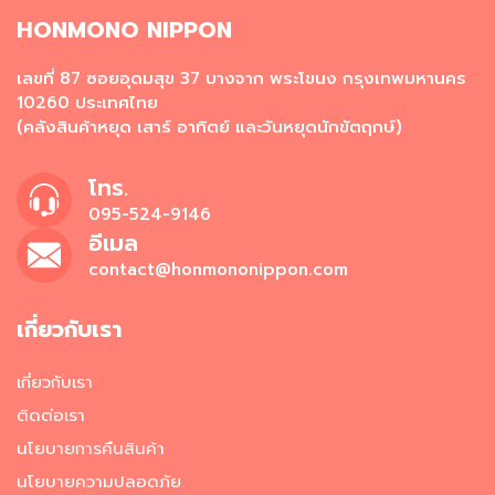
ห
HONMONO NIPPON
ว
า
น
เลขที่ 87 ซอยอุดมสุข 37 บางจาก พระโขนง กรุงเทพมหานคร
แ
10260 ประเทศไทย
ช่
(คลังสินค้าหยุด เสาร์ อาทิตย์ และวันหยุดนักขัตฤกษ์)
แ
ข็
โทร.
ง
095-524-9146
ขายส่ง
อีเมล
contact@honmononippon.com
อ
า
ห
เกี่ยวกับเรา
า
ร
เกี่ยวกับเรา
ท
ะ
ติดต่อเรา
เ
นโยบายการคืนสินค้า
ล
แ
นโยบายความปลอดภัย