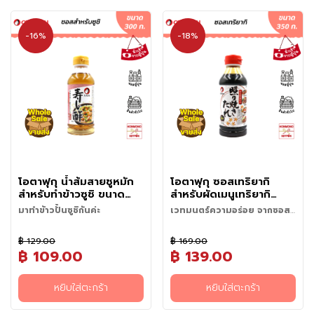
ผ
ง
โ
-16%
-18%
ร
ย
ข้
า
ว
วั
ต
ถุ
ดิ
โอตาฟุกุ น้ำส้มสายชูหมัก
โอตาฟุกุ ซอสเทริยากิ
บ
สำหรับทำข้าวซูชิ ขนาด
สำหรับผัดเมนูเทริยากิ
อ
300 มล.
ขนาด 350 กรัม
มาทำข้าวปั้นซูชิกันค่ะ
เวทมนตร์ความอร่อย จากซอส
า
เทริยากิ
ห
า
฿ 129.00
฿ 169.00
฿ 109.00
฿ 139.00
ร
ญี่
ปุ่
หยิบใส่ตะกร้า
หยิบใส่ตะกร้า
น