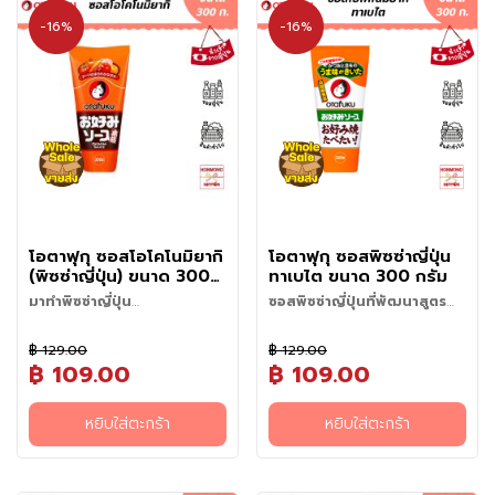
น
เพิ่มสัมผัสให้ครบเครื่อง
-16%
-16%
เ
4. เพิ่มสีสันด้วยขิงแดงดองให้
ล่
สีสันที่น่ารับประทานและรสชาติที่
น
เข้มข้นยิ่งขึ้น
อ
า
ห
า
ร
กึ่
ง
โอตาฟุกุ ซอสโอโคโนมิยากิ
โอตาฟุกุ ซอสพิซซ่าญี่ปุ่น
สำ
(พิซซ่าญี่ปุ่น) ขนาด 300
ทาเบไต ขนาด 300 กรัม
เ
กรัม
มาทำพิซซ่าญี่ปุ่น
ซอสพิซซ่าญี่ปุ่นที่พัฒนาสูตร
ร็
(Okonomiyaki) กันเถอะ!
ร่วมกับลูกค้ากว่า 1,000 ราย
จ
฿ 129.00
฿ 129.00
รู
฿ 109.00
฿ 109.00
ป
หยิบใส่ตะกร้า
หยิบใส่ตะกร้า
บ
ะ
ห