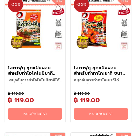
มา
ม
-20%
-20%
ไป
น้
ช
า
(
T
e
a
)
โอตาฟุกุ ชุดแป้งผสม
โอตาฟุกุ ชุดแป้งผสม
ข
สำหรับทำโอโคโนมิยากิ
สำหรับทำทาโกะยากิ ขนาด
น
ขนาด 120 กรัม (สำหรับ 2
171กรัม (สำหรับ 4 ที่)
สนุกกับการทำโอโคโนมิยากิได้
สนุกกับการทำทาโกะยากิได้
ม
ที่)
ง่ายๆ ที่บ้านคุณ
ง่ายๆ ที่บ้านคุณ
ชวนคุณมาสนุกและอิ่มอร่อยกับทา
แ
฿ 149.00
฿ 149.00
โกะยากิแบบง่ายๆ ด้วย Otafuku
ล
1. แป้งทาโกะยากิสูตรพิเศษของโอ
฿ 119.00
฿ 119.00
Takoyaki Kodawari Set ที่มีเคล็ด
ะ
ตาฟุกุ กรอบนอกนุ่มใน
ลับความอร่อยจาก 4 ส่วนผสม
เพียงเตรียมวัตถุดิบให้พร้อมก็มา
ข
2. การผสมผสานกันระหว่างผง
พิเศษ ได้แก่
อร่อยกันได้เลยค่ะ
หยิบใส่ตะกร้า
หยิบใส่ตะกร้า
อ
หมึกซูรุเมะ 100% และแป้งหมึก
เทมปุระกรุบกรอบ ให้รสชาติที่เข้ม
ง
ข้นและล้ำลึก
ท
3. สาหร่ายที่ผลิตในญี่ปุ่น 100% มี
า
สีเขียวสดและกลิ่นหอมของทะเล