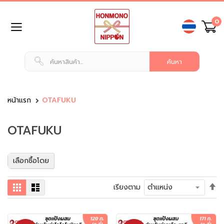
ข้าม
0
ไป
ยัง
เนื้อหา
หน้า
แรก
สินค้า
ทั่วไป
หน้าแรก
OTAFUKU
น
OTAFUKU
ม
แ
ล
ะ
เลือกซื้อโดย
เ
ค
ตั้
ตาราง
รายการ
เรียงตาม
รื่
ค่า
อ
เร
ง
จา
ดื่