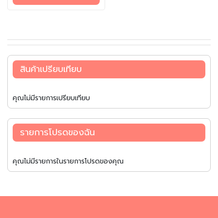
ง
ผสานความเปรี้ยวของมะเขือเทศ
เข้ากับความหวานตามธรรมชาติ
สำ
ของแอปเปิลและหัวหอมผัดอย่าง
เ
ลงตัว ให้รสชาติกลมกล่อมละมุน
ร็
ในทุกคำ ช่วยยกระดับความอร่อย
จ
ของแฮมเบิร์กและเมนูเนื้อได้อย่าง
รู
ลงตัว
ป
สินค้าเปรียบเทียบ
แ
ช่
แ
คุณไม่มีรายการเปรียบเทียบ
ข็
ง
รายการโปรดของฉัน
ข
น
ม
คุณไม่มีรายการในรายการโปรดของคุณ
แ
ล
ะ
ข
อ
ง