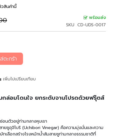
ิวสินค้านี้
พร้อมส่ง
.00
SKU
CD-UDS-0017
ส่ตะกร้า
เพิ่มไปเปรียบเทียบ
ลมกล่อมโดนใจ ยกระดับจานโปรดด้วยฟรุ๊ตส์
องซ่อนตัวอยู่ท่ามกลางหุบเขา
มสายชูอุจิโบริ (Uchibori Vinegar) คือความมุ่งมั่นและความ
ิษัทเลือกสร้างโรงหมักน้ำส้มสายชูท่ามกลางธรรมชาติที่