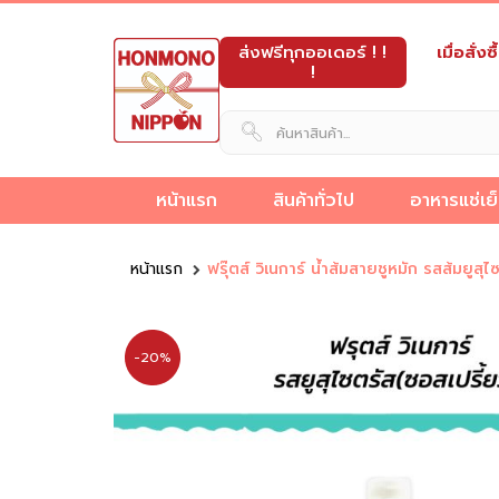
ส่งฟรีทุกออเดอร์ ! !
เมื่อสั่
!
หน้าแรก
สินค้าทั่วไป
อาหารแช่เย
็ง
ขายส่ง
ขนม
อาหาร
และ
อาหาร
เครื่อง
ผลิต
นม
หน้าแรก
ฟรุ๊ตส์ วิเนการ์ น้ำส้มสายชูหมัก รสส้ม
วัตถุดิบ
อาหาร
ดิบ
กึ่ง
ของ
ทะเล
ปรุง
ภัณฑ์
ขนม
และ
อาหาร
กึ่ง
ข็ง
สำเร็จรูป
หวาน
แช่
รส
เบเก
ญี่ปุ่น
เครื่อ
ญี่ปุ่น
สำเร็จรูป
แช่แข็ง
แช่
แข็ง
ญี่ปุ่น
อรี่
ดื่ม
-20%
แข็ง