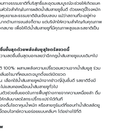
ทางธรรมชาติที่บริสุทธิ์และอุดมสมบูรณ์จะช่วยให้เกิดแบค
ป็นหัวใจสำคัญในการผลิตน้ำส้มสายชูชั้นดี ด้วยเหตุนี้โรงหมัก
างหุบเขาและธรรมชาติอันเงียบสงบ แม้ว่าสถานที่จะอยู่ห่าง
บากด้านการขนส่งก็ตาม แต่บริษัทให้ความสำคัญกับคุณภาพ
บาย เพื่อให้ได้น้ำส้มสายชูที่มีคุณภาพสูงและรสชาติเป็น
ชื่นขั้นสุดด้วยพลังส้มยูสุไซตรัสขวดนี้
วามสดชื่นขั้นสุดบอกเลยว่าฉีกกฎน้ำส้มสายชูแบบเดิมๆไป
00%: ผสานพลังความเปรี้ยวอมหวานจากน้ำส้มยูสุ ร่วม
้กลิ่นอโรมาที่หอมเตะจมูกตั้งแต่เปิดขวด
 เลือกใช้น้ำส้มสายชูหมักจากข้าวญี่ปุ่นชั้นดี รสชาติจึงมี
ไม่แสบคอเหมือนน้ำส้มสายชูทั่วไป
วช่วยชั้นยอดในการฟื้นฟูร่างกายจากความเหนื่อยล้า ดื่ม
ให้กลับมาสดใสกระปรี้กระเปร่าได้ทันที
รื่องดื่มโซดาคุมน้ำหนัก หรือสายกูร์เมต์ที่ชอบทำน้ำสัดสลัดยู
ตอบโจทย์ความอร่อยแบบคลีนๆ ได้อย่างไร้ที่ติ
าพ