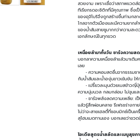
สวยงาม เพราะเชื่อว่าสภาพแวดล้อม
ทีเรียกรดอะซิติกที่มีคุณภาพ ซึ่งเ
ของอุจิโบริจึงถูกสร้างขึ้นท่ามกล
ไกลจากตัวเมืองและมีความยากลำ
ของน้ำส้มสายชูมากกว่าความสะดวกส
เอกลักษณ์ในทุกขวด
เหนื่อยล้ามาทั้งวัน ชาร์จความสด
บอกลาความเหนื่อยล้าแล้วมาเติมค
เลย
• ความหอมสดชื่นจากธรรมชาติ 1
กับน้ำส้มและน้ำองุ่นขาวเข้มข้น ให
• เปรี้ยวละมุนด้วยเบสข้าวญี่ปุ่น:
ความนุ่มนวล กลมกล่อม ไม่ฉุนและ
• ชาร์จพลังลดความเพลีย: เป็นตั
แล้วรู้สึกผ่อนคลาย รีเฟรชร่างกาย
ไม่ว่าจะสายเฮลตี้ที่ชอบมิกซ์เป็นเค
สุโฮมเมดทานเอง บอกเลยว่าขวดนี้
ไอเดียสูตรน้ำสลัดและเมนูสุขภ