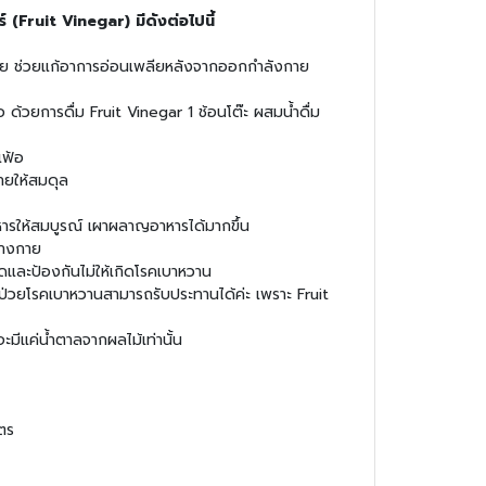
์ (Fruit Vinegar) มีดังต่อไปนี้
กาย ช่วยแก้อาการอ่อนเพลียหลังจากออกกำลังกาย
 ด้วยการดื่ม Fruit Vinegar 1 ช้อนโต๊ะ ผสมน้ำดื่ม
เฟ้อ
ายให้สมดุล
หารให้สมบูรณ์ เผาผลาญอาหารได้มากขึ้น
่างกาย
ดและป้องกันไม่ให้เกิดโรคเบาหวาน
ู้ป่วยโรคเบาหวานสามารถรับประทานได้ค่ะ เพราะ Fruit
ะมีแค่น้ำตาลจากผลไม้เท่านั้น
ิตร