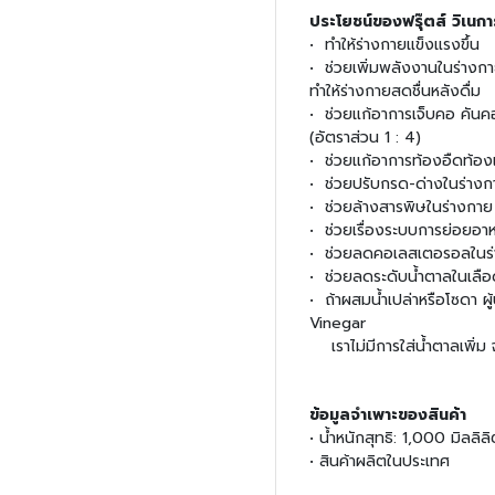
ประโยชน์ของฟรุ๊ตส์ วิเนการ
• ทำให้ร่างกายแข็งแรงขึ้น
• ช่วยเพิ่มพลังงานในร่าง
ทำให้ร่างกายสดชื่นหลังดื่ม
• ช่วยแก้อาการเจ็บคอ คันคอ
(อัตราส่วน 1 : 4)
• ช่วยแก้อาการท้องอืดท้อง
• ช่วยปรับกรด-ด่างในร่างก
• ช่วยล้างสารพิษในร่างกาย
• ช่วยเรื่องระบบการย่อยอา
• ช่วยลดคอเลสเตอรอลในร
• ช่วยลดระดับน้ำตาลในเลือ
• ถ้าผสมน้ำเปล่าหรือโซดา ผ
Vinegar
เราไม่มีการใส่น้ำตาลเพิ่ม จ
ข้อมูลจำเพาะของสินค้า
• น้ำหนักสุทธิ: 1,000 มิลลิล
• สินค้าผลิตในประเทศ