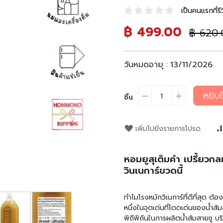
เป็นคนแรกที่รีว
ราคา
฿ 499.00
ราคา
฿ 620
พิเศษ
ปรกติ
วันหมดอายุ :
13/11/2026
หยิบใ
ชิ้น
เพิ่มไปยังรายการโปรด
หอมยูสุเต็มคำ เปรี้ยวก
วินเนการ์ขวดนี้
ทำไมโรงหมักวิเนการ์ที่ดีที่สุด ต้
หนึ่งในจุดเด่นที่โดดเด่นของน้ำส้
พิถีพิถันในการผลิตน้ำส้มสายชู บร