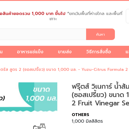
งซื้อสินค้ายอดรวม 1,000 บาท ขึ้นไป
*ยกเว้นพื้นที่ห่างไกล และพื้นที่
เกาะ
็น
อาหารแช่แข็ง
ขายส่ง
วิธีการสั่งซื้อ
แ
วิธี
แจ้ง
เกี่ยว
ยูสุไซตรัส สูตร 2 (ซอสเปรี้ยว) ขนาด 1,000 มล. - Yuzu-Citrus Formula
การ
ชำระ
บทความ
กับ
สั่ง
ง
เงิน
เรา
ฟรุ๊ตส์ วิเนการ์ น้ำ
ซื้อ
(ซอสเปรี้ยว) ขนาด
2 Fruit Vinegar S
OTHERS
1,000 มิลลิลิตร