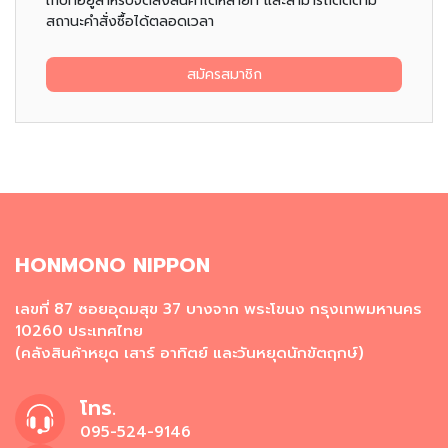
เก็บที่อยู่สำหรับจัดส่งสินค้าได้หลายที่ และสามารถติดตาม
น
สถานะคำสั่งซื้อได้ตลอดเวลา
เ
ล่
น
สมัครสมาชิก
อ
า
ห
า
ร
กึ่
ง
สำ
HONMONO NIPPON
เ
ร็
จ
เลขที่ 87 ซอยอุดมสุข 37 บางจาก พระโขนง กรุงเทพมหานคร
รู
10260 ประเทศไทย
ป
(คลังสินค้าหยุด เสาร์ อาทิตย์ และวันหยุดนักขัตฤกษ์)
บ
โทร.
ะ
ห
095-524-9146