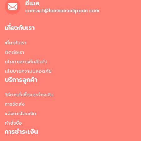
มี่
อีเมล
กึ่
contact@honmononippon.com
ง
สำ
เ
เกี่ยวกับเรา
ร็
จ
เกี่ยวกับเรา
รู
ป
ติดต่อเรา
นโยบายการคืนสินค้า
อ
า
นโยบายความปลอดภัย
ห
บริการลูกค้า
า
ร
ป
วิธีการสั่งซื้อและชำระเงิน
ร
การจัดส่ง
ะ
เ
แจ้งการโอนเงิน
ภ
คำสั่งซื้อ
ท
การชำระเงิน
เ
ส้