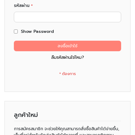
ม
รหัสผ่าน
ช
า
(
Show Password
T
e
ลงชื่อเข้าใช้
a
ลืมรหัสผ่านใช่ไหม?
)
ข
น
ม
แ
ล
ะ
ข
อ
ลูกค้าใหม่
ง
ท
การสมัครสมาชิก จะช่วยให้คุณสามารถสั่งซื้อสินค้าได้ง่ายขึ้น,
า