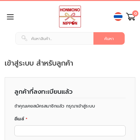
ข้าม
0
ไป
ยัง
เนื้อหา
หน้า
แรก
สินค้า
ทั่วไป
เข้าสู่ระบบ สำหรับลูกค้า
น
ม
แ
ลูกค้าที่ลงทะเบียนแล้ว
ล
ะ
เ
ถ้าคุณเคยสมัครสมาชิกแล้ว กรุณาเข้าสู่ระบบ
ค
รื่
อีเมล์
อ
ง
ดื่