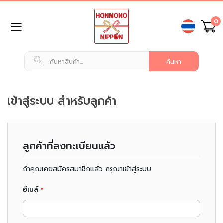
ข้าม
0
ไป
ยัง
เนื้อหา
หน้า
แรก
สินค้า
ทั่วไป
เข้าสู่ระบบ สำหรับลูกค้า
น
ม
แ
ลูกค้าที่ลงทะเบียนแล้ว
ล
ะ
เ
ถ้าคุณเคยสมัครสมาชิกแล้ว กรุณาเข้าสู่ระบบ
ค
รื่
อีเมล์
อ
ง
ดื่