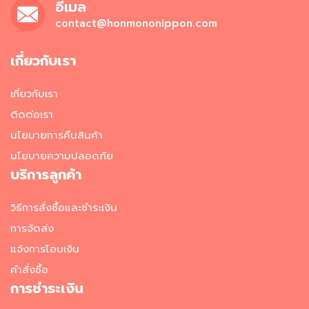
มี่
อีเมล
กึ่
contact@honmononippon.com
ง
สำ
เ
เกี่ยวกับเรา
ร็
จ
เกี่ยวกับเรา
รู
ป
ติดต่อเรา
นโยบายการคืนสินค้า
อ
า
นโยบายความปลอดภัย
ห
บริการลูกค้า
า
ร
ป
วิธีการสั่งซื้อและชำระเงิน
ร
การจัดส่ง
ะ
เ
แจ้งการโอนเงิน
ภ
คำสั่งซื้อ
ท
การชำระเงิน
เ
ส้