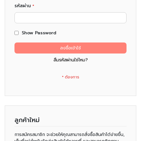
ม
รหัสผ่าน
ช
า
(
Show Password
T
e
ลงชื่อเข้าใช้
a
ลืมรหัสผ่านใช่ไหม?
)
ข
น
ม
แ
ล
ะ
ข
อ
ลูกค้าใหม่
ง
ท
การสมัครสมาชิก จะช่วยให้คุณสามารถสั่งซื้อสินค้าได้ง่ายขึ้น,
า