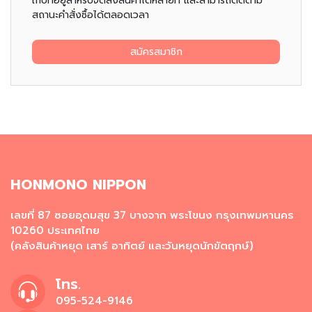
เก็บที่อยู่สำหรับจัดส่งสินค้าได้หลายที่ และสามารถติดตาม
น
สถานะคำสั่งซื้อได้ตลอดเวลา
เ
ล่
น
สมัครสมาชิก
อ
า
ห
า
ร
กึ่
ง
สำ
HONMONO NIPPON
เ
ร็
จ
เลขที่ 87 ซอยอุดมสุข 37 บางจาก พระโขนง กรุงเทพมหานคร
รู
10260 ประเทศไทย
ป
(คลังสินค้าหยุด เสาร์ อาทิตย์ และวันหยุดนักขัตฤกษ์)
บ
โทร.
ะ
ห
095-524-9146