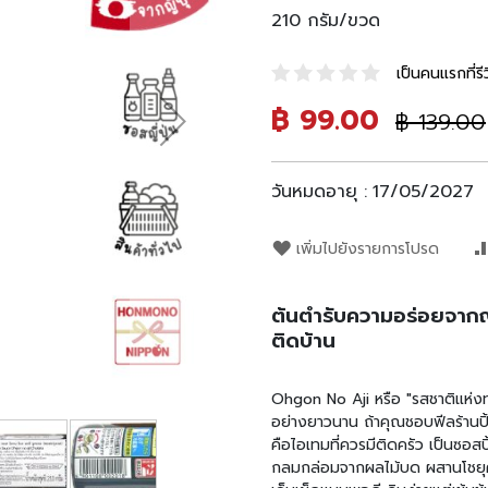
210 กรัม/ขวด
เป็นคนแรกที่รีว
ราคา
฿ 99.00
ราคา
฿ 139.00
พิเศษ
ปรกติ
วันหมดอายุ :
17/05/2027
เพิ่มไปยังรายการโปรด
ต้นตำรับความอร่อยจากญี่
ติดบ้าน
Ohgon No Aji หรือ "รสชาติแห่งท
อย่างยาวนาน ถ้าคุณชอบฟีลร้านปิ้ง
คือไอเทมที่ควรมีติดครัว เป็นซอสป
กลมกล่อมจากผลไม้บด ผสานโชยุคุ