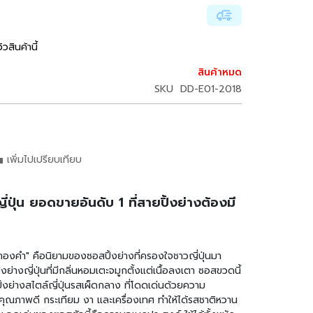
ิวสินค้านี้
สินค้าหมด
SKU
DD-E01-2018
เพิ่มไปเปรียบเทียบ
ปุ่น ยอดขายอันดับ 1 ที่สายปิ้งย่างต้องมี
องคำ" คือนิยามของซอสปิ้งย่างที่ครองใจชาวญี่ปุ่นมา
ย่างญี่ปุ่นที่มีกลิ่นหอมเตะจมูกตั้งแต่เนื้อลงเตา ซอสขวดนี้
ิ้งย่างสไตล์ญี่ปุ่นรสเผ็ดกลาง ที่โดดเด่นด้วยความ
ณภาพดี กระเทียม งา และเครื่องเทศ ทำให้ได้รสชาติหวาน