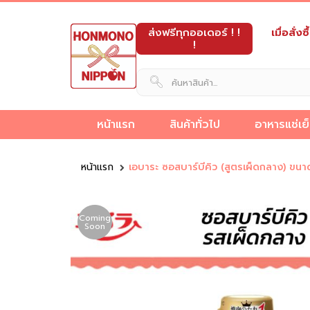
ส่งฟรีทุกออเดอร์ ! !
เมื่อสั่
!
หน้าแรก
สินค้าทั่วไป
อาหารแช่เย
็ง
ขายส่ง
ขนม
อาหาร
และ
อาหาร
เครื่อง
ผลิต
นม
หน้าแรก
เอบาระ ซอสบาร์บีคิว (สูตรเผ็ดกลาง) ข
วัตถุดิบ
อาหาร
ดิบ
กึ่ง
ของ
ทะเล
ปรุง
ภัณฑ์
ขนม
และ
อาหาร
กึ่ง
ข็ง
สำเร็จรูป
หวาน
แช่
รส
เบเก
ญี่ปุ่น
เครื่อ
ญี่ปุ่น
สำเร็จรูป
แช่แข็ง
แช่
แข็ง
ญี่ปุ่น
อรี่
ดื่ม
Coming
Soon
แข็ง