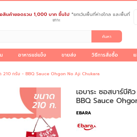
งซื้อสินค้ายอดรวม 1,000 บาท ขึ้นไป
*ยกเว้นพื้นที่ห่างไกล และพื้นที่
เกาะ
็น
อาหารแช่แข็ง
ขายส่ง
วิธีการสั่งซื้อ
แ
วิธี
แจ้ง
เกี่ยว
นาด 210 กรัม - BBQ Sauce Ohgon No Aji Chukara
การ
ชำระ
บทความ
กับ
สั่ง
ง
เงิน
เรา
เอบาระ ซอสบาร์บีคิ
ซื้อ
BBQ Sauce Ohgon
EBARA