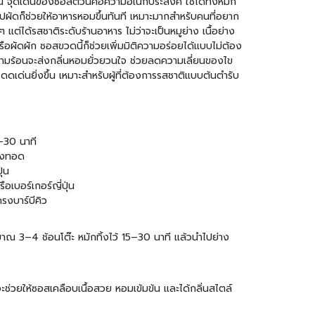
้น จุดเด่นของซอสตัวนี้คือความอเนกประสงค์ ใช้ได้ทั้งหมัก
เอาไปผัดก็ช่วยให้อาหารหอมขึ้นทันที เหมาะมากสำหรับคนที่อยาก
ๆ แต่ได้รสชาติระดับร้านอาหาร ไม่ว่าจะเป็นหมูย่าง เนื้อย่าง
หรือผัดผัก ซอสขวดนี้ก็ช่วยเพิ่มมิติความอร่อยได้แบบไม่ต้อง
ามร้อนจะส่งกลิ่นหอมยั่วยวนใจ ช่วยลดความเลี่ยนของไข
โดดเด่นยิ่งขึ้น เหมาะสำหรับผู้ที่ต้องการรสชาติแบบต้นตำรับ
5–30 นาที
ของทอด
ุ่น
ือเบอร์เกอร์ญี่ปุ่น
ครงบาร์บีคิว
มาณ 3–4 ช้อนโต๊ะ หมักทิ้งไว้ 15–30 นาที แล้วนำไปย่าง
ะช่วยให้ซอสเคลือบเนื้อสวย หอมเข้มข้น และได้กลิ่นสไตล์