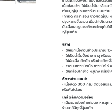
เค็มเผ็ดแบบพอดี กินง่ายแต่เข้มข
เนื้อก่อนย่าง ใช้เป็นน้ำจิ้ม หรือ
ทำเมนูญี่ปุ่นกินเองที่บ้านแบบง่าย 
ไก่ทอด กระทะร้อน ข้าวผัดญี่ปุ่น 
ปรุงหลายขั้นตอน เมื่อนำไปโดนคว
มันเนื้อและชูรสชาติของวัตถุดิบให้
ญี่ปุ่นแท้ๆ
วิธีใช้
• ใช้หมักเนื้อก่อนย่างประมาณ 1
• ใช้เป็นน้ำจิ้มปิ้งย่าง ชาบู หรือ
• ใช้ผัดเนื้อ ผัดผัก หรือข้าวผัดญี่ป
• ราดบนข้าวหน้าเนื้อ ข้าวหน้าไก่ หร
• ใช้เคลือบไก่ย่าง หมูย่าง หรือซี่โ
อัตราส่วนแนะนำ
• เนื้อสัตว์ 300 กรัม ต่อซอสประ
หรือผัดได้เลย
เคล็ดลับความอร่อย
• เติมซอสช่วงท้ายก่อนอาหารสุก จ
ร้านยากินิกุญี่ปุ่นแท้ๆ