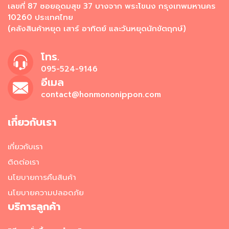
เลขที่ 87 ซอยอุดมสุข 37 บางจาก พระโขนง กรุงเทพมหานคร
อาหาร
10260 ประเทศไทย
แช่
(คลังสินค้าหยุด เสาร์ อาทิตย์ และวันหยุดนักขัตฤกษ์)
เย็น
โทร.
ผ
ล
095-524-9146
ไ
อีเมล
ม้
contact@honmononippon.com
แ
ล
ะ
เกี่ยวกับเรา
ผั
ก
เกี่ยวกับเรา
แ
ช่
ติดต่อเรา
เ
นโยบายการคืนสินค้า
ย็
น
นโยบายความปลอดภัย
บริการลูกค้า
วั
ต