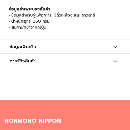
ผ
ง
ข้อมูลจำเพาะของสินค้า
โ
• ข้อมูลสำหรับผู้แพ้อาหาร: มีถั่วเหลือง และ ข้าวสาลี
ร
• น้ำหนักสุทธิ: 360 กรัม
ย
• สินค้านำเข้าจากญี่ปุ่น
ข้
า
ว
ข้อมูลเพิ่มเติม
วั
ต
การรีวิวสินค้า
ถุ
ดิ
บ
อ
า
ห
า
ร
ญี่
ปุ่
HONMONO NIPPON
น