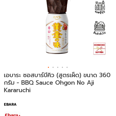
ม
ช
า
(
T
e
a
)
ข
น
SAVE ฿ 50.00
ม
เอบาระ ซอสบาร์บีคิว (สูตรเผ็ด) ขนาด 360
แ
กรัม - BBQ Sauce Ohgon No Aji
ล
ะ
Kararuchi
ข
อ
ง
EBARA
ท
า