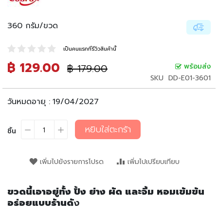
น
เ
ล่
360 กรัม/ขวด
น
เป็นคนแรกที่รีวิวสินค้านี้
อ
า
฿ 129.00
ราคา
฿ 179.00
พร้อมส่ง
ราคา
ห
ปรกติ
พิเศษ
SKU
DD-E01-3601
า
ร
กึ่
วันหมดอายุ :
19/04/2027
ง
สำ
หยิบใส่ตะกร้า
เ
ชิ้น
ร็
จ
รู
เพิ่มไปยังรายการโปรด
เพิ่มไปเปรียบเทียบ
ป
บ
ขวดนี้เอาอยู่ทั้ง ปิ้ง ย่าง ผัด และจิ้ม หอมเข้มข้น
ะ
อร่อยแบบร้านดั
ง
ห