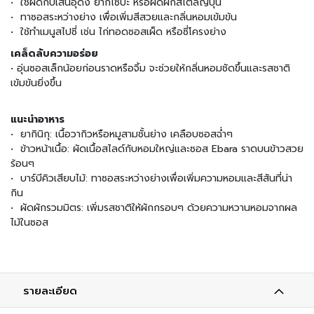
• ใช้ผัดกับเส้นอุด้ง ยากิโซบะ หรือผัดผักสไตล์ญี่ปุ่น
น
• ทาซอสระหว่างย่าง เพื่อเพิ่มสีสวยและกลิ่นหอมเข้มข้น
• ใช้ทำเมนูสไปซี่ เช่น ไก่ทอดซอสเผ็ด หรือซี่โครงย่าง
เ
ค
เคล็ดลับความอร่อย
รื่
• อุ่นซอสเล็กน้อยก่อนราดหรือจิ้ม จะช่วยให้กลิ่นหอมชัดขึ้นและรสชาติ
อ
เข้มข้นยิ่งขึ้น
ง
ป
แนะนำอาหาร
รุ
ง
• ยากินิกุ: เนื้อวากิวหรือหมูสามชั้นย่าง เคลือบซอสฉ่ำๆ
ร
• ข้าวหน้าเนื้อ: ผัดเนื้อสไลด์กับหอมใหญ่และซอส Ebara ราดบนข้าวสวย
ส
ร้อนๆ
• บาร์บีคิวเสียบไม้: ทาซอสระหว่างย่างเพื่อเพิ่มความหอมและสีสันที่น่า
ข้
กิน
า
• ผัดผักรวมมิตร: เพิ่มรสชาติให้ผักกรอบๆ ด้วยความหวานหอมจากผล
ว
ไม้ในซอส
ญี่
ปุ่
น
แ
ล
รายละเอียด
ะ