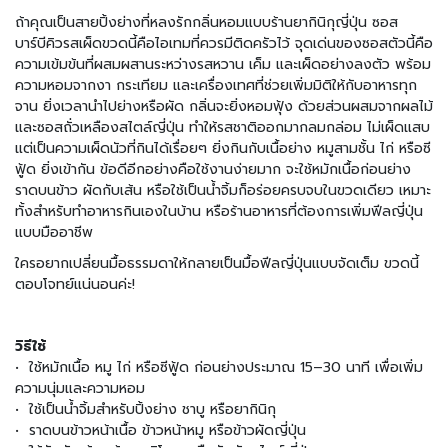
มี่
กึ่
ถ้าคุณเป็นสายปิ้งย่างที่หลงรักกลิ่นหอมแบบร้านยากินิกุญี่ปุ่น ซอส
ง
บาร์บีคิวรสเผ็ดขวดนี้คือไอเทมที่ควรมีติดครัวไว้ จุดเด่นของซอสตัวนี้คือ
สำ
ความเข้มข้นที่ผสมผสานระหว่างรสหวาน เค็ม และเผ็ดอย่างลงตัว พร้อม
เ
ความหอมจากงา กระเทียม และเครื่องเทศที่ช่วยเพิ่มมิติให้กับอาหารทุก
ร็
จาน ยิ่งเวลานำไปย่างหรือผัด กลิ่นจะยิ่งหอมฟุ้ง ด้วยส่วนผสมจากผลไม้
จ
และซอสถั่วเหลืองสไตล์ญี่ปุ่น ทำให้รสชาติออกมากลมกล่อม ไม่เผ็ดแสบ
รู
แต่เป็นความเผ็ดนัวที่กินได้เรื่อยๆ ยิ่งกินกับเนื้อย่าง หมูสามชั้น ไก่ หรือซี
ป
ฟู้ด ยิ่งเข้ากัน ข้อดีอีกอย่างคือใช้งานง่ายมาก จะใช้หมักเนื้อก่อนย่าง
ราดบนข้าว ผัดกับเส้น หรือใช้เป็นน้ำจิ้มก็อร่อยครบจบในขวดเดียว เหมาะ
อ
ทั้งสำหรับทำอาหารกินเองในบ้าน หรือร้านอาหารที่ต้องการเพิ่มฟีลญี่ปุ่น
า
แบบมืออาชีพ
ห
า
ใครอยากเปลี่ยนมื้อธรรมดาให้กลายเป็นมื้อฟีลญี่ปุ่นแบบจัดเต็ม ขวดนี้
ร
ตอบโจทย์แน่นอนค่ะ!
ป
ร
ะ
วิธีใช้
เ
• ใช้หมักเนื้อ หมู ไก่ หรือซีฟู้ด ก่อนย่างประมาณ 15–30 นาที เพื่อเพิ่ม
ภ
ความนุ่มและความหอม
ท
• ใช้เป็นน้ำจิ้มสำหรับปิ้งย่าง ชาบู หรือยากินิกุ
เ
• ราดบนข้าวหน้าเนื้อ ข้าวหน้าหมู หรือข้าวผัดญี่ปุ่น
ส้