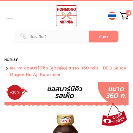
ข้าม
0
ไป
ยัง
เนื้อหา
หน้า
แรก
สินค้า
ทั่วไป
หน้าแรก
เอบาระ ซอสบาร์บีคิว (สูตรเผ็ด) ขนาด 360 กรัม - BBQ Sauce
น
Ohgon No Aji Kararuchi
ม
แ
ล
-28%
ะ
เ
ค
รื่
อ
ง
ดื่