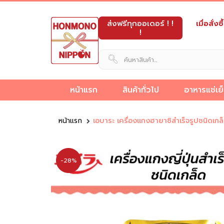
ส่งฟรีทุกออเดอร์ ! !
เมื่อสั่
!
หน้าแรก
สินค้าทั่วไป
อาหารแช่เย
็ง
ขายส่ง
ขนม
อาหาร
และ
อาหาร
เครื่อง
ผลิต
นม
หน้าแรก
เอบาระ เครื่องแกงฮายาชิสำเร็จรูปชนิด
วัตถุดิบ
อาหาร
ดิบ
กึ่ง
ของ
ทะเล
ปรุง
ภัณฑ์
ขนม
และ
อาหาร
กึ่ง
ข็ง
สำเร็จรูป
หวาน
แช่
รส
เบเก
ญี่ปุ่น
เครื่อ
ญี่ปุ่น
สำเร็จรูป
แช่แข็ง
แช่
แข็ง
ญี่ปุ่น
อรี่
ดื่ม
-28%
แข็ง