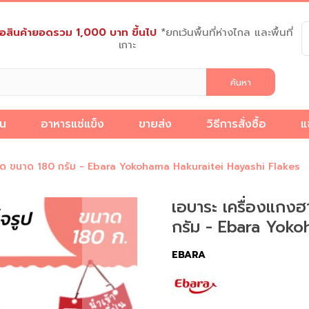
งซื้อสินค้ายอดรวม 1,000 บาท ขึ้นไป
*ยกเว้นพื้นที่ห่างไกล และพื้นที่
เกาะ
็น
อาหารแช่แข็ง
ขายส่ง
วิธีการสั่งซื้อ
แ
วิธี
แจ้ง
เกี่ยว
เกล็ด ขนาด 180 กรัม - Ebara Yokohama Hakuraitei Hayashi Flakes
การ
ชำระ
บทความ
กับ
สั่ง
ง
เงิน
เรา
เอบาระ เครื่องแกงฮ
ซื้อ
กรัม - Ebara Yoko
EBARA