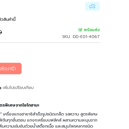
ิวสินค้านี้
พร้อมส่ง
0
SKU
DD-E01-4067
ส่ตะกร้า
เพิ่มไปเปรียบเทียบ
 สูตรพิเศษจากโยโกฮามะ
 เครื่องแกงฮายาชิสำเร็จรูปชนิดเกล็ด รสหวาน สูตรพิเศษ
ถีพิถันทุกขั้นตอน แกงกะหรี่แบบฟลัคส์ ผสานความละมุนจาก
พิ่มความเข้มข้นด้วยน้ำสต๊อกเนื้อ และสมุนไพรหลากชนิด