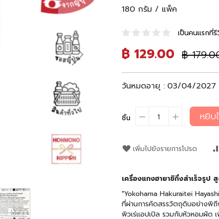
180 กรัม / แพ็ค
เป็นคนแรกที่รีว
ราคา
฿ 129.00
ราคา
฿ 179.0
พิเศษ
ปรกติ
วันหมดอายุ :
03/04/2027
หยิบใ
ชิ้น
เพิ่มไปยังรายการโปรด
เครื่องแกงฮายาชิกึ่งสำเร็จรูป
"Yokohama Hakuraitei Hayashi"
ที่ผ่านการคัดสรรวัตถุดิบอย่างพิ
พิวเร่แอปเปิล รวมกับหัวหอมผัด เ