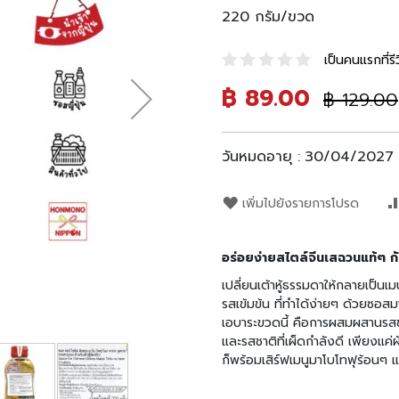
220 กรัม/ขวด
เป็นคนแรกที่รีว
ราคา
฿ 89.00
ราคา
฿ 129.00
พิเศษ
ปรกติ
วันหมดอายุ :
30/04/2027
เพิ่มไปยังรายการโปรด
อร่อยง่ายสไตล์จีนเสฉวนแท้ๆ กั
เปลี่ยนเต้าหู้ธรรมดาให้กลายเป็น
รสเข้มข้น ที่ทำได้ง่ายๆ ด้วยซ
เอบาระขวดนี้ คือการผสมผสานรสชาต
และรสชาติที่เผ็ดกำลังดี เพียงแค่ผั
ก็พร้อมเสิร์ฟเมนูมาโบโทฟุร้อนๆ แ