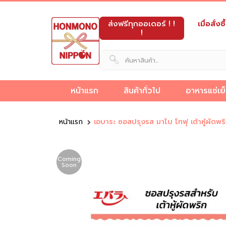
ส่งฟรีทุกออเดอร์ ! !
เมื่อสั่
!
หน้าแรก
สินค้าทั่วไป
อาหารแช่เย
็ง
ขายส่ง
ขนม
อาหาร
และ
อาหาร
เครื่อง
ผลิต
นม
หน้าแรก
เอบาระ ซอสปรุงรส มาโบ โทฟุ เต้าหู้ผั
วัตถุดิบ
อาหาร
ดิบ
กึ่ง
ของ
ทะเล
ปรุง
ภัณฑ์
ขนม
และ
อาหาร
กึ่ง
ข็ง
สำเร็จรูป
หวาน
แช่
รส
เบเก
ญี่ปุ่น
เครื่อ
ญี่ปุ่น
สำเร็จรูป
แช่แข็ง
แช่
แข็ง
ญี่ปุ่น
อรี่
ดื่ม
Coming
Soon
แข็ง