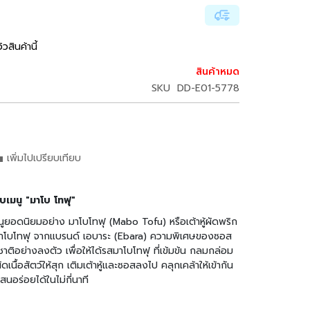
ิวสินค้านี้
สินค้าหมด
SKU
DD-E01-5778
เพิ่มไปเปรียบเทียบ
บเมนู "มาโบ โทฟุ"
เมนูยอดนิยมอย่าง มาโบโทฟุ (Mabo Tofu) หรือเต้าหู้ผัดพริก
อสมาโบโทฟุ จากแบรนด์ เอบาระ (Ebara) ความพิเศษของซอส
ิอย่างลงตัว เพื่อให้ได้รสมาโบโทฟุ ที่เข้มข้น กลมกล่อม
ดเนื้อสัตว์ให้สุก เติมเต้าหู้และซอสลงไป คลุกเคล้าให้เข้ากัน
สนอร่อยได้ในไม่กี่นาที