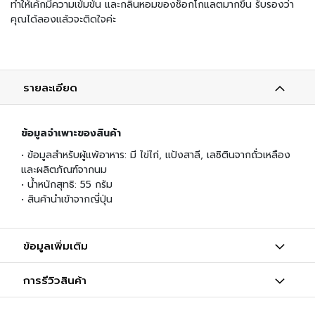
มี่
ทำให้เค้กมีความเข้มข้น และกลิ่นหอมของช็อกโกแลตมากขึ้น รับรองว่า
กึ่
คุณได้ลองแล้วจะติดใจค่ะ
ง
สำ
เ
ร็
จ
รายละเอียด
รู
ป
ข้อมูลจำเพาะของสินค้า
อ
า
• ข้อมูลสำหรับผู้แพ้อาหาร: มี ไข่ไก่, แป้งสาลี, เลซิตินจากถั่วเหลือง
ห
และผลิตภัณฑ์จากนม
า
• น้ำหนักสุทธิ: 55 กรัม
ร
• สินค้านำเข้าจากญี่ปุ่น
ป
ร
ะ
ข้อมูลเพิ่มเติม
เ
ภ
การรีวิวสินค้า
ท
เ
ส้