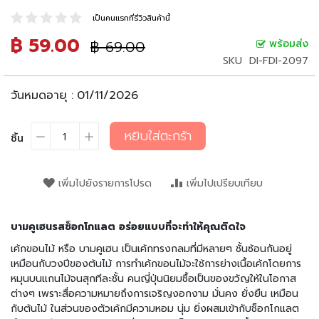
น
เ
เป็นคนแรกที่รีวิวสินค้านี้
ล่
฿ 59.00
ราคา
฿ 69.00
พร้อมส่ง
ราคา
น
ปรกติ
พิเศษ
SKU
DI-FDI-2097
อ
า
วันหมดอายุ :
01/11/2026
ห
า
ร
หยิบใส่ตะกร้า
ชิ้น
กึ่
ง
สำ
เพิ่มไปยังรายการโปรด
เพิ่มไปเปรียบเทียบ
เ
ร็
จ
บามคูเฮนรสช็อกโกแลต อร่อยแบบที่จะทำให้คุณติดใจ
รู
ป
เค้กขอนไม้ หรือ บามคูเฮน เป็นเค้กทรงกลมที่มีหลายๆ ชั้นซ้อนกันอยู่
เหมือนกับวงปีของต้นไม้ การทำเค้กขอนไม้จะใช้การย่างเนื้อเค้กโดยการ
บ
หมุนบนแกนไม้จนสุกทีละชั้น คนญี่ปุ่นนิยมซื้อเป็นของขวัญให้ในโอกาส
ะ
ต่างๆ เพราะสื่อความหมายถึงการเจริญงอกงาม มั่นคง ยั่งยืน เหมือน
ห
กับต้นไม้ ในส่วนของตัวเค้กมีความหอม นุ่ม ยิ่งผสมเข้ากับช็อกโกแลต