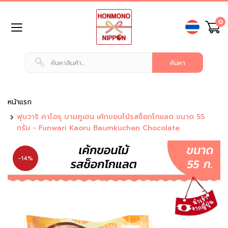
ข้าม
0
ไป
ยัง
เนื้อหา
หน้า
แรก
สินค้า
ทั่วไป
หน้าแรก
ฟุนวาริ คาโอรุ บามคูเฮน เค้กขอนไม้รสช็อกโกแลต ขนาด 55
น
กรัม - Funwari Kaoru Baumkuchen Chocolate
ม
แ
ล
-14%
ะ
เ
ค
รื่
อ
ง
ดื่