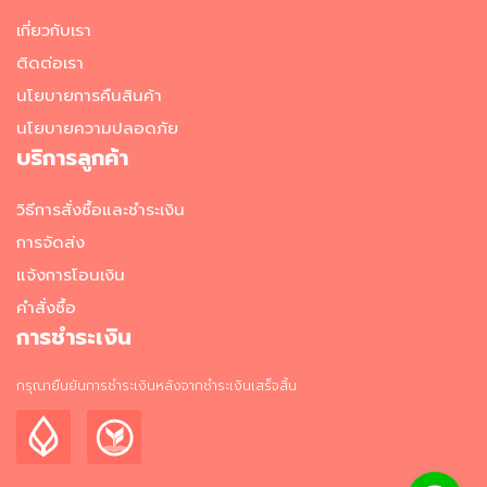
ผ
ง
เกี่ยวกับเรา
โ
ติดต่อเรา
ร
ย
นโยบายการคืนสินค้า
ข้
นโยบายความปลอดภัย
า
บริการลูกค้า
ว
วั
วิธีการสั่งซื้อและชำระเงิน
ต
การจัดส่ง
ถุ
ดิ
แจ้งการโอนเงิน
บ
คำสั่งซื้อ
อ
า
การชำระเงิน
ห
า
กรุณายืนยันการชำระเงินหลังจากชำระเงินเสร็จสิ้น
ร
ญี่
ปุ่
น