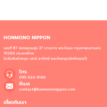
น
เ
ค
รื่
อ
ง
ป
HONMONO NIPPON
รุ
ง
เลขที่ 87 ซอยอุดมสุข 37 บางจาก พระโขนง กรุงเทพมหานคร
ร
10260 ประเทศไทย
ส
(คลังสินค้าหยุด เสาร์ อาทิตย์ และวันหยุดนักขัตฤกษ์)
ข้
า
โทร.
ว
095-524-9146
ญี่
อีเมล
ปุ่
น
contact@honmononippon.com
แ
ล
เกี่ยวกับเรา
ะ