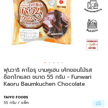
ม
ช
า
(
T
e
a
)
ข
น
SAVE ฿ 10.00
ม
ฟุนวาริ คาโอรุ บามคูเฮน เค้กขอนไม้รส
แ
ช็อกโกแลต ขนาด 55 กรัม - Funwari
ล
ะ
Kaoru Baumkuchen Chocolate
ข
อ
ง
TAIYO FOODS
ท
55 กรัม / แพ็ค
า