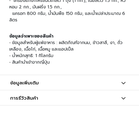
• เครื่องแกงกะหรี่ชนิดเกล็ด 1 ถุง (1 กก.), เนื้อสัตว์ 1.5 กก., หัว
ผ
หอม 2 กก., มันฝรั่ง 1.5 กก.,
ง
โ
แครอท 800 กรัม, น้ำมันพืช 150 กรัม, และน้ำเปล่าประมาณ 6
ร
ลิตร
ย
ข้
ข้อมูลจำเพาะของสินค้า
า
• ข้อมูลสำหรับผู้แพ้อาหาร : ผลิตภัณฑ์จากนม, ข้าวสาลี, งา, ถั่ว
ว
เหลือง, เนื้อไก่, เนื้อหมู และแอปเปิ้ล
• น้ำหนักสุทธิ: 1 กิโลกรัม
วั
• สินค้านำเข้าจากญี่ปุ่น
ต
ถุ
ดิ
บ
ข้อมูลเพิ่มเติม
อ
า
การรีวิวสินค้า
ห
า
ร
ญี่
ปุ่
น