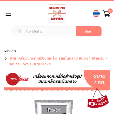
ข้าม
0
ไป
ยัง
เนื้อหา
หน้า
แรก
สินค้า
ทั่วไป
หน้าแรก
เฮาส์ เครื่องแกงกะหรี่ชนิดเกล็ด รสเผ็ดกลาง ขนาด 1 กิโลกรัม -
น
House Java Curry Flake
ม
แ
ล
-20%
ะ
เ
ค
รื่
อ
ง
ดื่