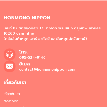
อาหาร
แช่
เย็น
HONMONO NIPPON
ผ
เลขที่ 87 ซอยอุดมสุข 37 บางจาก พระโขนง กรุงเทพมหานคร
ล
10260 ประเทศไทย
ไ
(คลังสินค้าหยุด เสาร์ อาทิตย์ และวันหยุดนักขัตฤกษ์)
ม้
แ
ล
โทร.
ะ
095-524-9146
ผั
อีเมล
ก
แ
contact@honmononippon.com
ช่
เ
เกี่ยวกับเรา
ย็
น
เกี่ยวกับเรา
วั
ติดต่อเรา
ต