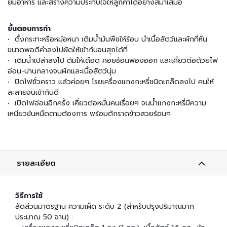
ยมอาหาร และสร้างความประทับใจให้ลูกค้าได้อย่างสม่ำเสมอ
น
เ
ขั้นตอนการทำ
ค
• ตั้งกระทะหรือหม้อหนา เติมน้ำมันพืชให้ร้อน นำเนื้อสัตว์และผักที่หั่น
รื่
ขนาดพอดีคำลงไปผัดให้เข้ากันจนสุกได้ที่
อ
• เติมน้ำเปล่าลงไป ต้มให้เดือด คอยช้อนฟองออก และเคี่ยวต่อด้วยไฟ
ง
อ่อน-ปานกลางจนผักและเนื้อสัตว์นุ่ม
ป
• ปิดไฟชั่วคราว แล้วค่อยๆ โรยเครื่องแกงกะหรี่ชนิดเกล็ดลงไป คนให้
รุ
ละลายจนเข้ากันดี
ง
• เปิดไฟอ่อนอีกครั้ง เคี่ยวต่อหมั่นคนเรื่อยๆ จนน้ำแกงกะหรี่มีความ
ร
เหนียวข้นหนืดตามต้องการ พร้อมตักราดข้าวสวยร้อนๆ
ส
ข้
า
ว
รายละเอียด
ญี่
ปุ่
น
วิธีการใช้
แ
สัดส่วนมาตรฐาน ความเผ็ด ระดับ 2 (สำหรับปรุงปริมาณมาก
ล
ประมาณ 50 จาน) :
ะ