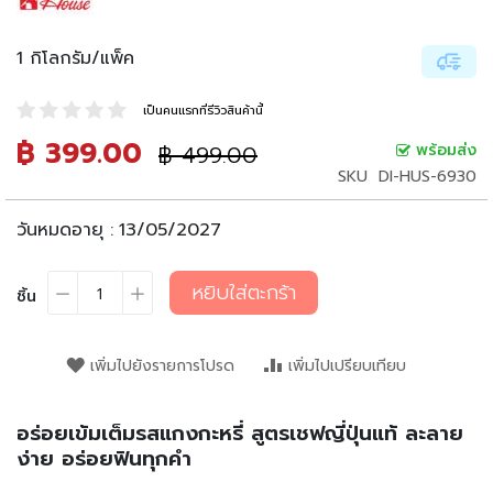
น
เ
ล่
1 กิโลกรัม/แพ็ค
น
เป็นคนแรกที่รีวิวสินค้านี้
อ
า
฿ 399.00
ราคา
฿ 499.00
พร้อมส่ง
ราคา
ห
ปรกติ
พิเศษ
SKU
DI-HUS-6930
า
ร
กึ่
วันหมดอายุ :
13/05/2027
ง
สำ
หยิบใส่ตะกร้า
เ
ชิ้น
ร็
จ
รู
เพิ่มไปยังรายการโปรด
เพิ่มไปเปรียบเทียบ
ป
บ
อร่อยเข้มเต็มรสแกงกะหรี่ สูตรเชฟญี่ปุ่นแท้ ละลาย
ะ
ง่าย อร่อยฟินทุกคำ
ห