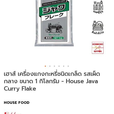
ม
ช
า
(
T
e
a
)
ข
น
SAVE ฿ 100.00
ม
เฮาส์ เครื่องแกงกะหรี่ชนิดเกล็ด รสเผ็ด
แ
กลาง ขนาด 1 กิโลกรัม - House Java
ล
ะ
Curry Flake
ข
อ
ง
HOUSE FOOD
ท
า