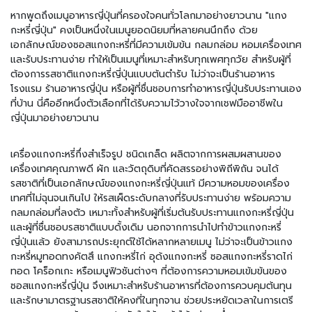
มี่
กึ่
หากพูดถึงเมนูอาหารญี่ปุ่นที่ครองใจคนทั่วโลกมาอย่างยาวนาน "แกง
ง
กะหรี่ญี่ปุ่น" คงเป็นหนึ่งในเมนูยอดนิยมที่หลายคนนึกถึง ด้วย
สำ
เอกลักษณ์ของซอสแกงกะหรี่ที่มีความเข้มข้น กลมกล่อม หอมเครื่องเทศ
เ
และรับประทานง่าย ทำให้เป็นเมนูที่เหมาะสำหรับทุกเพศทุกวัย สำหรับผู้ที่
ร็
ต้องการรสชาติแกงกะหรี่ญี่ปุ่นแบบต้นตำรับ ไม่ว่าจะเป็นร้านอาหาร
จ
โรงแรม ร้านอาหารญี่ปุ่น หรือผู้ที่ชื่นชอบการทำอาหารญี่ปุ่นรับประทานเอง
รู
ที่บ้าน นี่คืออีกหนึ่งตัวเลือกที่ได้รับความไว้วางใจจากเชฟมืออาชีพใน
ป
ญี่ปุ่นมาอย่างยาวนาน
อ
า
เครื่องแกงกะหรี่กึ่งสำเร็จรูป ชนิดเกล็ด ผลิตจากการผสมผสานของ
ห
เครื่องเทศคุณภาพดี ผัก และวัตถุดิบที่คัดสรรอย่างพิถีพิถัน จนได้
า
รสชาติที่เป็นเอกลักษณ์ของแกงกะหรี่ญี่ปุ่นแท้ มีความหอมของเครื่อง
ร
เทศที่ไม่ฉุนจนเกินไป ให้รสเผ็ดระดับกลางที่รับประทานง่าย พร้อมความ
ป
กลมกล่อมที่ลงตัว เหมาะทั้งสำหรับผู้ที่เริ่มต้นรับประทานแกงกะหรี่ญี่ปุ่น
ร
และผู้ที่ชื่นชอบรสชาติแบบดั้งเดิม นอกจากการนำไปทำข้าวแกงกะหรี่
ะ
ญี่ปุ่นแล้ว ยังสามารถประยุกต์ใช้ได้หลากหลายเมนู ไม่ว่าจะเป็นข้าวแกง
เ
กะหรี่หมูทอดทงคัตสึ แกงกะหรี่ไก่ อุด้งแกงกะหรี่ ซอสแกงกะหรี่ราดไก่
ภ
ทอด โคร็อกเกะ หรือเมนูฟิวชันต่างๆ ที่ต้องการความหอมเข้มข้นของ
ท
ซอสแกงกะหรี่ญี่ปุ่น จึงเหมาะสำหรับร้านอาหารที่ต้องการควบคุมต้นทุน
เ
และรักษามาตรฐานรสชาติให้คงที่ในทุกจาน ช่วยประหยัดเวลาในการเตรี
ส้