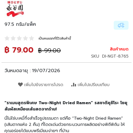
น
เ
ล่
น
97.5 กรัม/แพ็ค
อ
า
เป็นคนแรกที่รีวิวสินค้านี้
ห
฿ 79.00
ราคา
฿ 99.00
สินค้าหมด
า
ราคา
ปรกติ
ร
พิเศษ
SKU
DI-NGT-8765
กึ่
ง
วันหมดอายุ :
19/07/2026
สำ
เ
เพิ่มไปยังรายการโปรด
เพิ่มไปเปรียบเทียบ
ร็
จ
รู
“ราเมนสูตรพิเศษ Two-Night Dried Ramen” รสชาติคุชิโระ โชยุ
ป
สัมผัสเหมือนเส้นสดจากร้าน!
บ
นี่ไม่ใช่บะหมี่กึ่งสำเร็จรูปธรรมดา แต่คือ “Two-Night Dried Ramen”
ะ
(เส้นตากแห้ง 2 คืน) ที่โดดเด่นด้วยกระบวนการผลิตอย่างพิถีพิถัน ให้
ห
คุณอร่อยได้แบบพรีเมียมง่ายๆ ที่บ้าน