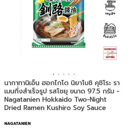
ม
ช
า
(
T
e
a
)
ข
น
SAVE ฿ 20.00
ม
นากาทานิเอ็น ฮอกไกโด นิยาโบชิ คุชิโระ รา
แ
เมนกึ่งสำเร็จรูป รสโชยุ ขนาด 97.5 กรัม -
ล
ะ
Nagatanien Hokkaido Two-Night
ข
Dried Ramen Kushiro Soy Sauce
อ
ง
ท
NAGATANIEN
า