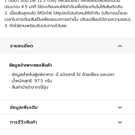
1. ต้มน้ำ 500 มล. (2.5 ถ้วย) ให้เดือดแล้ว ให้ใส่เส้นบะหมี่ลงไปต้ม
น
ประมาณ 4.5 นาที ใช้ตะเกียบคนให้เข้ากันเพื่อป้องกันไม่ให้เส้นติดกัน
2. เมื่อเส้นสุกแล้ว ให้ปิดไฟ ใส่ซุปลงไปแล้วคนให้เข้ากัน (ปริมาณน้ำและ
เ
เวลาในการต้มเส้นเป็นเพียงแนวทางเท่านั้น ปรับเปลี่ยนได้ตามความชอบ)
ค
3. ตักใส่ชามพร้อมรับประทานได้เลย
รื่
อ
ง
ป
รายละเอียด
รุ
ง
ร
ข้อมูลจำเพาะของสินค้า
ส
• ข้อมูลสำหรับผู้แพ้อาหาร: มี แป้งสาลี ไข่ ถั่วเหลือง และปลา
• น้ำหนักสุทธิ: 97.5 กรัม
ข้
• สินค้านำเข้าจากญี่ปุ่น
า
ว
ญี่
ปุ่
ข้อมูลเพิ่มเติม
น
แ
การรีวิวสินค้า
ล
ะ