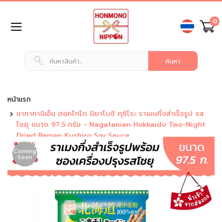
ข้าม
0
ไป
ยัง
เนื้อหา
หน้า
แรก
สินค้า
ทั่วไป
หน้าแรก
นากาทานิเอ็น ฮอกไกโด นิยาโบชิ คุชิโระ ราเมนกึ่งสำเร็จรูป รส
น
โชยุ ขนาด 97.5 กรัม - Nagatanien Hokkaido Two-Night
ม
Dried Ramen Kushiro Soy Sauce
แ
ล
Coming
ะ
Soon
เ
ค
รื่
อ
ง
ดื่