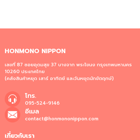
ผ
ง
โ
ร
ย
ข้
า
ว
HONMONO NIPPON
วั
ต
เลขที่ 87 ซอยอุดมสุข 37 บางจาก พระโขนง กรุงเทพมหานคร
ถุ
10260 ประเทศไทย
ดิ
(คลังสินค้าหยุด เสาร์ อาทิตย์ และวันหยุดนักขัตฤกษ์)
บ
อ
โทร.
า
ห
095-524-9146
า
อีเมล
ร
contact@honmononippon.com
ญี่
ปุ่
น
เกี่ยวกับเรา