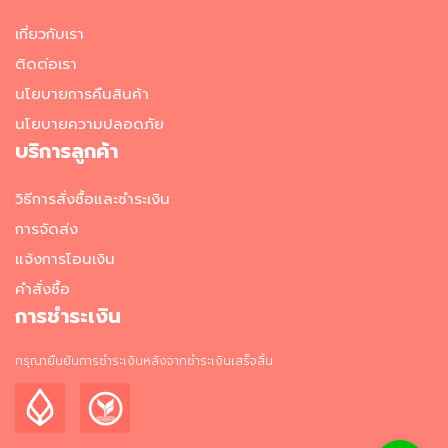
อาหาร
เกี่ยวกับเรา
แช่
ติดต่อเรา
เย็น
นโยบายการคืนสินค้า
ผ
นโยบายความปลอดภัย
ล
บริการลูกค้า
ไ
ม้
แ
วิธีการสั่งซื้อและชำระเงิน
ล
ะ
การจัดส่ง
ผั
แจ้งการโอนเงิน
ก
แ
คำสั่งซื้อ
ช่
การชำระเงิน
เ
ย็
กรุณายืนยันการชำระเงินหลังจากชำระเงินเสร็จสิ้น
น
วั
ต