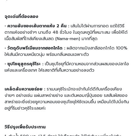
มี่
กึ่
ง
จุดเด่นที่ต้องลอง
สำ
เ
• ความลับของเส้นตากแห้ง 2 คืน :
เส้นไม่ได้ผ่านการทอด แต่ใช้วิธี
ร็
ตากแห้งอย่างช้าๆ นานถึง 48 ชั่วโมง ในอุณหภูมิที่เหมาะสม เพื่อให้ได้
จ
เนื้อสัมผัสที่ใกล้เคียงเส้นสด (Nama-men) มากที่สุด
รู
• วัตถุดิบพรีเมียมจากฮอกไกโด :
ผลิตจากแป้งสาลีฮอกไกโด 100%
ป
ให้เส้นมีความเหนียวนุ่ม พร้อมกลิ่นหอมเฉพาะตัว
อ
• ซุปโชยุสูตรคุชิโระ :
เป็นซุปโชยุที่มีความหอมจากส่วนผสมของปลาโอ
า
แห้งและเครื่องเทศ ให้รสชาติที่เค็มหวานอย่างลงตัว
ห
า
ร
เคล็ดลับความอร่อย :
ราเมนคุชิโระมักจะเข้ากันได้ดีกับเครื่องเคียง
ป
ง่ายๆ อย่างเช่น แผ่นสาหร่ายย่าง และต้นหอมญี่ปุ่นซอย รสสัมผัสของ
ร
สาหร่ายจะยิ่งช่วยชูความหอมของซุปโชยุให้ชัดเจนขึ้น เหมือนได้ไปนั่งกิน
ะ
อยู่ที่ริมอ่าวคุชิโระเลยค่ะ
เ
ภ
ท
วิธีปรุงเพื่อรับประทาน
เ
ส้