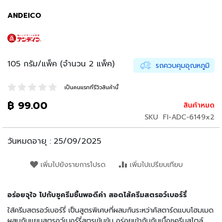
น
เ
ANDEICO
ล่
น
อ
า
105 กรัม/แพ็ค (จำนวน 2 แพ็ค)
รถควบคุมอุณหภูมิ
ห
า
เป็นคนแรกที่รีวิวสินค้านี้
ร
กึ่
฿ 99.00
สินค้าหมด
ง
SKU
FI-ADC-6149x2
สำ
เ
วันหมดอายุ :
25/09/2025
ร็
จ
รู
เพิ่มไปยังรายการโปรด
เพิ่มไปเปรียบเทียบ
ป
บ
อร่อยจุใจ ไปกับชูครีมชิ้นพอดีคำ สอดไส้ครีมสตรอว์เบอร์รี่
ะ
ใส้ครีมสตรอว์เบอร์รี่ เป็นสูตรพิเศษที่ผสมกันระหว่าคัสตาร์ดแบบโฮมเมด
ห
ผสมกับแยมสตรอว์เบอร์รี่สูตรเข้มข้น อร่อยเข้ากันกับเนื้อชูครีมสไตล์