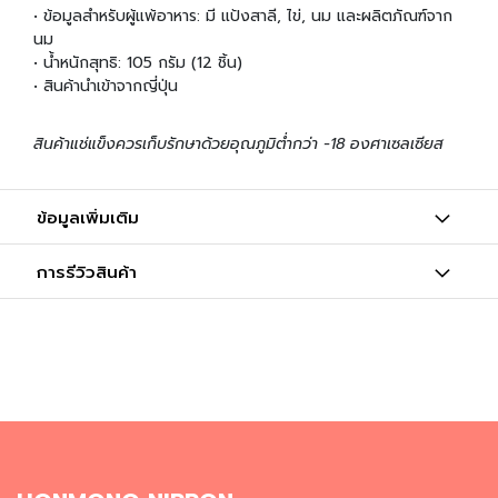
น
• ข้อมูลสำหรับผู้แพ้อาหาร: มี แป้งสาลี, ไข่, นม และผลิตภัณฑ์จาก
นม
เ
• น้ำหนักสุทธิ: 105 กรัม (12 ชิ้น)
ค
• สินค้านำเข้าจากญี่ปุ่น
รื่
อ
สินค้าแช่แข็งควรเก็บรักษาด้วยอุณภูมิต่ำกว่า -18 องศาเซลเซียส
ง
ป
รุ
ง
ข้อมูลเพิ่มเติม
ร
ส
การรีวิวสินค้า
ข้
า
ว
ญี่
ปุ่
น
แ
ล
ะ