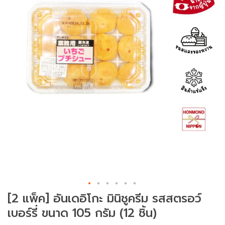
ม
ช
า
(
T
e
a
)
ข
น
ม
แ
ล
ะ
ข
อ
[2 แพ็ค] อันเดอิโกะ มินิชูครีม รสสตรอว์
ง
ท
เบอร์รี่ ขนาด 105 กรัม (12 ชิ้น)
า