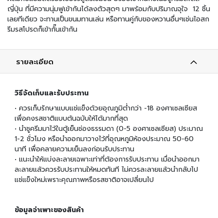
มี่
ญี่ปุ่น ที่มีความนุ่มฟูเข้ากันได้ลงตัวสุดๆ มาพร้อมกับปริมาณจุใจ 12 ชิ้น
กึ่
ง
เลยทีเดียว จะทานเป็นขนมทานเล่น หรือทานคู่กับของหวานอื่นๆเช่นไอสก
สำ
รีมรสโปรดก็เข้ากั๊นเข้ากัน
เ
ร็
จ
รายละเอียด
รู
ป
วิธีจัดเก็บและรับประทาน
อ
า
• ควรเก็บรักษาแบบแช่แข็งด้วยอุณภูมิต่ำกว่า -18 องศาเซลเซียส
ห
เพื่อคงรสชาติแบบต้นฉบับให้ได้มากที่สุด
า
• นำชูครีมมาไว้ในตู้เย็นช่องธรรมดา (0-5 องศาเซลเซียส) ประมาณ
ร
1-2 ชั่วโมง หรือนำออกมาวางไว้ที่อุณหภูมิห้องประมาณ 50-60
ป
นาที เพื่อคลายความเย็นลงก่อนรับประทาน
ร
• แนะนำให้แบ่งละลายเฉพาะเท่าที่ต้องการรับประทาน เมื่อนำออกมา
ะ
ละลายแล้วควรรับประทานให้หมดทันที ไม่ควรละลายแล้วนำกลับไป
เ
แช่แข็งใหม่เพราะคุณภาพหรือรสชาติอาจเปลี่ยนไป
ภ
ท
เ
ข้อมูลจำเพาะของสินค้า
ส้