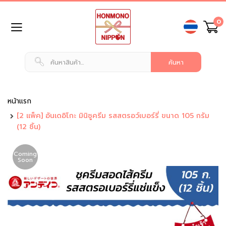
ข้าม
0
ไป
ยัง
เนื้อหา
หน้า
แรก
สินค้า
ทั่วไป
หน้าแรก
[2 แพ็ค] อันเดอิโกะ มินิชูครีม รสสตรอว์เบอร์รี่ ขนาด 105 กรัม
น
(12 ชิ้น)
ม
แ
ล
Coming
ะ
Soon
เ
ค
รื่
อ
ง
ดื่