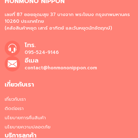
HONMONO NIPPON
ผ
ง
โ
เลขที่ 87 ซอยอุดมสุข 37 บางจาก พระโขนง กรุงเทพมหานคร
ร
10260 ประเทศไทย
ย
(คลังสินค้าหยุด เสาร์ อาทิตย์ และวันหยุดนักขัตฤกษ์)
ข้
า
โทร.
ว
095-524-9146
วั
อีเมล
ต
contact@honmononippon.com
ถุ
ดิ
บ
เกี่ยวกับเรา
อ
า
เกี่ยวกับเรา
ห
า
ติดต่อเรา
ร
นโยบายการคืนสินค้า
ญี่
ปุ่
นโยบายความปลอดภัย
น
บริการลูกค้า