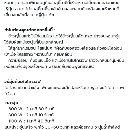
มี่
หอมกรุ่น ความพิเศษอยู่ที่ซอสสุกี้ยากิที่ให้รสหวานเค็มกลมกล่อมแบบ
กึ่
ญี่ปุ่น สอดไส้ด้วยสุกี้ยากี้รสเข้มข้น ผสมผสานถั่วเหลืองและหัวหอมที่
ง
เคี่ยวจนเข้าเนื้อแบบญี่ปุ่นแท้ๆ
สำ
เ
ร็
ทำไมต้องคุณต้องลองชิ้นนี้
:
จ
• ข้าวญี่ปุ่นแท้: ไม่ใช้ขนมปัง แต่ใช้ข้าวญี่ปุ่นคัดเกรด ย่างจนหอมกรุ่น
รู
ได้สัมผัสเหนียวนุ่มที่เป็นเอกลักษณ์
ป
• ไส้สุกี้ยากี้เข้มข้น: ไส้แน่นๆ ที่ผัดกับซอสถั่วเหลืองและหัวหอมใหญ่จน
เข้าเนื้อ ให้รสชาติ "หวานเค็ม" กลมกล่อม
อ
• ความอร่อย: ถึงจะแช่แข็ง แต่เมื่อผ่านไมโครเวฟ ข้าวจะกลับมานุ่มหนึบ
า
เหมือนเพิ่งปรุงเสร็จใหม่ๆ พร้อมกลิ่นหอมฟุ้งที่ชวนหิว
ห
า
ร
วิธีอุ่นด้วยไมโครเวฟ
ป
ไม่ต้องละลายน้ำแข็ง เพียงแกะซองเล็กน้อยหรือเจาะรู วางเข้าไมโครเวฟ
ร
ได้เลย
ะ
เวลาอุ่น
เ
• 600 W : 2 นาที 30 วินาที
ภ
• 800 W : 2 นาที 10 วินาที
ท
• 1100 W : 1 นาที 40 วินาที
เ
แนะนำ
: อุ่นเสร็จ พักไว้ 30–60 วินาที แล้วค่อยทาน จะนุ่มฉ่ำกำลังดี
ส้