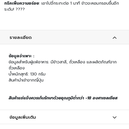
น
ทริคเพิ่มความอร่อย
: เอาไปจี่กระทะต่อ 1 นาที ข้าวจะหอมกรอบขึ้นอีก
ระดับ! ????
เ
ค
รื่
อ
รายละเอียด
ง
ป
รุ
ง
ข้อมูลจำเพาะ :
ร
ข้อมูลสำหรับผู้แพ้อาหาร: มีข้าวสาลี, ถั่วเหลือง และผลิตภัณฑ์จาก
ส
ถั่วเหลือง
น้ำหนักสุทธิ: 130 กรัม
ข้
สินค้านำเข้าจากญี่ปุ่น
า
ว
ญี่
สินค้าแช่แข็งควรเก็บรักษาด้วยอุณภูมิต่ำกว่า -18 องศาเซลเซียส
ปุ่
น
แ
ข้อมูลเพิ่มเติม
ล
ะ