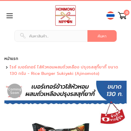
ข้าม
0
ไป
ยัง
เนื้อหา
หน้า
แรก
สินค้า
ทั่วไป
หน้าแรก
ไรซ์ เบอร์เกอร์ ไส้หัวหอมผสมถั่วเหลือง ปรุงรสสุกี้ยากี้ ขนาด
น
130 กรัม - Rice Burger Sukiyaki (Ajinomoto)
ม
แ
ล
Coming
ะ
Soon
เ
ค
รื่
อ
ง
ดื่