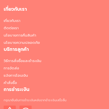
อาหาร
เกี่ยวกับเรา
แช่
เย็น
เกี่ยวกับเรา
ผ
ติดต่อเรา
ล
นโยบายการคืนสินค้า
ไ
ม้
นโยบายความปลอดภัย
แ
บริการลูกค้า
ล
ะ
ผั
วิธีการสั่งซื้อและชำระเงิน
ก
การจัดส่ง
แ
ช่
แจ้งการโอนเงิน
เ
คำสั่งซื้อ
ย็
การชำระเงิน
น
วั
กรุณายืนยันการชำระเงินหลังจากชำระเงินเสร็จสิ้น
ต