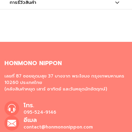
ผ
การรีวิวสินค้า
ง
โ
ร
ย
ข้
า
ว
วั
ต
HONMONO NIPPON
ถุ
ดิ
เลขที่ 87 ซอยอุดมสุข 37 บางจาก พระโขนง กรุงเทพมหานคร
บ
10260 ประเทศไทย
อ
(คลังสินค้าหยุด เสาร์ อาทิตย์ และวันหยุดนักขัตฤกษ์)
า
ห
า
โทร.
ร
095-524-9146
ญี่
อีเมล
ปุ่
น
contact@honmononippon.com