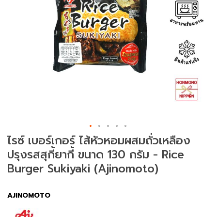
ม
ช
า
(
T
e
a
)
ข
น
SAVE ฿ 20.00
ม
ไรซ์ เบอร์เกอร์ ไส้หัวหอมผสมถั่วเหลือง
แ
ปรุงรสสุกี้ยากี้ ขนาด 130 กรัม - Rice
ล
ะ
Burger Sukiyaki (Ajinomoto)
ข
อ
ง
AJINOMOTO
ท
า