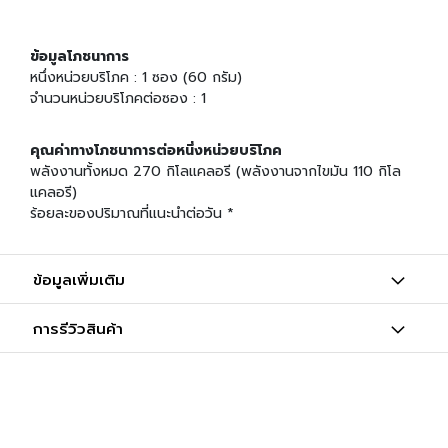
น
เ
ข้อมูลโภชนาการ
ค
หนึ่งหน่วยบริโภค : 1 ซอง (60 กรัม)
รื่
จำนวนหน่วยบริโภคต่อซอง : 1
อ
ง
คุณค่าทางโภชนาการต่อหนึ่งหน่วยบริโภค
ป
รุ
พลังงานทั้งหมด 270 กิโลแคลอรี (พลังงานจากไขมัน 110 กิโล
ง
แคลอรี)
ร
ร้อยละของปริมาณที่แนะนำต่อวัน *
ส
ข้
ข้อมูลเพิ่มเติม
า
ว
การรีวิวสินค้า
ญี่
ปุ่
น
แ
ล
ะ