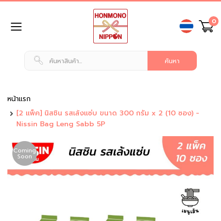
ข้าม
0
ไป
ยัง
เนื้อหา
หน้า
แรก
สินค้า
ทั่วไป
หน้าแรก
[2 แพ็ค] นิสชิน รสเล้งแซ่บ ขนาด 300 กรัม x 2 (10 ซอง) -
น
Nissin Bag Leng Sabb 5P
ม
แ
ล
Coming
ะ
Soon
เ
ค
รื่
อ
ง
ดื่