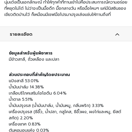
มี่
นุ่มเด้งเป็นเอกลักษณ์ ทำให้ทุกคำที่ทานเข้าไปคือประสบการณ์ความอร่อย
กึ่
ที่หยุดไม่ได้ ไม่ว่าจะเป็นมื้อดึก มื้อกลางวัน หรือมื้อไหนๆ แค่มีนิสซินซอง
ง
เขียวติดบ้านไว้ ก็เหมือนมีเชฟมือโปรมาปรุงเล้งแซ่บให้ทานถึงที่
สำ
เ
ร็
รายละเอียด
จ
รู
ป
ข้อมูลสำหรับผู้แพ้อาหาร
อ
มีข้าวสาลี, ถั่วเหลือง และปลา
า
ห
ส่วนประกอบที่สำคัญโดยประมาณ
า
แป้งสาลี 53.01%
ร
น้ำมันปาล์ม 14.38%
ป
เกลือบริโภคเสริมไอโอดีน 6.04%
ร
น้ำตาล 5.51%
ะ
น้ำมันปรุงรส (น้ำมันปาล์ม, น้ำมันหมู, กลิ่นพริก) 3.33%
เ
ภ
เครื่องปรุงรส (ซีอิ๊ว, น้ำปลา, กลูโคส, ซีอิ๊วผง, ผงไก่และหมู, ยีสต์
ท
สกัด) 2.20%
เ
เครื่องเทศ 0.83%
ส้
ต้นหอมอบแห้ง 0.03%