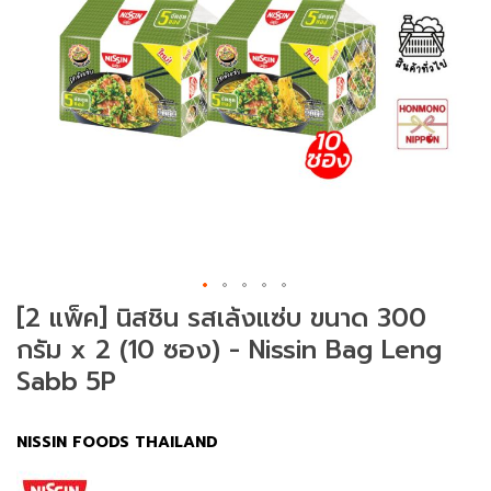
ม
ช
า
(
T
e
a
)
ข
น
ม
[2 แพ็ค] นิสชิน รสเล้งแซ่บ ขนาด 300
แ
กรัม x 2 (10 ซอง) - Nissin Bag Leng
ล
ะ
Sabb 5P
ข
อ
ง
NISSIN FOODS THAILAND
ท
า