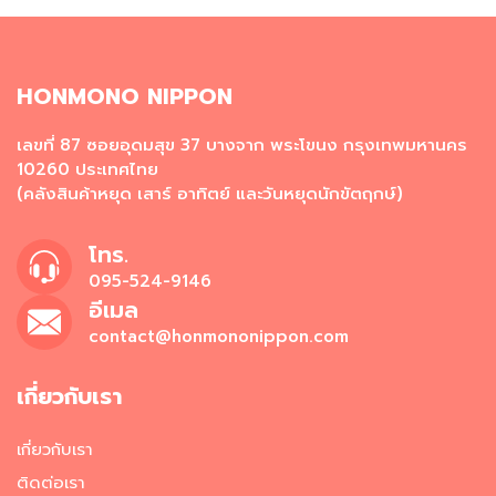
ผ
ง
โ
ร
HONMONO NIPPON
ย
ข้
า
เลขที่ 87 ซอยอุดมสุข 37 บางจาก พระโขนง กรุงเทพมหานคร
ว
10260 ประเทศไทย
(คลังสินค้าหยุด เสาร์ อาทิตย์ และวันหยุดนักขัตฤกษ์)
วั
ต
ถุ
โทร.
ดิ
095-524-9146
บ
อีเมล
อ
contact@honmononippon.com
า
ห
า
เกี่ยวกับเรา
ร
ญี่
ปุ่
เกี่ยวกับเรา
น
ติดต่อเรา