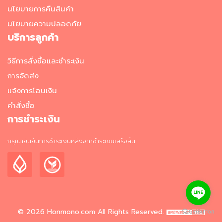
อาหาร
นโยบายการคืนสินค้า
แช่
นโยบายความปลอดภัย
เย็น
บริการลูกค้า
ผ
วิธีการสั่งซื้อและชำระเงิน
ล
ไ
การจัดส่ง
ม้
แจ้งการโอนเงิน
แ
ล
คำสั่งซื้อ
ะ
การชำระเงิน
ผั
ก
กรุณายืนยันการชำระเงินหลังจากชำระเงินเสร็จสิ้น
แ
ช่
เ
ย็
น
วั
ต
©
2026
Honmono.com
All Rights Reserved.