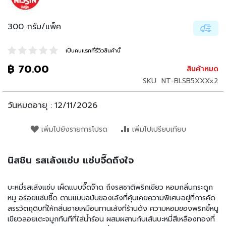
น
เ
ล่
300 กรัม/แพ็ค
น
เป็นคนแรกที่รีวิวสินค้านี้
อ
า
฿ 70.00
สินค้าหมด
ห
SKU
NT-BLSB5XXXx2
า
ร
กึ่
วันหมดอายุ :
12/11/2026
ง
สำ
เพิ่มไปยังรายการโปรด
เพิ่มไปเปรียบเทียบ
เ
ร็
จ
นิสชิน รสเล้งแซ่บ แซ่บจี๊ดถึงใจ
รู
ป
บะหมี่รสเล้งแซ่บ เผ็ดแบบจี๊ดจ๊าด ถึงรสชาติพริกเขียว หอมกลิ่นกระดูก
บ
หมู อร่อยแซ่บซี๊ด ตามแบบฉบับของเล้งที่คุ้นเคยความพิเศษอยู่ที่การคัด
ะ
สรรวัตถุดิบที่ให้กลิ่นอายเหมือนทานเล้งที่ร้านดัง ความหอมของพริกขี้หนู
ห
เขียวลอยเตะจมูกทันทีที่ใส่น้ำร้อน ผสมผสานกับเส้นบะหมี่สีเหลืองทองที่