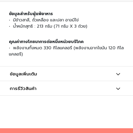
น
ข้อมูลสำหรับผู้แพ้อาหาร
เ
• มีข้าวสาลี, ถั่วเหลือง และปลา อาจมีไข่
ค
• น้ำหนักสุทธิ : 213 กรัม (71 กรัม X 3 ถ้วย)
รื่
อ
ง
คุณค่าทางโภชนาการต่อหนึ่งหน่วยบริโภค
ป
• พลังงานทั้งหมด 330 กิโลแคลอรี (พลังงานจากไขมัน 120 กิโล
รุ
แคลอรี)
ง
ร
ส
ข้อมูลเพิ่มเติม
ข้
า
การรีวิวสินค้า
ว
ญี่
ปุ่
น
แ
ล
ะ