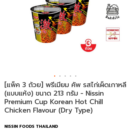
ม
ช
า
(
T
e
a
)
ข
น
ม
[แพ็ค 3 ถ้วย] พรีเมียม คัพ รสไก่เผ็ดเกาหลี
แ
(แบบแห้ง) ขนาด 213 กรัม - Nissin
ล
ะ
Premium Cup Korean Hot Chill
ข
Chicken Flavour (Dry Type)
อ
ง
ท
NISSIN FOODS THAILAND
า