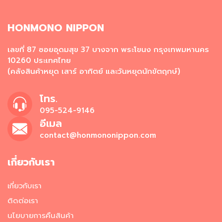
ผ
ง
โ
HONMONO NIPPON
ร
ย
เลขที่ 87 ซอยอุดมสุข 37 บางจาก พระโขนง กรุงเทพมหานคร
ข้
10260 ประเทศไทย
า
ว
(คลังสินค้าหยุด เสาร์ อาทิตย์ และวันหยุดนักขัตฤกษ์)
วั
โทร.
ต
095-524-9146
ถุ
ดิ
อีเมล
บ
contact@honmononippon.com
อ
า
เกี่ยวกับเรา
ห
า
ร
เกี่ยวกับเรา
ญี่
ปุ่
ติดต่อเรา
น
นโยบายการคืนสินค้า