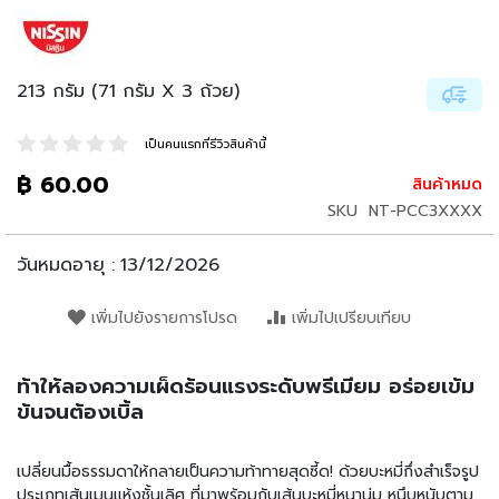
น
เ
ล่
น
213 กรัม (71 กรัม X 3 ถ้วย)
อ
า
เป็นคนแรกที่รีวิวสินค้านี้
ห
฿ 60.00
สินค้าหมด
า
ร
SKU
NT-PCC3XXXX
กึ่
ง
วันหมดอายุ :
13/12/2026
สำ
เ
เพิ่มไปยังรายการโปรด
เพิ่มไปเปรียบเทียบ
ร็
จ
รู
ท้าให้ลองความเผ็ดร้อนแรงระดับพรีเมียม อร่อยเข้ม
ป
ข้นจนต้องเบิ้ล
บ
ะ
เปลี่ยนมื้อธรรมดาให้กลายเป็นความท้าทายสุดซี้ด! ด้วยบะหมี่กึ่งสำเร็จรูป
ห
ประเภทเส้นเมนูแห้งชั้นเลิศ ที่มาพร้อมกับเส้นบะหมี่หนานุ่ม หนึบหนับตาม