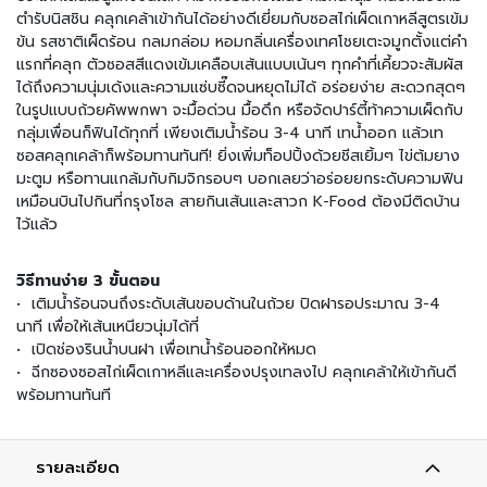
มี่
ตำรับนิสชิน คลุกเคล้าเข้ากันได้อย่างดีเยี่ยมกับซอสไก่เผ็ดเกาหลีสูตรเข้ม
กึ่
ข้น รสชาติเผ็ดร้อน กลมกล่อม หอมกลิ่นเครื่องเทศโชยเตะจมูกตั้งแต่คำ
ง
สำ
แรกที่คลุก ตัวซอสสีแดงเข้มเคลือบเส้นแบบเน้นๆ ทุกคำที่เคี้ยวจะสัมผัส
เ
ได้ถึงความนุ่มเด้งและความแซ่บซี๊ดจนหยุดไม่ได้ อร่อยง่าย สะดวกสุดๆ
ร็
ในรูปแบบถ้วยคัพพกพา จะมื้อด่วน มื้อดึก หรือจัดปาร์ตี้ท้าความเผ็ดกับ
จ
กลุ่มเพื่อนก็ฟินได้ทุกที่ เพียงเติมน้ำร้อน 3-4 นาที เทน้ำออก แล้วเท
รู
ซอสคลุกเคล้าก็พร้อมทานทันที! ยิ่งเพิ่มท็อปปิ้งด้วยชีสเยิ้มๆ ไข่ต้มยาง
ป
มะตูม หรือทานแกล้มกับกิมจิกรอบๆ บอกเลยว่าอร่อยยกระดับความฟิน
เหมือนบินไปกินที่กรุงโซล สายกินเส้นและสาวก K-Food ต้องมีติดบ้าน
อ
ไว้แล้ว
า
ห
วิธีทานง่าย 3 ขั้นตอน
า
ร
• เติมน้ำร้อนจนถึงระดับเส้นขอบด้านในถ้วย ปิดฝารอประมาณ 3-4
ป
นาที เพื่อให้เส้นเหนียวนุ่มได้ที่
ร
• เปิดช่องรินน้ำบนฝา เพื่อเทน้ำร้อนออกให้หมด
ะ
• ฉีกซองซอสไก่เผ็ดเกาหลีและเครื่องปรุงเทลงไป คลุกเคล้าให้เข้ากันดี
เ
พร้อมทานทันที
ภ
ท
เ
รายละเอียด
ส้