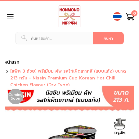
ข้าม
0
ไป
ยัง
เนื้อหา
หน้า
แรก
สินค้า
ทั่วไป
หน้าแรก
[แพ็ค 3 ถ้วย] พรีเมียม คัพ รสไก่เผ็ดเกาหลี (แบบแห้ง) ขนาด
น
213 กรัม - Nissin Premium Cup Korean Hot Chill
ม
Chicken Flavour (Dry Type)
แ
ล
Coming
ะ
Soon
เ
ค
รื่
อ
ง
ดื่