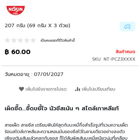
น
เ
ล่
น
207 กรัม (69 กรัม X 3 ถ้วย)
อ
า
เป็นคนแรกที่รีวิวสินค้านี้
ห
฿ 60.00
สินค้าหมด
า
ร
SKU
NT-PCZ3XXXX
กึ่
ง
วันหมดอายุ :
07/01/2027
สำ
เ
เพิ่มไปยังรายการโปรด
เพิ่มไปเปรียบเทียบ
ร็
จ
รู
เผ็ดซี๊ด...ซี้ดขยี้ใจ นัวชีสเน้น ๆ สไตล์เกาหลีแท้
ป
บ
สายเผ็ด สายชีส เตรียมฟินให้สุดกับบะหมี่กึ่งสำเร็จรูปที่รวมความเผ็ด
ะ
ร้อนสไตล์เกาหลีและความหอมมันของชีสไว้ในชามเดียวอย่างลงตัว
ห
เพียงต้มเส้นแล้วคลุกกับซอส ก็ได้สัมผัสเส้นบะหมี่เหนียวนุ่มที่เคลือบ