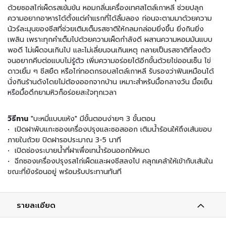
มี่
ด้วยซอสไก่เผ็ดรสเข้มข้น หอมกลิ่นเครื่องเทศสไตล์เกาหลี ช่วยปลุก
กึ่
ความอยากอาหารได้ตั้งแต่คำแรกที่ได้ลิ้มลอง ก่อนจะตามมาด้วยความ
ง
นัวร์ละมุนของชีสที่ช่วยเติมเต็มรสชาติให้กลมกล่อมยิ่งขึ้น ยิ่งกินยิ่ง
สำ
เพลิน เพราะทุกคำเต็มไปด้วยความเผ็ดกำลังดี ผสานความหอมมันแบบ
เ
ร็
พอดี ไม่เผ็ดจนเกินไป และไม่เลี่ยนจนเกินเหตุ กลายเป็นรสชาติที่ลงตัว
จ
จนอยากคีบต่อแบบไม่รู้ตัว เพิ่มความอร่อยได้อีกขั้นด้วยไข่ออนเซ็น ไข่
รู
ดาวเยิ้ม ๆ ชีสยืด หรือไก่ทอดกรอบสไตล์เกาหลี รับรองว่าฟินเหมือนได้
ป
นั่งกินร้านดังโดยไม่ต้องออกจากบ้าน เหมาะสำหรับมื้อกลางวัน มื้อเย็น
หรือมื้อดึกยามหิวก็อร่อยสะใจทุกเวลา
อ
า
วิธีทาน
"บะหมี่แบบแห้ง" มีขั้นตอนง่ายๆ 3 ขั้นตอน
ห
• เปิดฝาพับแกะซองเครื่องปรุงและซอสออก เติมน้ำร้อนให้ถึงเส้นขอบ
า
ภายในถ้วย ปิดฝารอประมาณ 3-5 นาที
ร
• เปิดช่องระบายน้ำที่ฝาเพื่อเทน้ำร้อนออกให้หมด
ป
ร
• ฉีกซองเครื่องปรุงรสไก่เผ็ดและผงชีสลงไป คลุกเคล้าให้เข้ากับเส้นใน
ะ
ขณะที่ยังร้อนอยู่ พร้อมรับประทานทันที
เ
ภ
ท
รายละเอียด
เ
ส้