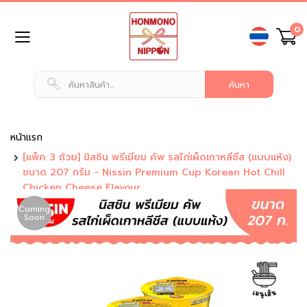
ข้าม
0
ไป
ยัง
เนื้อหา
หน้า
แรก
สินค้า
ทั่วไป
หน้าแรก
[แพ็ค 3 ถ้วย] นิสชิน พรีเมียม คัพ รสไก่เผ็ดเกาหลีชีส (แบบแห้ง)
น
ขนาด 207 กรัม - Nissin Premium Cup Korean Hot Chill
ม
Chicken Cheese Flavour
แ
ล
Coming
ะ
Soon
เ
ค
รื่
อ
ง
ดื่