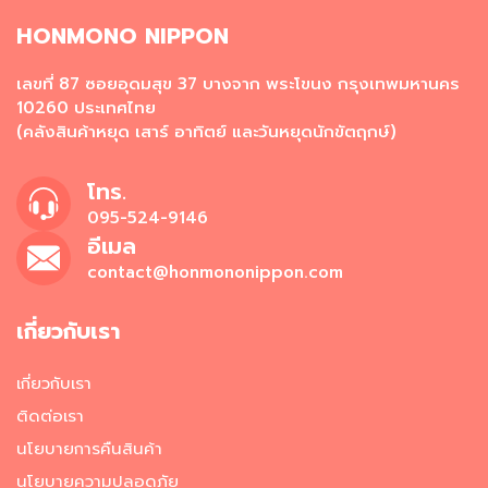
ผ
ง
HONMONO NIPPON
โ
ร
เลขที่ 87 ซอยอุดมสุข 37 บางจาก พระโขนง กรุงเทพมหานคร
ย
10260 ประเทศไทย
ข้
(คลังสินค้าหยุด เสาร์ อาทิตย์ และวันหยุดนักขัตฤกษ์)
า
ว
โทร.
วั
095-524-9146
ต
อีเมล
ถุ
ดิ
contact@honmononippon.com
บ
อ
เกี่ยวกับเรา
า
ห
า
เกี่ยวกับเรา
ร
ติดต่อเรา
ญี่
ปุ่
นโยบายการคืนสินค้า
น
นโยบายความปลอดภัย