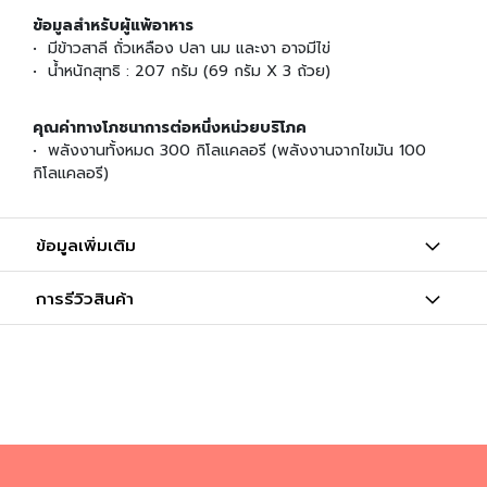
น
ข้อมูลสำหรับผู้แพ้อาหาร
• มีข้าวสาลี ถั่วเหลือง ปลา นม และงา อาจมีไข่
เ
• น้ำหนักสุทธิ : 207 กรัม (69 กรัม X 3 ถ้วย)
ค
รื่
อ
คุณค่าทางโภชนาการต่อหนึ่งหน่วยบริโภค
ง
• พลังงานทั้งหมด 300 กิโลแคลอรี (พลังงานจากไขมัน 100
ป
กิโลแคลอรี)
รุ
ง
ร
ข้อมูลเพิ่มเติม
ส
ข้
การรีวิวสินค้า
า
ว
ญี่
ปุ่
น
แ
ล
ะ