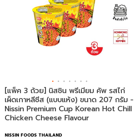
ม
ช
า
(
T
e
a
)
ข
น
ม
[แพ็ค 3 ถ้วย] นิสชิน พรีเมียม คัพ รสไก่
แ
เผ็ดเกาหลีชีส (แบบแห้ง) ขนาด 207 กรัม -
ล
ะ
Nissin Premium Cup Korean Hot Chill
ข
Chicken Cheese Flavour
อ
ง
ท
NISSIN FOODS THAILAND
า