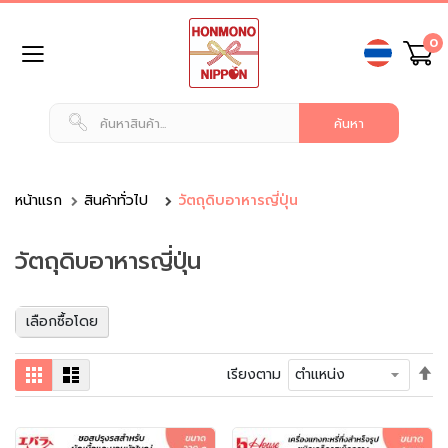
ข้าม
0
ไป
ยัง
เนื้อหา
หน้า
แรก
สินค้า
ทั่วไป
หน้าแรก
สินค้าทั่วไป
วัตถุดิบอาหารญี่ปุ่น
น
วัตถุดิบอาหารญี่ปุ่น
ม
แ
ล
ะ
เลือกซื้อโดย
เ
ค
ตั้
ตาราง
รายการ
เรียงตาม
รื่
ค่า
อ
เร
ง
จา
ดื่