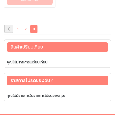
ห
ญี่ปุ่น ที่ผสานความหวานของ
• แฮมเบิร์กญี่ปุ่น
มะเขือเทศสุกเข้ากับเครื่องเทศและ
ว
• ข้าวผัดซอสมะเขือเทศ
ซอสสูตรต้นตำรับของโอตาฟุกุ
า
• ไส้กรอกผัดซอส
จนได้รสชาติกลมกล่อม หอมละมุน
น
ไม่เปรี้ยวจัด และไม่หวานเลี่ยน ให้
แ
ความอร่อยที่มีมิติมากกว่าซอส
หน้า
ช่
หน้า
ก่อน
หน้า
หน้า
คุณ
1
2
3
มะเขือเทศทั่วไป ทั้งความหวาน
แ
ความเปรี้ยว และความหอมที่ลงตัว
หน้า
กำลัง
ข็
ในทุกคำ ซอสนี้เหมาะสำหรับเมนู
ง
ยอดนิยมของญี่ปุ่น ไม่ว่าจะเป็น
อ่าน
สินค้าเปรียบเทียบ
สปาเกตตีนาโปลิตัน ข้าวห่อไข่
หน้า
(Omurice) แฮมเบิร์ก ไส้กรอก
ขายส่ง
รวมถึงใช้เป็นซอสสำหรับผัดหรือ
ซอสจิ้ม ก็ช่วยเพิ่มรสชาติให้อร่อย
คุณไม่มีรายการเปรียบเทียบ
อ
เข้มข้นแบบต้นตำรับญี่ปุ่นได้อย่าง
า
ง่ายดาย ไม่ว่าจะทำอาหารรับ
ห
ประทานเองที่บ้าน ใช้ในร้านอาหาร
รายการโปรดของฉัน
า
คาเฟ่ ก็ช่วยให้ทุกเมนูมีรสชาติ
ร
อร่อยเหมือนเชฟญี่ปุ่นปรุงเอง
และใช้งานสะดวก ควบคุมปริมาณ
ท
ได้ง่าย จัดเก็บสะดวก ช่วยให้การ
ะ
คุณไม่มีรายการในรายการโปรดของคุณ
ปรุงอาหารเป็นเรื่องง่าย และเติม
เ
เต็มทุกมื้อให้อร่อยได้อย่างมือ
ล
อาชีพ
แ