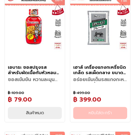
มา
ม
ไป
น้
ช
า
(
T
e
a
)
เอบาระ ซอสปรุงรส
เฮาส์ เครื่องแกงกะหรี่ชนิด
ข
สำหรับผัดเนื้อกับหัวหอม
เกล็ด รสเผ็ดกลาง ขนาด 1
น
ใหญ่ ขนาด 220 กรัม -
กิโลกรัม - House Java
ซอสเข้มข้น หวานละมุน
อร่อยเข้มเต็มรสแกงกะหรี่
ม
Tomada Barayaki No
Curry Flake
กลมกล่อม... อร่อยจน
สูตรเชฟญี่ปุ่นแท้ ละลาย
Tare Chukara
แ
ต้องเติมข้าว
ง่าย อร่อยฟินทุกคำ
฿ 109.00
฿ 499.00
หากคุณกำลังมองหาเคล็ดลับใน
หากพูดถึงเมนูอาหารญี่ปุ่นที่ครอง
ล
฿ 79.00
฿ 399.00
การทำอาหารญี่ปุ่นให้อร่อยเหมือน
ใจคนทั่วโลกมาอย่างยาวนาน
ะ
วิธีการใช้ / วิธีการทำ
(สูตร
เครื่องแกงกะหรี่กึ่งสำเร็จรูป ชนิด
เชฟมาทำเอง ต้องไม่พลาด ซอส
"แกงกะหรี่ญี่ปุ่น" คงเป็นหนึ่งใน
คำแนะนำ
: ก่อนใช้ควรเขย่าขวดให้
ข
สำหรับ 3-4 คนทาน)
เกล็ด ผลิตจากการผสมผสานของ
บาร์บีคิว โทวาดะ บาระยากิ จาก
เมนูยอดนิยมที่หลายคนนึกถึง
เข้ากัน และหลังจากเปิดขวดแล้ว
ขั้นตอนการทำ
สินค้าหมด
หยิบใส่ตะกร้า
อ
• เตรียมวัตถุดิบ: หั่นหอมหัวใหญ่
เครื่องเทศคุณภาพดี ผัก และ
แบรนด์เอบาระ ผู้นำด้านซอสปรุง
ด้วยเอกลักษณ์ของซอสแกงกะหรี่
ต้องเก็บรักษาในตู้เย็น
• ตั้งกระทะหรือหม้อหนา เติม
ขนาดกลาง 2 หัว ให้เป็นแว่นกว้าง
วัตถุดิบที่คัดสรรอย่างพิถีพิถัน จน
ง
แนะนำอาหาร
รสอันดับต้นๆ ของญี่ปุ่น คำว่า
ที่มีความเข้มข้น กลมกล่อม หอม
น้ำมันพืชให้ร้อน นำเนื้อสัตว์และผัก
ประมาณ 1 ซม. และเตรียมเนื้อสัตว์
ได้รสชาติที่เป็นเอกลักษณ์ของ
• โทวาดะ บาระยากิเนื้อ/หมู (เมนู
ท
"บาระยากิ" (Barayaki) คือเมนูพื้น
เครื่องเทศ และรับประทานง่าย
ที่หั่นขนาดพอดีคำลงไปผัดให้เข้า
(เนื้อวัว หรือเนื้อหมูส่วนสามชั้น/
แกงกะหรี่ญี่ปุ่นแท้ มีความหอม
หลัก): ผัดเนื้อสไลด์กับหอมหัว
า
เมืองอันเป็นความภาคภูมิใจของ
ทำให้เป็นเมนูที่เหมาะสำหรับทุกเพศ
กันจนสุกได้ที่
สไลด์) ปริมาณ 240 กรัม
ของเครื่องเทศที่ไม่ฉุนจนเกินไป ให้