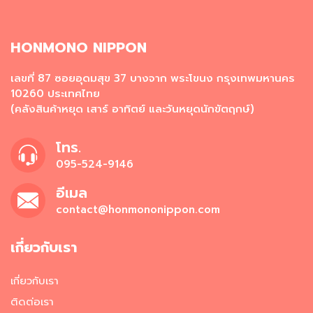
ช่
แ
ข็
ง
HONMONO NIPPON
วั
เลขที่ 87 ซอยอุดมสุข 37 บางจาก พระโขนง กรุงเทพมหานคร
ต
10260 ประเทศไทย
ถุ
(คลังสินค้าหยุด เสาร์ อาทิตย์ และวันหยุดนักขัตฤกษ์)
ดิ
บ
อ
โทร.
า
095-524-9146
ห
า
อีเมล
ร
contact@honmononippon.com
ญี่
ปุ่
น
เกี่ยวกับเรา
อ
เกี่ยวกับเรา
า
ห
ติดต่อเรา
า