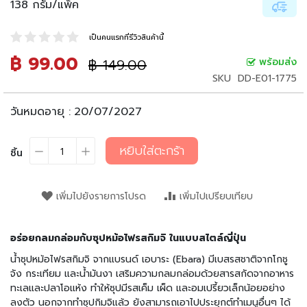
138 กรัม/แพ็ค
น
เ
ล่
เป็นคนแรกที่รีวิวสินค้านี้
น
฿ 99.00
ราคา
฿ 149.00
พร้อมส่ง
ราคา
อ
ปรกติ
พิเศษ
SKU
DD-E01-1775
า
ห
วันหมดอายุ :
20/07/2027
า
ร
กึ่
หยิบใส่ตะกร้า
ชิ้น
ง
สำ
เ
เพิ่มไปยังรายการโปรด
เพิ่มไปเปรียบเทียบ
ร็
จ
รู
ป
อร่อยกลมกล่อมกับซุปหม้อไฟรสกิมจิ ในแบบสไตล์ญี่ปุ่น
น้ำซุปหม้อไฟรสกิมจิ จากแบรนด์ เอบาระ (Ebara) มีเบสรสชาติจากโกชู
บ
จัง กระเทียม และน้ำมันงา เสริมความกลมกล่อมด้วยสารสกัดจากอาหาร
ะ
ทะเลและปลาโอแห้ง ทำให้ซุปมีรสเค็ม เผ็ด และอมเปรี้ยวเล็กน้อยอย่าง
ห
ลงตัว นอกจากทำซุปกิมจิแล้ว ยังสามารถเอาไปประยุกต์ทำเมนูอื่นๆ ได้