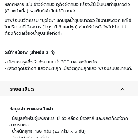
มี่
หลากหลาย เช่น ข้าวผัดกิมจิ อุด้งผัดกิมจิ หรือจะใช้เป็นเบสทำซุปกิวด้ง
กึ่
(ข้าวหน้าเนื้อ) รสเผ็ดก็เข้ากันได้ดีมากค่ะ
ง
สำ
มาพร้อมนวัตกรรม “ปุจิโตะ” แคปซูลน้ำซุปขนาดจิ๋ว ใช้งานสะดวก แค่ใช้
เ
ในปริมาณที่ต้องการ (1 ถุง มี 6 แคปซูล) ช่วยให้ทำหม้อไฟได้ง่าย ไม่
ร็
ต้องกังวลเรื่องน้ำซุปเหลือทิ้งค่ะ
จ
รู
ป
วิธีทำหม้อไฟ (สำหรับ 2 ที่)
อ
• เปิดแคปซูลจิ๋ว 2 ถ้วย และน้ำ 300 มล. ลงในหม้อ
า
• ใส่วัตถุดิบต่างๆ แล้วต้มให้สุก เมื่อวัตถุดิบสุกแล้ว พร้อมรับประทานค่ะ
ห
า
ร
รายละเอียด
ป
ร
ะ
ข้อมูลจำเพาะของสินค้า
เ
ภ
• ข้อมูลสำหรับผู้แพ้อาหาร: มี ถั่วเหลือง ข้าวสาลี และผลิตภัณฑ์จาก
ท
อาหารทะเล
เ
• น้ำหนักสุทธิ: 138 กรัม (23 กรัม x 6 ชิ้น)
ส้
• สินค้านำเข้าจากญี่ปุ่น