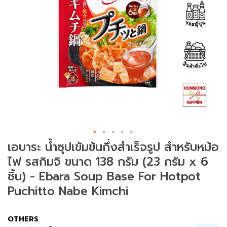
ม
ช
า
(
T
e
a
)
ข
น
SAVE ฿ 50.00
ม
เอบาระ น้ำซุปเข้มข้นกึ่งสำเร็จรูป สำหรับหม้อ
แ
ไฟ รสกิมจิ ขนาด 138 กรัม (23 กรัม x 6
ล
ะ
ชิ้น) - Ebara Soup Base For Hotpot
ข
Puchitto Nabe Kimchi
อ
ง
ท
OTHERS
า