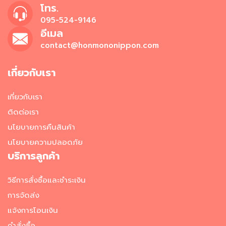
ผ
โทร.
ง
095-524-9146
โ
อีเมล
ร
ย
contact@honmononippon.com
ข้
า
เกี่ยวกับเรา
ว
วั
เกี่ยวกับเรา
ต
ติดต่อเรา
ถุ
ดิ
นโยบายการคืนสินค้า
บ
นโยบายความปลอดภัย
อ
า
บริการลูกค้า
ห
า
วิธีการสั่งซื้อและชำระเงิน
ร
ญี่
การจัดส่ง
ปุ่
แจ้งการโอนเงิน
น
คำสั่งซื้อ