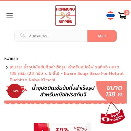
ข้าม
0
ไป
ยัง
เนื้อหา
หน้า
แรก
สินค้า
ทั่วไป
หน้าแรก
เอบาระ น้ำซุปเข้มข้นกึ่งสำเร็จรูป สำหรับหม้อไฟ รสกิมจิ ขนาด
น
138 กรัม (23 กรัม x 6 ชิ้น) - Ebara Soup Base For Hotpot
ม
Puchitto Nabe Kimchi
แ
ล
-34%
ะ
เ
ค
รื่
อ
ง
ดื่