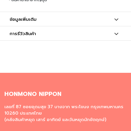
น
เ
ข้อมูลเพิ่มเติม
ค
รื่
อ
การรีวิวสินค้า
ง
ป
รุ
ง
ร
ส
ข้
า
ว
HONMONO NIPPON
ญี่
ปุ่
เลขที่ 87 ซอยอุดมสุข 37 บางจาก พระโขนง กรุงเทพมหานคร
น
10260 ประเทศไทย
แ
(คลังสินค้าหยุด เสาร์ อาทิตย์ และวันหยุดนักขัตฤกษ์)
ล
ะ