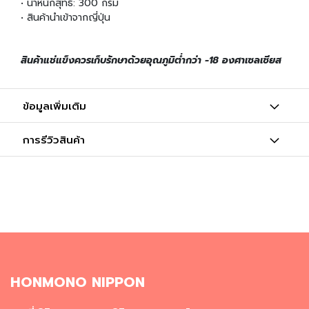
ผ
• น้ำหนักสุทธิ: 300 กรัม
ง
• สินค้านำเข้าจากญี่ปุ่น
โ
ร
ย
สินค้าแช่แข็งควรเก็บรักษาด้วยอุณภูมิต่ำกว่า -18 องศาเซลเซียส
ข้
า
ว
ข้อมูลเพิ่มเติม
วั
การรีวิวสินค้า
ต
ถุ
ดิ
บ
อ
า
ห
า
ร
ญี่
ปุ่
HONMONO NIPPON
น