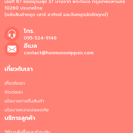
เลขที่ 87 ซอยอุดมสุข 37 บางจาก พระโขนง กรุงเทพมหานคร
อาหาร
10260 ประเทศไทย
แช่
(คลังสินค้าหยุด เสาร์ อาทิตย์ และวันหยุดนักขัตฤกษ์)
เย็น
โทร.
ผ
095-524-9146
ล
ไ
อีเมล
ม้
contact@honmononippon.com
แ
ล
ะ
เกี่ยวกับเรา
ผั
ก
เกี่ยวกับเรา
แ
ช่
ติดต่อเรา
เ
นโยบายการคืนสินค้า
ย็
น
นโยบายความปลอดภัย
บริการลูกค้า
วั
ต
วิธีการสั่งซื้อและชำระเงิน