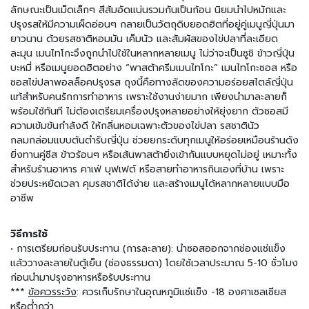
มี่
ลักษณะเป็นเม็ดเล็กๆ สีส้มอัดแน่นรวมกันเป็นก้อน นิยมนำไปหมักและ
กึ่
ปรุงรสให้มีความเผ็ดอ่อนๆ กลายเป็นวัตถุดิบยอดฮิตที่อยู่คู่เมนูญี่ปุ่นมา
ง
ยาวนาน ด้วยรสชาติหอมมัน เค็มนัว และสัมผัสของไข่ปลาที่ละเอียด
สำ
ละมุน เมนไทโกะจึงถูกนำไปใช้ในหลากหลายเมนู ไม่ว่าจะเป็นซูชิ ข้าวญี่ปุ่น
เ
บะหมี่ หรือเมนูยอดฮิตอย่าง “พาสต้าครีมเมนไทโกะ” เมนไทโกะซอส หรือ
ร็
จ
ซอสไข่ปลาพอลล็อคปรุงรส ถุงนี้คือทางลัดของความอร่อยสไตล์ญี่ปุ่น
รู
แท้สำหรับคนรักการทำอาหาร เพราะใช้งานง่ายมาก เพียงนำมาละลายก็
ป
พร้อมใช้ทันที ไม่ต้องเตรียมเครื่องปรุงหลายอย่างให้ยุ่งยาก ตัวซอสมี
ความเข้มข้นกำลังดี ให้กลิ่นหอมเฉพาะตัวของไข่ปลา รสชาตินัว
อ
กลมกล่อมแบบต้นตำรับญี่ปุ่น ช่วยยกระดับทุกเมนูให้อร่อยเหมือนร้านดัง
า
ยิ่งทานคู่ชีส ข้าวร้อนๆ หรือเส้นพาสต้ายิ่งเข้ากันแบบหยุดไม่อยู่ เหมาะทั้ง
ห
สำหรับร้านอาหาร คาเฟ่ บุฟเฟต์ หรือสายทำอาหารกินเองที่บ้าน เพราะ
า
ช่วยประหยัดเวลา คุมรสชาติได้ง่าย และสร้างเมนูได้หลากหลายแบบมือ
ร
อาชีพ
ป
ร
ะ
วิธีการใช้
เ
• การเตรียมก่อนรับประทาน (การละลาย): นำซอสออกจากช่องแช่แข็ง
ภ
แล้ววางละลายในตู้เย็น (ช่องธรรมดา) โดยใช้เวลาประมาณ 5-10 ชั่วโมง
ท
ก่อนนำมาปรุงอาหารหรือรับประทาน
เ
***
ข้อควรระวัง
: ควรเก็บรักษาในอุณหภูมิแช่แข็ง -18 องศาเซลเซียส
ส้
หรือต่ำกว่า