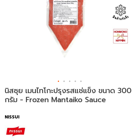
ม
ช
า
(
T
e
a
)
ข
น
SAVE ฿ 70.00
ม
นิสซุย เมนไทโกะปรุงรสแช่แข็ง ขนาด 300
แ
กรัม - Frozen Mantaiko Sauce
ล
ะ
ข
NISSUI
อ
ง
ท
า