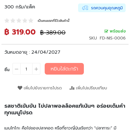
น
300 กรัม/แพ็ค
รถควบคุมอุณหภูมิ
เ
ล่
น
เป็นคนแรกที่รีวิวสินค้านี้
฿ 319.00
ราคา
อ
฿ 389.00
พร้อมส่ง
ราคา
า
ปรกติ
พิเศษ
SKU
FD-NIS-0006
ห
า
วันหมดอายุ :
24/04/2027
ร
กึ่
ง
หยิบใส่ตะกร้า
ชิ้น
สำ
เ
ร็
เพิ่มไปยังรายการโปรด
เพิ่มไปเปรียบเทียบ
จ
รู
ป
รสชาติเข้มข้น ไข่ปลาพอลล็อคแท้เน้นๆ อร่อยเต็มคำ
ทุกเมนูโปรด
บ
ะ
ห
เมนไทโกะ คือไข่ของปลาคอด หรือที่ชาวญี่ปุ่นเรียกว่า “ปลาทาระ” มี