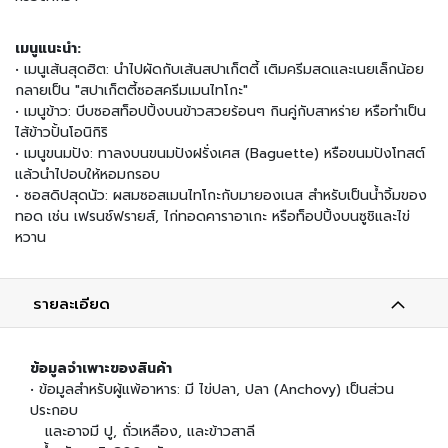
น
เมนูแนะนำ:
เ
• เมนูเส้นสุดฮิต: นำไปผัดกับเส้นสปาเก็ตตี้ เติมครีมสดและเนยเล็กน้อย
ค
กลายเป็น "สปาเก็ตตี้ซอสครีมเมนไทโกะ"
รื่
อ
• เมนูข้าว: บีบซอสท็อปปิ้งบนข้าวสวยร้อนๆ กินคู่กับสาหร่าย หรือทำเป็น
ง
ไส้ข้าวปั้นโอนิกิริ
ป
• เมนูขนมปัง: ทาลงบนขนมปังฝรั่งเศส (Baguette) หรือขนมปังโทสต์
รุ
แล้วนำไปอบให้หอมกรอบ
ง
• ซอสดิปสุดนัว: ผสมซอสเมนไทโกะกับมายองเนส สำหรับเป็นน้ำจิ้มของ
ร
ทอด เช่น เฟรนช์ฟรายส์, ไก่ทอดคาราอาเกะ หรือท็อปปิ้งบนซูชิและไข่
ส
หวาน
ข้
า
รายละเอียด
ว
ญี่
ปุ่
ข้อมูลจำเพาะของสินค้า
น
• ข้อมูลสำหรับผู้แพ้อาหาร: มี ไข่ปลา, ปลา (Anchovy) เป็นส่วน
แ
ประกอบ
ล
ะ
และอาจมี ปู, ถั่วเหลือง, และข้าวสาลี