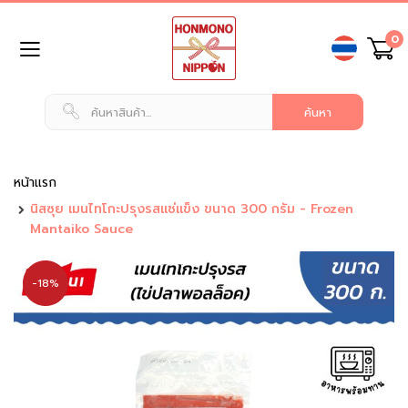
ข้าม
0
ไป
ยัง
เนื้อหา
หน้า
แรก
สินค้า
ทั่วไป
หน้าแรก
นิสซุย เมนไทโกะปรุงรสแช่แข็ง ขนาด 300 กรัม - Frozen
น
Mantaiko Sauce
ม
แ
ล
-18%
ะ
เ
ค
รื่
อ
ง
ดื่