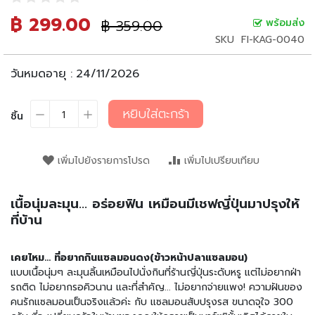
น
เ
฿ 299.00
ราคา
฿ 359.00
พร้อมส่ง
ราคา
ล่
ปรกติ
พิเศษ
SKU
FI-KAG-0040
น
วันหมดอายุ :
24/11/2026
อ
า
ห
หยิบใส่ตะกร้า
ชิ้น
า
ร
กึ่
ง
เพิ่มไปยังรายการโปรด
เพิ่มไปเปรียบเทียบ
สำ
เ
เนื้อนุ่มละมุน... อร่อยฟิน เหมือนมีเชฟญี่ปุ่นมาปรุงให้
ร็
จ
ที่บ้าน
รู
ป
เคยไหม... ที่อยากกินแซลมอนดง(ข้าวหน้าปลาแซลมอน)
บ
แบบเนื้อนุ่มๆ ละมุนลิ้นเหมือนไปนั่งกินที่ร้านญี่ปุ่นระดับหรู แต่ไม่อยากฝ่า
ะ
รถติด ไม่อยากรอคิวนาน และที่สำคัญ... ไม่อยากจ่ายแพง! ความฝันของ
ห
คนรักแซลมอนเป็นจริงแล้วค่ะ กับ แซลมอนสับปรุงรส ขนาดจุใจ 300