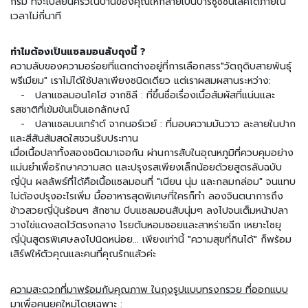
มี่
กรัม ที่จะเปลี่ยนครัวในบ้านของคุณให้กลายเป็นบาร์ซูชิชั้นเลิศได้ภายใน
กึ่
เวลาไม่กี่นาที
ง
สำ
ทำไมต้องเป็นแซลมอนสับถุงนี้ ?
เ
ความลับของความอร่อยที่แตกต่างอยู่ที่การเลือกสรร"วัตถุดิบสายพันธุ์
ร็
พรีเมียม" เราไม่ได้ใช้ปลาเพียงชนิดเดียว แต่เราผสมผสานระหว่าง:
จ
- ปลาแซลมอนโคโฮ จากชิลี : ที่ขึ้นชื่อเรื่องเนื้อสัมผัสที่แน่นและ
รู
ป
รสชาติที่เข้มข้นเป็นเอกลักษณ์
- ปลาแซลมนเทร้าต์ จากนอร์เวย์ : ที่มอบความมันวาว ละลายในปาก
อ
และสีสันส้มสดใสชวนรับประทาน
า
เมื่อเนื้อปลาทั้งสองชนิดมาเจอกัน ผ่านการสับในอุณหภูมิที่ควบคุมอย่าง
ห
แม่นยำเพื่อรักษาความสด และปรุงรสเพียงเล็กน้อยด้วยสูตรลับฉบับ
า
ญี่ปุ่น ผลลัพธ์ที่ได้คือเนื้อแซลมอนที่ "เนียน นุ่ม และกลมกล่อม" จนแทบ
ร
ไม่ต้องปรุงอะไรเพิ่ม มื้ออาหารสุดพิเศษที่ใครก็ทำ ลองจินตนาการถึง
ป
ข้าวสวยญี่ปุ่นร้อนๆ สักชาม บีบแซลมอนสับนุ่มๆ ลงไปจนเต็มหน้าปลา
ร
วางไข่แดงสดไว้ตรงกลาง โรยต้นหอมซอยและสาหร่ายฉีก เหยาะโชยุ
ะ
ญี่ปุ่นสูตรพิเศษลงไปนิดหน่อย... เพียงเท่านี้ "ความสุขที่กินได้" ก็พร้อม
เ
เสิร์ฟให้ตัวคุณและคนที่คุณรักแล้วค่ะ
ภ
ท
เ
ความสะดวกที่มาพร้อมกับคุณภาพ ในถุงรูปแบบทรงกรวย ที่ออกแบบ
ส้
มาเพื่อคนยุคใหม่โดยเฉพาะ
: