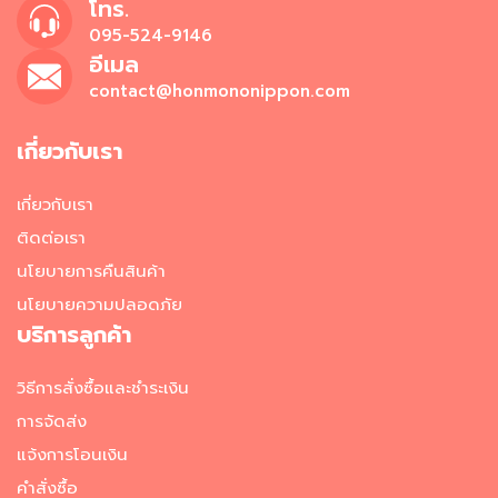
ถุ
โทร.
ดิ
095-524-9146
บ
อีเมล
แ
ช่
contact@honmononippon.com
เ
ย็
เกี่ยวกับเรา
น
อาหาร
เกี่ยวกับเรา
แช่
ติดต่อเรา
แข็ง
นโยบายการคืนสินค้า
อ
นโยบายความปลอดภัย
า
บริการลูกค้า
ห
า
วิธีการสั่งซื้อและชำระเงิน
ร
ท
การจัดส่ง
ะ
แจ้งการโอนเงิน
เ
ล
คำสั่งซื้อ