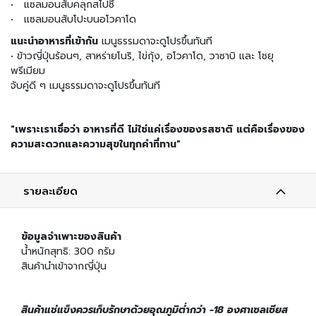
ผ
• แซลมอนสับคลุกสไปซี่
ง
• แซลมอนสับโปะบนอโวคาโด
โ
แนะนำอาหารที่เข้ากัน
เมนูธรรมดาจะดูโปรขึ้นทันที
ร
• ข้าวญี่ปุ่นร้อนๆ, สาหร่ายโนริ, ไข่กุ้ง, อโวคาโด, วาซาบิ และ โชยุ
ย
พรีเมียม
ข้
จับคู่ดี ๆ เมนูธรรมดาจะดูโปรขึ้นทันที
า
ว
วั
"เพราะเราเชื่อว่า อาหารที่ดี ไม่ใช่แค่เรื่องของรสชาติ แต่คือเรื่องของ
ต
ความสะดวกและความสุขในทุกคำที่ทาน"
ถุ
ดิ
บ
รายละเอียด
อ
า
ห
ข้อมูลจำเพาะของสินค้า
า
น้ำหนักสุทธิ: 300 กรัม
ร
สินค้านำเข้าจากญี่ปุ่น
ญี่
ปุ่
น
สินค้าแช่แข็งควรเก็บรักษาด้วยอุณภูมิต่ำกว่า -18 องศาเซลเซียส