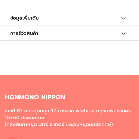
อาหาร
แช่
ข้อมูลเพิ่มเติม
เย็น
การรีวิวสินค้า
ผ
ล
ไ
ม้
แ
ล
ะ
ผั
ก
แ
ช่
HONMONO NIPPON
เ
ย็
เลขที่ 87 ซอยอุดมสุข 37 บางจาก พระโขนง กรุงเทพมหานคร
น
10260 ประเทศไทย
(คลังสินค้าหยุด เสาร์ อาทิตย์ และวันหยุดนักขัตฤกษ์)
วั
ต