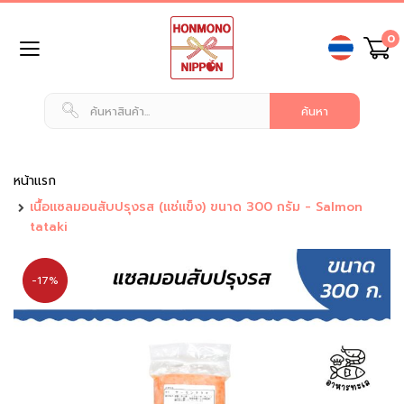
ข้าม
0
ไป
ยัง
เนื้อหา
หน้า
แรก
สินค้า
ทั่วไป
หน้าแรก
เนื้อแซลมอนสับปรุงรส (แช่แข็ง) ขนาด 300 กรัม - Salmon
น
tataki
ม
แ
ล
-17%
ะ
เ
ค
รื่
อ
ง
ดื่