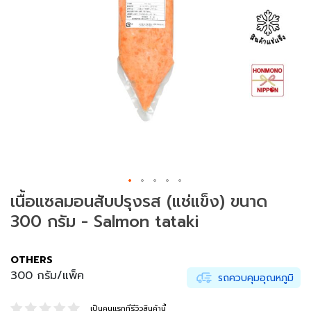
ม
ช
า
(
T
e
a
)
ข
น
SAVE ฿ 60.00
ม
เนื้อแซลมอนสับปรุงรส (แช่แข็ง) ขนาด
แ
300 กรัม - Salmon tataki
ล
ะ
ข
OTHERS
อ
ง
300 กรัม/แพ็ค
รถควบคุมอุณหภูมิ
ท
า
เป็นคนแรกที่รีวิวสินค้านี้