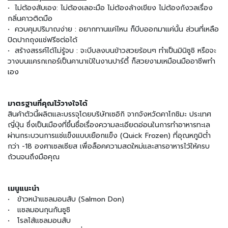
น
• ไม่ต้องสับเอง: ไม่ต้องเลอะมือ ไม่ต้องล้างเขียง ไม่ต้องกังวลเรื่อง
กลิ่นคาวติดมือ
เ
• ควบคุมปริมาณง่าย : อยากทานแค่ไหน ก็บีบออกมาแค่นั้น ส่วนที่เหลือ
ค
ปิดปากถุงแช่ฟรีซต่อได้
รื่
• สร้างสรรค์ได้ไม่รู้จบ : จะบีบลงบนข้าวสวยร้อนๆ ทำเป็นมินิซูชิ หรือจะ
อ
วางบนแครกเกอร์เป็นคานาเป้ในงานปาร์ตี้ ก็สวยงามเหมือนมืออาชีพทำ
ง
เอง
ป
รุ
ง
มาตรฐานที่คุณไว้วางใจได้
ร
สินค้าตัวนี้ผลิตและบรรจุโดยบริษัทเซอิกิ จากจังหวัดคาโกชิมะ ประเทศ
ส
ญี่ปุ่น ซึ่งเป็นเมืองที่ขึ้นชื่อเรื่องความละเอียดอ่อนในการทำอาหารทะเล
ผ่านกระบวนการแช่แข็งแบบเยือกแข็ง (Quick Frozen) ที่อุณหภูมิต่ำ
ข้
กว่า -18 องศาเซลเซียส เพื่อล็อคความสดใหม่และสารอาหารไว้ให้ครบ
า
ถ้วนจนถึงมือคุณ
ว
ญี่
ปุ่
เมนูแนะนำ
น
แ
• ข้าวหน้าแซลมอนสับ (Salmon Don)
ล
• แซลมอนกุนกันซูชิ
ะ
• โรลไส้แซลมอนสับ