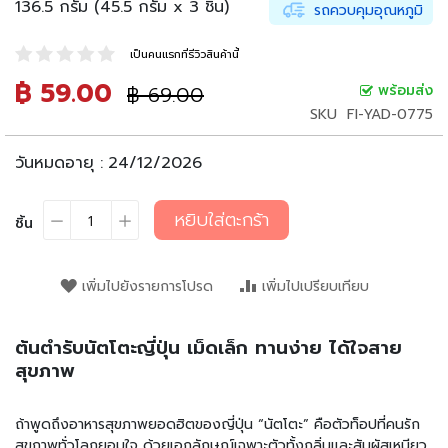
136.5 กรัม (45.5 กรัม x 3 ชิ้น)
น
รถควบคุมอุณหภูมิ
เ
ล่
เป็นคนแรกที่รีวิวสินค้านี้
น
฿ 59.00
ราคา
฿ 69.00
พร้อมส่ง
ราคา
อ
ปรกติ
พิเศษ
SKU
FI-YAD-0775
า
ห
วันหมดอายุ :
24/12/2026
า
ร
กึ่
หยิบใส่ตะกร้า
ชิ้น
ง
สำ
เ
เพิ่มไปยังรายการโปรด
เพิ่มไปเปรียบเทียบ
ร็
จ
รู
ต้นตำรับนัตโตะญี่ปุ่น เม็ดเล็ก ทานง่าย ได้ใจสาย
ป
สุขภาพ
บ
ะ
ถ้าพูดถึงอาหารสุขภาพยอดฮิตของญี่ปุ่น “นัตโตะ” คือตัวท็อปที่คนรัก
ห
สุขภาพทั่วโลกยอมใจ ด้วยเอกลักษณ์เฉพาะตัวทั้งกลิ่นและสัมผัสเหนียว