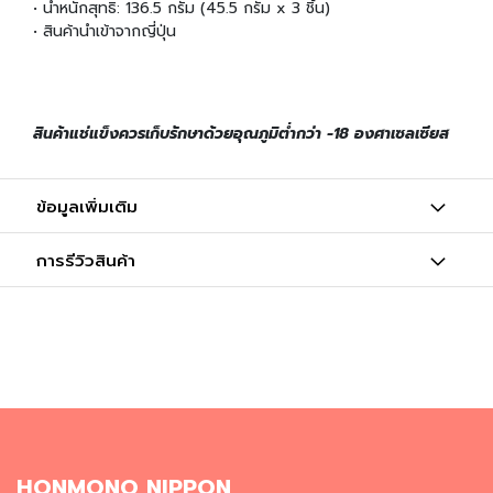
ผ
• น้ำหนักสุทธิ: 136.5 กรัม (45.5 กรัม x 3 ชิ้น)
ง
• สินค้านำเข้าจากญี่ปุ่น
โ
ร
ย
ข้
สินค้าแช่แข็งควรเก็บรักษาด้วยอุณภูมิต่ำกว่า -18 องศาเซลเซียส
า
ว
วั
ข้อมูลเพิ่มเติม
ต
ถุ
การรีวิวสินค้า
ดิ
บ
อ
า
ห
า
ร
ญี่
ปุ่
น
HONMONO NIPPON