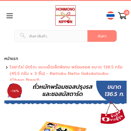
ข้าม
0
ไป
ยัง
เนื้อหา
หน้า
แรก
สินค้า
ทั่วไป
หน้าแรก
โอฮาโย่ นัตโตะ แบบเม็ดเล็กพิเศษ พร้อมซอส ขนาด 136.5 กรัม
น
(45.5 กรัม x 3 ชิ้น) - Nattoku Natto Gokukotsubu
ม
(Ohayo Brand)
แ
ล
-14%
ะ
เ
ค
รื่
อ
ง
ดื่