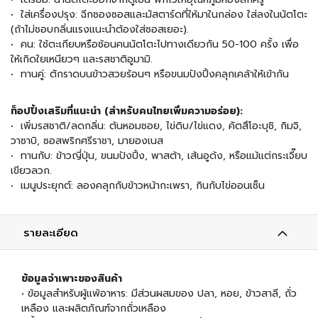
น
• ใส่เครื่องปรุง: ฉีกซองซอสและมัสตาร์ดที่ให้มาในกล่อง ใส่ลงในนัตโตะ
(ถ้าไม่ชอบกลิ่นแรงแนะนำต้องใส่ซอสเยอะ).
เ
• คน: ใช้ตะเกียบหรือช้อนคนนัตโตะไปทางเดียวกัน 50-100 ครั้ง เพื่อ
ค
ให้เกิดใยเหนียวๆ และรสชาติอูมามิ.
รื่
• ทานคู่: ตักราดบนข้าวสวยร้อนๆ หรือขนมปังปิ้งคลุกเคล้าให้เข้ากัน
อ
ง
ป
ท็อปปิ้งเสริมที่แนะนำ (สำหรับคนไทยเพิ่มความอร่อย):
รุ
• เพิ่มรสชาติ/ลดกลิ่น: ต้นหอมซอย, ไข่ดิบ/ไข่แดง, คัตสึโอะบุชิ, กิมจิ,
ง
วาซาบิ, ซอสพริกศรีราชา, มายองเนส
ร
• ทานกับ: ข้าวญี่ปุ่น, ขนมปังปิ้ง, พาสต้า, เส้นอูด้ง, หรือแม้แต่กระเจี๊ยบ
ส
เขียวลวก.
• เมนูประยุกต์: ลองคลุกกับข้าวหน้ากะเพรา, กินกับไข่ออนเซ็น
ข้
า
ว
รายละเอียด
ญี่
ปุ่
น
แ
ข้อมูลจำเพาะของสินค้า
ล
• ข้อมูลสำหรับผู้แพ้อาหาร: มีส่วนผสมของ ปลา, หอย, ข้าวสาลี, ถั่ว
ะ
เหลือง และผลิตภัณฑ์จากถั่วเหลือง