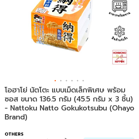
ม
ช
า
(
T
e
a
)
ข
น
SAVE ฿ 10.00
ม
โอฮาโย่ นัตโตะ แบบเม็ดเล็กพิเศษ พร้อม
แ
ซอส ขนาด 136.5 กรัม (45.5 กรัม x 3 ชิ้น)
ล
ะ
- Nattoku Natto Gokukotsubu (Ohayo
ข
Brand)
อ
ง
ท
OTHERS
า