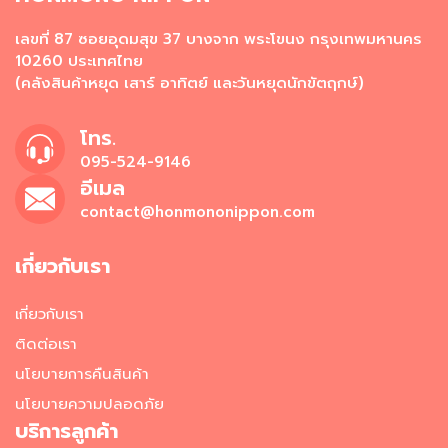
อาหาร
เลขที่ 87 ซอยอุดมสุข 37 บางจาก พระโขนง กรุงเทพมหานคร
แช่
10260 ประเทศไทย
เย็น
(คลังสินค้าหยุด เสาร์ อาทิตย์ และวันหยุดนักขัตฤกษ์)
ผ
ล
โทร.
ไ
095-524-9146
ม้
อีเมล
แ
ล
contact@honmononippon.com
ะ
ผั
เกี่ยวกับเรา
ก
แ
ช่
เกี่ยวกับเรา
เ
ติดต่อเรา
ย็
น
นโยบายการคืนสินค้า
นโยบายความปลอดภัย
วั
บริการลูกค้า
ต