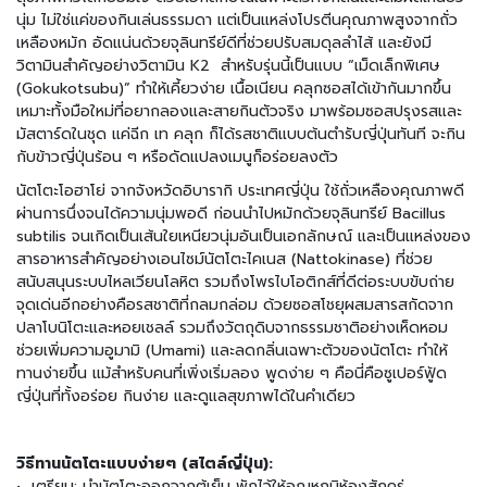
มี่
นุ่ม ไม่ใช่แค่ของกินเล่นธรรมดา แต่เป็นแหล่งโปรตีนคุณภาพสูงจากถั่ว
กึ่
ง
เหลืองหมัก อัดแน่นด้วยจุลินทรีย์ดีที่ช่วยปรับสมดุลลำไส้ และยังมี
สำ
วิตามินสำคัญอย่างวิตามิน K2 สำหรับรุ่นนี้เป็นแบบ “เม็ดเล็กพิเศษ
เ
(Gokukotsubu)” ทำให้เคี้ยวง่าย เนื้อเนียน คลุกซอสได้เข้ากันมากขึ้น
ร็
เหมาะทั้งมือใหม่ที่อยากลองและสายกินตัวจริง มาพร้อมซอสปรุงรสและ
จ
มัสตาร์ดในชุด แค่ฉีก เท คลุก ก็ได้รสชาติแบบต้นตำรับญี่ปุ่นทันที จะกิน
รู
กับข้าวญี่ปุ่นร้อน ๆ หรือดัดแปลงเมนูก็อร่อยลงตัว
ป
นัตโตะโอฮาโย่ จากจังหวัดอิบารากิ ประเทศญี่ปุ่น ใช้ถั่วเหลืองคุณภาพดี
ผ่านการนึ่งจนได้ความนุ่มพอดี ก่อนนำไปหมักด้วยจุลินทรีย์ Bacillus
อ
subtilis จนเกิดเป็นเส้นใยเหนียวนุ่มอันเป็นเอกลักษณ์ และเป็นแหล่งของ
า
สารอาหารสำคัญอย่างเอนไซม์นัตโตะไคเนส (Nattokinase) ที่ช่วย
ห
า
สนับสนุนระบบไหลเวียนโลหิต รวมถึงโพรไบโอติกส์ที่ดีต่อระบบขับถ่าย
ร
จุดเด่นอีกอย่างคือรสชาติที่กลมกล่อม ด้วยซอสโชยุผสมสารสกัดจาก
ป
ปลาโบนิโตะและหอยเชลล์ รวมถึงวัตถุดิบจากธรรมชาติอย่างเห็ดหอม
ร
ช่วยเพิ่มความอูมามิ (Umami) และลดกลิ่นเฉพาะตัวของนัตโตะ ทำให้
ะ
ทานง่ายขึ้น แม้สำหรับคนที่เพิ่งเริ่มลอง พูดง่าย ๆ คือนี่คือซูเปอร์ฟู้ด
เ
ญี่ปุ่นที่ทั้งอร่อย กินง่าย และดูแลสุขภาพได้ในคำเดียว
ภ
ท
เ
วิธีทานนัตโตะแบบง่ายๆ (สไตล์ญี่ปุ่น):
ส้
• เตรียม: นำนัตโตะออกจากตู้เย็น พักไว้ให้อุณหภูมิห้องสักครู่