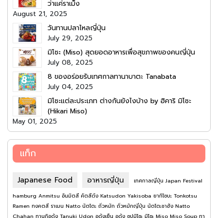
ว่าแค่ราเม็ง
August 21, 2025
วันทานปลาไหลญี่ปุ่น
July 29, 2025
มิโซะ (Miso) สุดยอดอาหารเพื่อสุขภาพของคนญี่ปุ่น
July 08, 2025
8 ของอร่อยรับเทศกาลทานาบาตะ Tanabata
July 04, 2025
มิโซะแต่ละประเภท ต่างกันยังไงบ้าง by ฮิคาริ มิโซะ
(Hikari Miso)
May 01, 2025
แท็ก
Japanese Food
อาหารญี่ปุ่น
เทศกาลญี่ปุ่น
Japan Festival
hamburg
Anmitsu
อันมิตสึ
คัตสึด้ง
Katsudon
Yakisoba
ยากิโซบะ
Tonkotsu
Ramen
ทงคตสึ ราเมน
Natto
นัตโตะ
ถั่วหมัก
ถั่วหมักญี่ปุ่น
นัตโตะชาฮัง
Natto
Chahan
ทานุกิอุด้ง
Tanuki Udon
อุด้งเย็น
อุด้ง
ซุปมิโซะ
มิโซะ
Miso
Miso Soup
ทา