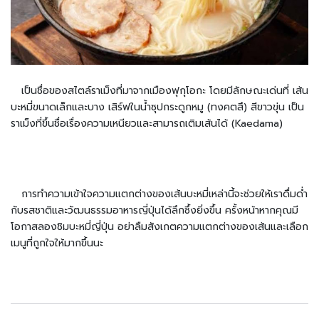
น
ม
แ
ล
ะ
เ
ค
เป็นชื่อของสไตล์ราเม็งที่มาจากเมืองฟุกุโอกะ โดยมีลักษณะเด่นที่ เส้น
รื่
บะหมี่ขนาดเล็กและบาง เสิร์ฟในน้ำซุปกระดูกหมู (ทงคตสึ) สีขาวขุ่น เป็น
อ
ราเม็งที่ขึ้นชื่อเรื่องความเหนียวและสามารถเติมเส้นได้ (Kaedama)
ง
ดื่
ม
วิธี
การทำความเข้าใจความแตกต่างของเส้นบะหมี่เหล่านี้จะช่วยให้เราดื่มด่ำ
การ
กับรสชาติและวัฒนธรรมอาหารญี่ปุ่นได้ลึกซึ้งยิ่งขึ้น ครั้งหน้าหากคุณมี
สั่ง
โอกาสลองชิมบะหมี่ญี่ปุ่น อย่าลืมสังเกตความแตกต่างของเส้นและเลือก
ซื้อ
เมนูที่ถูกใจให้มากขึ้นนะ
แจ้ง
ชำระ
เงิน