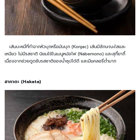
น
ผ
ลิ
ต
ภั
ณ
ฑ์
เส้นบะหมี่ที่ทำจากหัวบุกหรือมันบุก (Konjac) เส้นมีลักษณะใสและ
เ
เหนียว ไม่มีรสชาติ นิยมใช้ในเมนูหม้อไฟ (Nabemono) และสุกี้ยากี้
บ
เนื่องจากช่วยดูดซับรสชาติของน้ำซุปได้ดี และมีแคลอรี่ต่ำมาก
เ
ก
อ
ฮากาตะ (Hakata)
รี่
ข
น
ม
ญี่
ปุ่
น