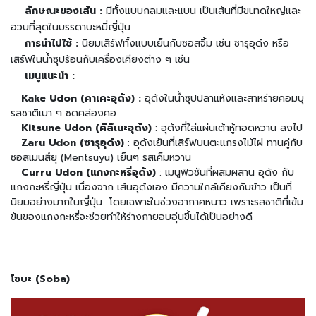
ผ
ลักษณะของเส้น :
มีทั้งแบบกลมและแบน เป็นเส้นที่มีขนาดใหญ่และ
ง
อวบที่สุดในบรรดาบะหมี่ญี่ปุ่น
โ
การนำไปใช้ :
นิยมเสิร์ฟทั้งแบบเย็นกับซอสจิ้ม เช่น ซารุอุด้ง หรือ
ร
ย
เสิร์ฟในน้ำซุปร้อนกับเครื่องเคียงต่าง ๆ เช่น
ข้
เมนูแนะนำ :
า
Kake Udon (คาเคะอุด้ง) :
อุด้งในน้ำซุปปลาแห้งและสาหร่ายคอมบุ
ว
รสชาติเบา ๆ ซดคล่องคอ
Kitsune Udon (คิสึเนะอุด้ง)
: อุด้งที่ใส่แผ่นเต้าหู้ทอดหวาน ลงไป
วั
Zaru Udon (ซารุอุด้ง)
: อุด้งเย็นที่เสิร์ฟบนตะแกรงไม้ไผ่ ทานคู่กับ
ต
ถุ
ซอสเมนสึยุ (Mentsuyu) เย็นๆ รสเค็มหวาน
ดิ
Curru Udon (แกงกะหรี่อุด้ง)
: เมนูฟิวชันที่ผสมผสาน อุด้ง กับ
บ
แกงกะหรี่ญี่ปุ่น เนื่องจาก เส้นอุด้งเอง มีความใกล้เคียงกับข้าว เป็นที่
อ
นิยมอย่างมากในญี่ปุ่น โดยเฉพาะในช่วงอากาศหนาว เพราะรสชาติที่เข้ม
า
ข้นของแกงกะหรี่จะช่วยทำให้ร่างกายอบอุ่นขึ้นได้เป็นอย่างดี
ห
า
ร
ญี่
โซบะ (Soba)
ปุ่
น