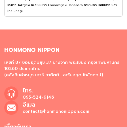
โกะยากิ
Takoyaki
โอโคโนมิยากิ
Okonomiyaki
Tanabata
ทานาบาตะ
แฮมเบิร์ก
ปลา
ไหล
unagi
HONMONO NIPPON
เลขที่ 87 ซอยอุดมสุข 37 บางจาก พระโขนง กรุงเทพมหานคร
10260 ประเทศไทย
(คลังสินค้าหยุด เสาร์ อาทิตย์ และวันหยุดนักขัตฤกษ์)
โทร.
095-524-9146
อีเมล
contact@honmononippon.com
เกี่ยวกับเรา