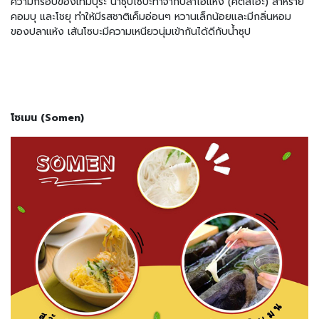
ความกรอบของเทมปุระ น้ำซุปโซบะทำจากปลาโอแห้ง (คัตสึโอะ) สาหร่าย
แ
ช่
คอมบุ และโชยุ ทำให้มีรสชาติเค็มอ่อนๆ หวานเล็กน้อยและมีกลิ่นหอม
แ
ของปลาแห้ง เส้นโซบะมีความเหนียวนุ่มเข้ากันได้ดีกับน้ำซุป
ข็
ง
วั
ต
ถุ
โซเมน (Somen)
ดิ
บ
แ
ช่
แ
ข็
ง
อ
า
ห
า
ร
กึ่