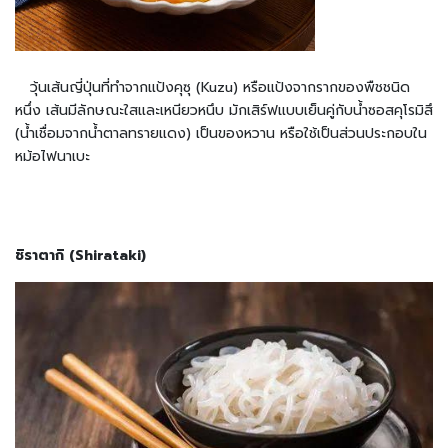
ร
กึ่
ง
สำ
วุ้นเส้นญี่ปุ่นที่ทำจากแป้งคุซุ (Kuzu) หรือแป้งจากรากของพืชชนิด
เ
หนึ่ง เส้นมีลักษณะใสและเหนียวหนึบ มักเสิร์ฟแบบเย็นคู่กับน้ำซอสคุโรมิสึ
ร็
(น้ำเชื่อมจากน้ำตาลทรายแดง) เป็นของหวาน หรือใช้เป็นส่วนประกอบใน
จ
รู
หม้อไฟนาเบะ
ป
เ
ค
รื่
ชิราตากิ (Shirataki)
อ
ง
ป
รุ
ง
ร
ส
ญี่
ปุ่