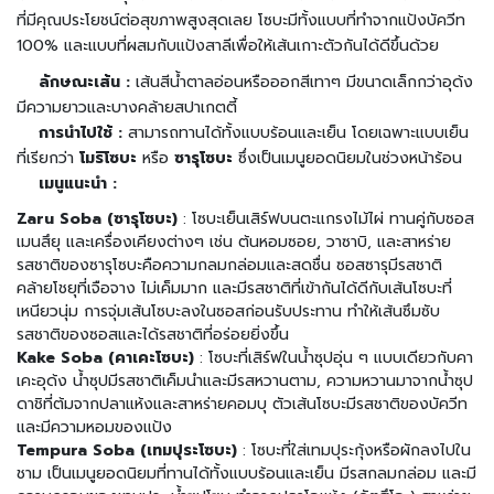
ถุ
ที่มีคุณประโยชน์ต่อสุขภาพสูงสุดเลย โซบะมีทั้งแบบที่ทำจากแป้งบัควีท
ดิ
บ
100% และแบบที่ผสมกับแป้งสาลีเพื่อให้เส้นเกาะตัวกันได้ดีขึ้นด้วย
แ
ลักษณะเส้น :
เส้นสีน้ำตาลอ่อนหรือออกสีเทาๆ มีขนาดเล็กกว่าอุด้ง
ช่
มีความยาวและบางคล้ายสปาเกตตี้
เ
ย็
การนำไปใช้ :
สามารถทานได้ทั้งแบบร้อนและเย็น โดยเฉพาะแบบเย็น
น
ที่เรียกว่า
โมริโซบะ
หรือ
ซารุโซบะ
ซึ่งเป็นเมนูยอดนิยมในช่วงหน้าร้อน
เมนูแนะนำ :
อาหาร
Zaru Soba (ซารุโซบะ)
: โซบะเย็นเสิร์ฟบนตะแกรงไม้ไผ่ ทานคู่กับซอส
แช่
เมนสึยุ และเครื่องเคียงต่างๆ เช่น ต้นหอมซอย, วาซาบิ, และสาหร่าย
แข็ง
รสชาติของซารุโซบะคือความกลมกล่อมและสดชื่น ซอสซารุมีรสชาติ
คล้ายโชยุที่เจือจาง ไม่เค็มมาก และมีรสชาติที่เข้ากันได้ดีกับเส้นโซบะที่
อ
เหนียวนุ่ม การจุ่มเส้นโซบะลงในซอสก่อนรับประทาน ทำให้เส้นซึมซับ
า
รสชาติของซอสและได้รสชาติที่อร่อยยิ่งขึ้น
ห
Kake Soba (คาเคะโซบะ)
: โซบะที่เสิร์ฟในน้ำซุปอุ่น ๆ แบบเดียวกับคา
า
เคะอุด้ง น้ำซุปมีรสชาติเค็มนำและมีรสหวานตาม, ความหวานมาจากน้ำซุป
ร
ดาชิที่ต้มจากปลาแห้งและสาหร่ายคอมบุ ตัวเส้นโซบะมีรสชาติของบัควีท
ท
และมีความหอมของแป้ง
ะ
Tempura Soba (เทมปุระโซบะ)
: โซบะที่ใส่เทมปุระกุ้งหรือผักลงไปใน
เ
ชาม เป็นเมนูยอดนิยมที่ทานได้ทั้งแบบร้อนและเย็น มีรสกลมกล่อม และมี
ล