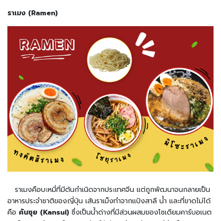
น
ราเมง (Ramen)
เ
ล่
น
อ
า
ห
า
ร
กึ่
ง
สำ
เ
ร็
จ
รู
ป
ราเมงคือบะหมี่ที่มีต้นกำเนิดจากประเทศจีน แต่ถูกพัฒนาจนกลายเป็น
บ
ะ
อาหารประจำชาติของญี่ปุ่น เส้นราเม็งทำจากแป้งสาลี น้ำ และที่ขาดไม่ได้
ห
คือ
คันซุย (Kansui)
ซึ่งเป็นน้ำด่างที่มีส่วนผสมของโซเดียมคาร์บอเนต