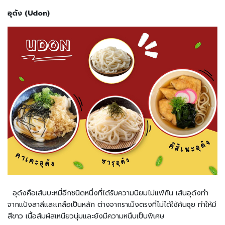
น
อุด้ง (Udon)
เ
ค
รื่
อ
ง
ป
รุ
ง
ร
ส
ข้
า
ว
ญี่
ปุ่
น
อุด้งคือเส้นบะหมี่อีกชนิดหนึ่งที่ได้รับความนิยมไม่แพ้กัน เส้นอุด้งทำ
แ
จากแป้งสาลีและเกลือเป็นหลัก ต่างจากราเม็งตรงที่ไม่ได้ใช้คันซุย ทำให้มี
ล
สีขาว เนื้อสัมผัสเหนียวนุ่มและยังมีความหนึบเป็นพิเศษ
ะ