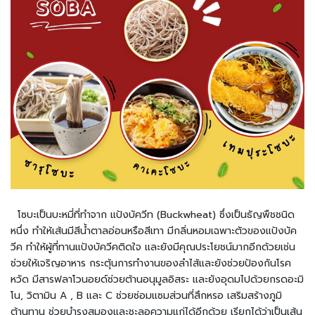
อาหาร
แช่
เย็น
ผ
ล
ไ
ม้
แ
ล
ะ
ผั
ก
แ
โซบะเป็นบะหมี่ที่ทำจาก แป้งบัควีท (Buckwheat) ซึ่งเป็นธัญพืชชนิด
ช่
เ
หนึ่ง ทำให้เส้นมีสีน้ำตาลอ่อนหรือสีเทา มีกลิ่นหอมเฉพาะตัวของแป้งบัค
ย็
วีค ทำให้ผู้ที่ทานแป้งบัควีคติดใจ และยังมีคุณประโยชน์มากอีกด้วยเช่น
น
ช่วยให้เจริญอาหาร กระตุ้นการทำงานของลำไส้และยังช่วยป้องกันโรค
หวัด มีสารฟลาโวนอยด์ช่วยต้านอนุมูลอิสระ และยังอุดมไปด้วยกรดอะมิ
วั
โน, วิตามิน A , B และ C ช่วยซ่อมแซมส่วนที่สึกหรอ เสริมสร้างภูมิ
ต
ต้านทาน ช่วยบำรุงสมองและชะลอความแก่ได้อีกด้วย เรียกได้ว่าเป็นเส้น