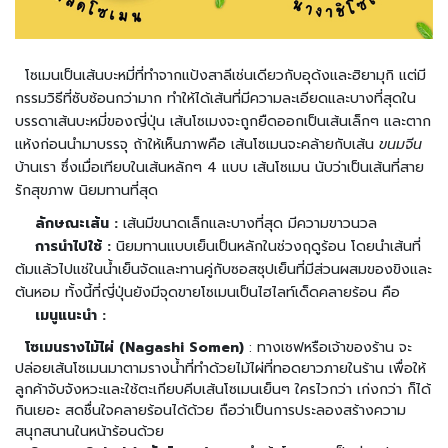
ง
สำ
เ
ร็
โซเมนเป็นเส้นบะหมี่ที่ทำจากแป้งสาลีเช่นเดียวกับอุด้งและฮิยามุกิ แต่มี
จ
กรรมวิธีที่ซับซ้อนกว่ามาก ทำให้ได้เส้นที่มีความละเอียดและบางที่สุดใน
รู
บรรดาเส้นบะหมี่ของญี่ปุ่น เส้นโซเมงจะถูกยืดออกเป็นเส้นเล็กๆ และตาก
ป
แห้งก่อนนำมาบรรจุ ถ้าให้เห็นภาพคือ เส้นโซเมนจะคล้ายกับเส้น
ขนมจีน
แ
บ้านเรา ซึ่งเมื่อเทียบในเส้นหลักๆ 4 แบบ เส้นโซเมน นับว่าเป็นเส้นที่สาย
ช่
รักสุขภาพ นิยมทานที่สุด
แ
ข็
ลักษณะเส้น :
เส้นมีขนาดเล็กและบางที่สุด มีความขาวนวล
ง
การนำไปใช้ :
นิยมทานแบบเย็นเป็นหลักในช่วงฤดูร้อน โดยนำเส้นที่
ต้มแล้วไปแช่ในน้ำเย็นจัดและทานคู่กับซอสซุปเย็นที่มีส่วนผสมของขิงและ
ข
ต้นหอม ทั้งนี้ที่ญี่ปุ่นยังมีจุดขายโซเมนเป็นไฮไลท์เด็ดคลายร้อน คือ
น
ม
เมนูแนะนำ :
แ
โซเมนรางไม้ไผ่ (Nagashi Somen)
: ทางเชฟหรือเจ้าของร้าน จะ
ล
ปล่อยเส้นโซเมนมาตามรางน้ำที่ทำด้วยไม้ไผ่ที่ทอดยาวภายในร้าน เพื่อให้
ะ
ลูกค้าจับจังหวะและใช้ตะเกียบคีบเส้นโซเมนเย็นๆ ใครไวกว่า เก่งกว่า ก็ได้
ข
กินเยอะ สดชื่นใจคลายร้อนได้ด้วย ถือว่าเป็นการประลองสร้างความ
อ
สนุกสนานในหน้าร้อนด้วย
ง