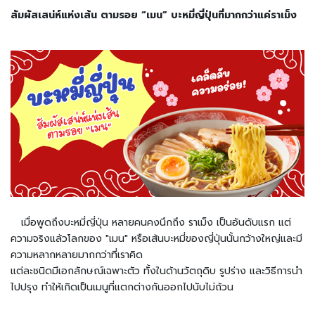
ม
สัมผัสเสน่ห์แห่งเส้น
ตามรอย “เมน” บะหมี่ญี่ปุ่นที่มากกว่าแค่ราเม็ง
ช
า
(
T
e
a
)
ข
น
ม
แ
ล
เมื่อพูดถึงบะหมี่ญี่ปุ่น หลายคนคงนึกถึง ราเม็ง เป็นอันดับแรก แต่
ะ
ความจริงแล้วโลกของ "เมน" หรือเส้นบะหมี่ของญี่ปุ่นนั้นกว้างใหญ่และมี
ข
ความหลากหลายมากกว่าที่เราคิด
อ
แต่ละชนิดมีเอกลักษณ์เฉพาะตัว ทั้งในด้านวัตถุดิบ รูปร่าง และวิธีการนำ
ง
ไปปรุง ทำให้เกิดเป็นเมนูที่แตกต่างกันออกไปนับไม่ถ้วน
ท
า