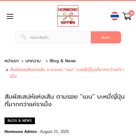
ข้าม
0
ไป
ยัง
เนื้อหา
หน้า
แรก
สินค้า
ทั่วไป
หน้าแรก
บทความ
Blog & News
สัมผัสเสน่ห์แห่งเส้น ตามรอย “เมน” บะหมี่ญี่ปุ่นที่มากกว่าแค่รา
น
เม็ง
ม
แ
ล
สัมผัสเสน่ห์แห่งเส้น ตามรอย “เมน” บะหมี่ญี่ปุ่น
ะ
เ
ที่มากกว่าแค่ราเม็ง
ค
รื่
อ
BLOG & NEWS
ง
ดื่
Honmono Admin
-
August 21, 2025