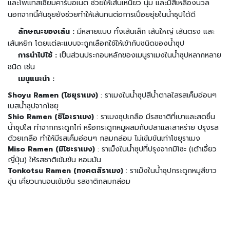
มี่
และโพแทสเซียมคาร์บอเนต ช่วยให้เส้นเหนียว นุ่ม และมีสีเหลืองนวล
กึ่
นอกจากนี้คันซุยยังช่วยทำให้เส้นทนต่อการเปื่อยยุ่ยในน้ำซุปได้ดี
ง
สำ
ลักษณะของเส้น :
มีหลายแบบ ทั้งเส้นเล็ก เส้นใหญ่ เส้นตรง และ
เ
เส้นหยิก โดยแต่ละแบบจะถูกเลือกใช้ให้เข้ากับชนิดของน้ำซุป
ร็
การนำไปใช้ :
เป็นส่วนประกอบหลักของเมนูราเมงในน้ำซุปหลากหลาย
จ
ชนิด เช่น
รู
เมนูแนะนำ :
ป
Shoyu Ramen (โชยุราเมง)
: ราเมงในน้ำซุปสีน้ำตาลใสรสเค็มอ่อนๆ
อ
เบสน้ำซุปจากโชยุ
า
Shio Ramen (ชิโอะราเมง)
: ราเมงซุปเกลือ มีรสชาติที่เบาและสดชื่น
ห
น้ำซุปใส ทำจากกระดูกไก่ หรือกระดูกหมูผสมกับปลาและสาหร่าย ปรุงรส
า
ด้วยเกลือ ทำให้มีรสเค็มอ่อนๆ กลมกล่อม ไม่เข้มข้นเท่าโชยุราเมง
ร
Miso Ramen (มิโซะราเมง)
: ราเม็งในน้ำซุปที่ปรุงจากมิโซะ (เต้าเจี้ยว
ป
ญี่ปุ่น) ให้รสชาติเข้มข้น หอมมัน
ร
Tonkotsu Ramen (ทงคตสึราเมง)
: ราเม็งในน้ำซุปกระดูกหมูสีขาว
ะ
ขุ่น เคี่ยวนานจนเข้มข้น รสชาติกลมกล่อม
เ
ภ
ท
เ
ส้