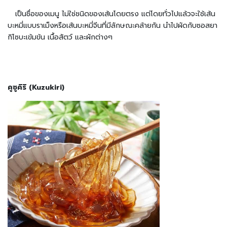
ช่
แ
เป็นชื่อของเมนู ไม่ใช่ชนิดของเส้นโดยตรง แต่โดยทั่วไปแล้วจะใช้เส้น
ข็
บะหมี่แบบราเม็งหรือเส้นบะหมี่จีนที่มีลักษณะคล้ายกัน นำไปผัดกับซอสยา
ง
กิโซบะเข้มข้น เนื้อสัตว์ และผักต่างๆ
วั
ต
ถุ
ดิ
คูซูคิริ (Kuzukiri)
บ
อ
า
ห
า
ร
ญี่
ปุ่
น
อ
า
ห
า